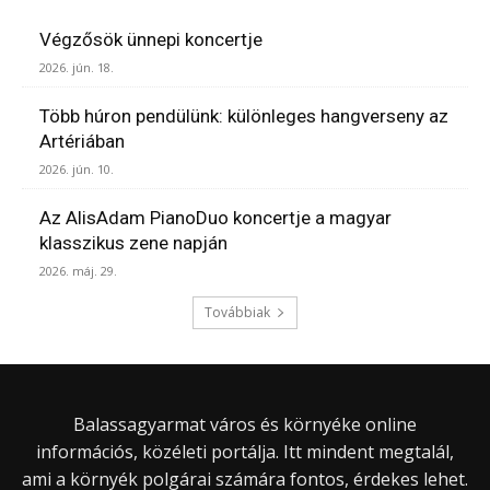
Végzősök ünnepi koncertje
2026. jún. 18.
Több húron pendülünk: különleges hangverseny az
Artériában
2026. jún. 10.
Az AlisAdam PianoDuo koncertje a magyar
klasszikus zene napján
2026. máj. 29.
Továbbiak
Balassagyarmat város és környéke online
információs, közéleti portálja. Itt mindent megtalál,
ami a környék polgárai számára fontos, érdekes lehet.