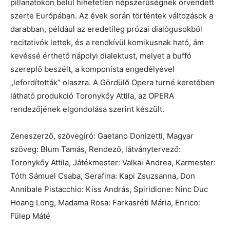
pillanatokon belül hihetetlen népszerűségnek örvendett
szerte Európában. Az évek során történtek változások a
darabban, például az eredetileg prózai dialógusokból
recitativók lettek, és a rendkívül komikusnak ható, ám
kevéssé érthető nápolyi dialektust, melyet a buffó
szereplő beszélt, a komponista engedélyével
„lefordították” olaszra. A Gördülő Opera turné keretében
látható produkció Toronykőy Attila, az OPERA
rendezőjének elgondolása szerint készült.
Zeneszerző, szövegíró: Gaetano Donizetti, Magyar
szöveg: Blum Tamás, Rendező, látványtervező:
Toronykőy Attila, Játékmester: Valkai Andrea, Karmester:
Tóth Sámuel Csaba, Serafina: Kapi Zsuzsanna, Don
Annibale Pistacchio: Kiss András, Spiridione: Ninc Duc
Hoang Long, Madama Rosa: Farkasréti Mária, Enrico:
Fülep Máté