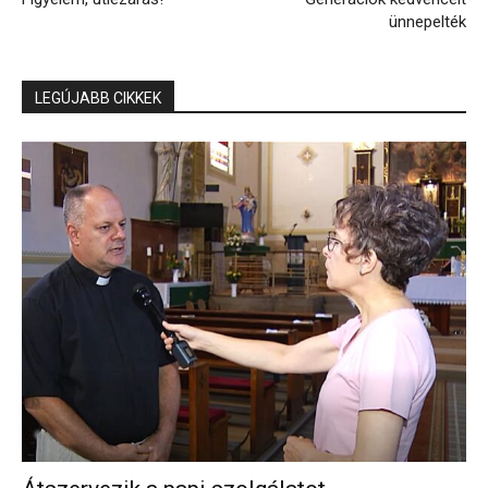
ünnepelték
LEGÚJABB CIKKEK