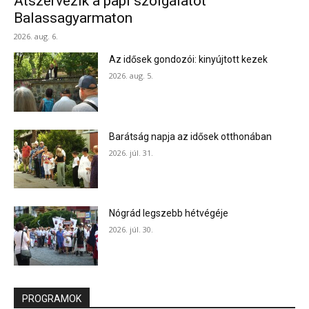
Átszervezik a papi szolgálatot
Balassagyarmaton
2026. aug. 6.
Az idősek gondozói: kinyújtott kezek
2026. aug. 5.
Barátság napja az idősek otthonában
2026. júl. 31.
Nógrád legszebb hétvégéje
2026. júl. 30.
PROGRAMOK