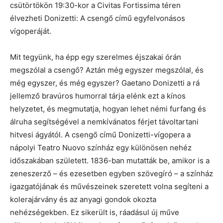
csütörtökön 19:30-kor a Civitas Fortissima téren
élvezheti Donizetti: A csengő című egyfelvonásos
vígoperáját.
Mit tegyünk, ha épp egy szerelmes éjszakai órán
megszólal a csengő? Aztán még egyszer megszólal, és
még egyszer, és még egyszer? Gaetano Donizetti a rá
jellemző bravúros humorral tárja elénk ezt a kínos
helyzetet, és megmutatja, hogyan lehet némi furfang és
álruha segítségével a nemkívánatos férjet távoltartani
hitvesi ágyától. A csengő című Donizetti-vígopera a
nápolyi Teatro Nuovo színház egy különösen nehéz
időszakában született. 1836-ban mutatták be, amikor is a
zeneszerző – és ezesetben egyben szövegíró – a színház
igazgatójának és művészeinek szeretett volna segíteni a
kolerajárvány és az anyagi gondok okozta
nehézségekben. Ez sikerült is, ráadásul új műve