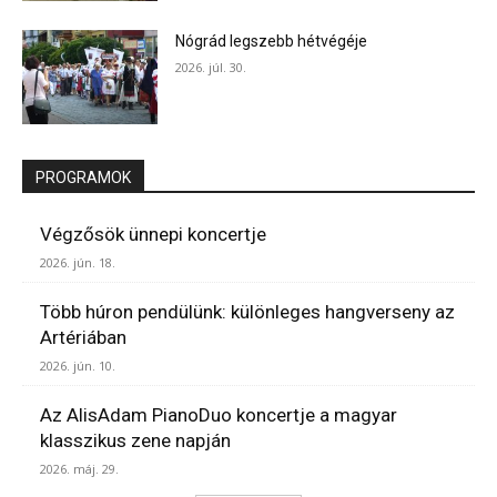
Nógrád legszebb hétvégéje
2026. júl. 30.
PROGRAMOK
Végzősök ünnepi koncertje
2026. jún. 18.
Több húron pendülünk: különleges hangverseny az
Artériában
2026. jún. 10.
Az AlisAdam PianoDuo koncertje a magyar
klasszikus zene napján
2026. máj. 29.