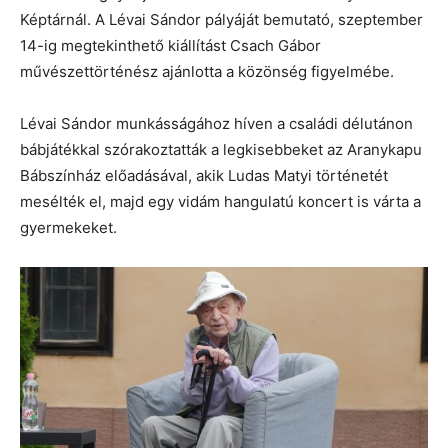
Képtárnál. A Lévai Sándor pályáját bemutató, szeptember
14-ig megtekinthető kiállítást Csach Gábor
művészettörténész ajánlotta a közönség figyelmébe.
Lévai Sándor munkásságához híven a családi délutánon
bábjátékkal szórakoztatták a legkisebbeket az Aranykapu
Bábszínház előadásával, akik Ludas Matyi történetét
mesélték el, majd egy vidám hangulatú koncert is várta a
gyermekeket.