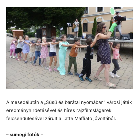
A mesedélután a „Süsü és barátai nyomában” városi játék
eredményhirdetésével és híres rajzfilmslágerek
felcsendülésével zárult a Latte Maffiato jóvoltából.
– sümegi fotók
–