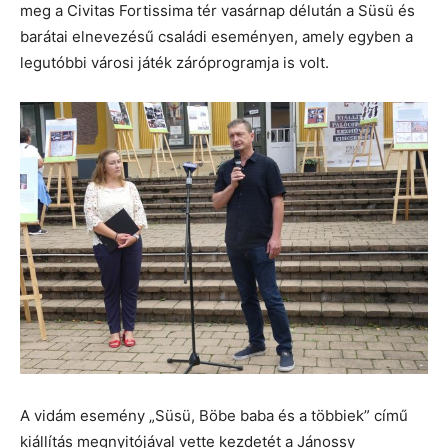
meg a Civitas Fortissima tér vasárnap délután a Süsü és
barátai elnevezésű családi eseményen, amely egyben a
legutóbbi városi játék záróprogramja is volt.
A vidám esemény „Süsü, Böbe baba és a többiek” című
kiállítás megnyitójával vette kezdetét a Jánossy