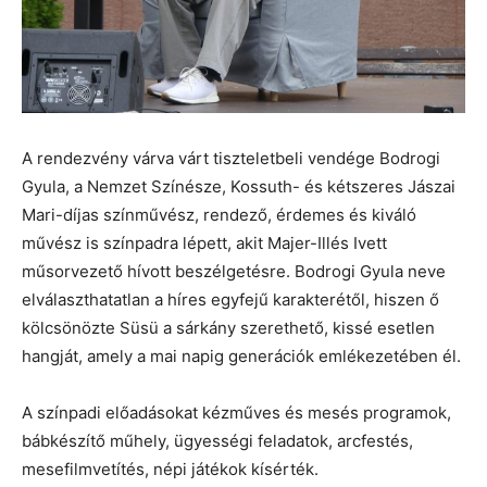
A rendezvény várva várt tiszteletbeli vendége Bodrogi
Gyula, a Nemzet Színésze, Kossuth- és kétszeres Jászai
Mari-díjas színművész, rendező, érdemes és kiváló
művész is színpadra lépett, akit Majer-Illés Ivett
műsorvezető hívott beszélgetésre. Bodrogi Gyula neve
elválaszthatatlan a híres egyfejű karakterétől, hiszen ő
kölcsönözte Süsü a sárkány szerethető, kissé esetlen
hangját, amely a mai napig generációk emlékezetében él.
A színpadi előadásokat kézműves és mesés programok,
bábkészítő műhely, ügyességi feladatok, arcfestés,
mesefilmvetítés, népi játékok kísérték.