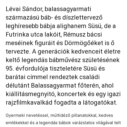
Lévai Sándor, balassagyarmati
származású báb- és díszlettervező
leghíresebb bábja alighanem Süsü, de a
Futrinka utca lakóit, Rémusz bácsi
meséinek figuráit és Dörmögőéket is ő
tervezte. A generációk kedvenceit életre
keltő legendás bábművész születésének
95. évfordulója tiszteletére Süsü és
barátai címmel rendeztek családi
délutánt Balassagyarmat főterén, ahol
kiállításmegnyitó, koncertek és egy igazi
rajzfilmkavalkád fogadta a látogatókat.
Gyermeki nevetéssel, múltidéző pillanatokkal, kedves
emlékekkel és a legendás bábok varázslatos világával telt