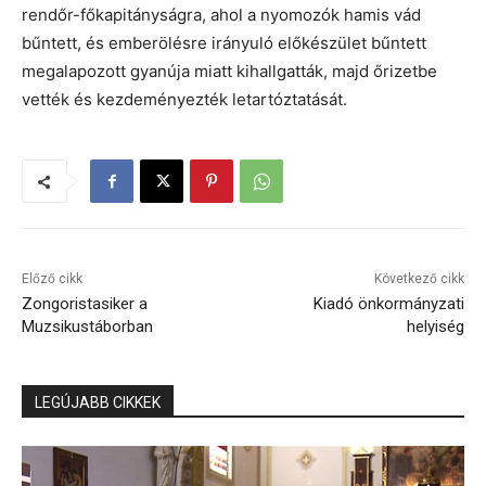
rendőr-főkapitányságra, ahol a nyomozók hamis vád
bűntett, és emberölésre irányuló előkészület bűntett
megalapozott gyanúja miatt kihallgatták, majd őrizetbe
vették és kezdeményezték letartóztatását.
Előző cikk
Következő cikk
Zongoristasiker a
Kiadó önkormányzati
Muzsikustáborban
helyiség
LEGÚJABB CIKKEK