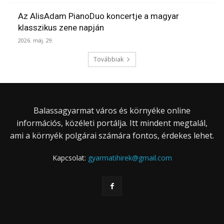
Az AlisAdam PianoDuo koncertje a magyar
klasszikus zene napján
2026. máj. 29.
Továbbiak
Balassagyarmat város és környéke online
információs, közéleti portálja. Itt mindent megtalál,
ami a környék polgárai számára fontos, érdekes lehet.
Kapcsolat:
gyarmatihirek@gmail.com