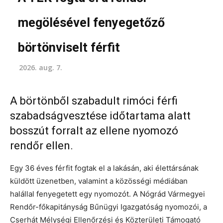
megölésével fenyegetőző
börtönviselt férfit
2026. aug. 7.
A börtönből szabadult rimóci férfi
szabadságvesztése időtartama alatt
bosszút forralt az ellene nyomozó
rendőr ellen.
Egy 36 éves férfit fogtak el a lakásán, aki élettársának
küldött üzenetben, valamint a közösségi médiában
halállal fenyegetett egy nyomozót. A Nógrád Vármegyei
Rendőr-főkapitányság Bűnügyi Igazgatóság nyomozói, a
Cserhát Mélységi Ellenőrzési és Közterületi Támogató