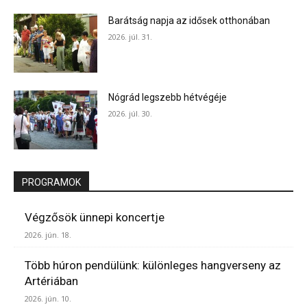
Barátság napja az idősek otthonában
2026. júl. 31.
Nógrád legszebb hétvégéje
2026. júl. 30.
PROGRAMOK
Végzősök ünnepi koncertje
2026. jún. 18.
Több húron pendülünk: különleges hangverseny az
Artériában
2026. jún. 10.