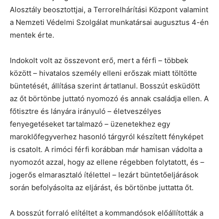
Alosztály beosztottjai, a Terrorelhárítási Központ valamint
a Nemzeti Védelmi Szolgálat munkatársai augusztus 4-én
mentek érte.
Indokolt volt az összevont erő, mert a férfi – többek
között – hivatalos személy elleni erőszak miatt töltötte
büntetését, állítása szerint ártatlanul. Bosszút esküdött
az őt börtönbe juttató nyomozó és annak családja ellen. A
főtisztre és lányára irányuló – életveszélyes
fenyegetéseket tartalmazó – üzenetekhez egy
maroklőfegyverhez hasonló tárgyról készített fényképet
is csatolt. A rimóci férfi korábban már hamisan vádolta a
nyomozót azzal, hogy az ellene régebben folytatott, és –
jogerős elmarasztaló ítélettel – lezárt büntetőeljárások
során befolyásolta az eljárást, és börtönbe juttatta őt.
A bosszút forraló elítéltet a kommandósok előállították a