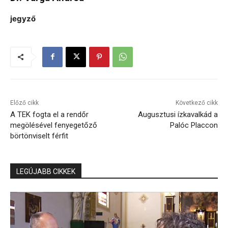
jegyző
Előző cikk
Következő cikk
A TEK fogta el a rendőr
Augusztusi ízkavalkád a
megölésével fenyegetőző
Palóc Placcon
börtönviselt férfit
LEGÚJABB CIKKEK