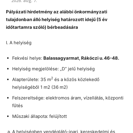
2026. aug. 7.
Pályázati hirdetmény az alábbi önkormányzati
tulajdonban álló helyiség határozott idejű (5 év
időtartamra szóló) bérbeadására
I. A helyiség
Fekvési helye:
Balassagyarmat, Rákóczi u. 46-48.
Helyiség megjelölése: „D” jelű helyiség
2
Alapterülete: 35 m
és a közös közlekedő
helyiségéből 1 m2 (36 m2)
Felszereltsége: elektromos áram, vízellátás, központi
fűtés
Műszaki állapota: felújított
A helyiségben vendéglátó-ipari, kereskedelmi és