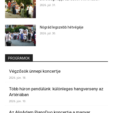
2026. júl. 31.
Nógrád legszebb hétvégéje
2026. júl. 30.
PROGRAMOK
Végzősök ünnepi koncertje
2026. jún. 18.
Több húron pendülünk: különleges hangverseny az
Artériában
2026. jún. 10.
Az AlisAdam PianoDuo koncertje a magyar