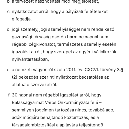
a tervezett hasznosítási mód megjelölését,
nyilatkozatot arról, hogy a pályázati feltételeket
elfogadja,
jogi személy, jogi személyiséggel nem rendelkező
gazdasági társaság esetén harminc napnál nem
régebbi cégkivonatot, természetes személy esetén
igazolást arról, hogy szerepel az egyéni vállalkozók
nyilvántartásában,
a nemzeti vagyonról szóló 2011. évi CXCVI. törvény 3.§
(2) bekezdés szerinti nyilatkozat becsatolása az
átlátható szervezetről.
30 napnál nem régebbi igazolást arról, hogy
Balassagyarmat Város Önkormányzata felé –
semmilyen jogcímen tartozása nincs, továbbá adó,
adók módjára behajtandó köztartozás, és a
társadalombiztosítási alap javára teljesítendő