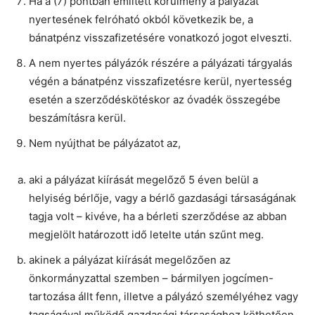
Ha a (7) pontban említett körülmény a pályázat
nyertesének felróható okból következik be, a
bánatpénz visszafizetésére vonatkozó jogot elveszti.
A nem nyertes pályázók részére a pályázati tárgyalás
végén a bánatpénz visszafizetésre kerül, nyertesség
esetén a szerződéskötéskor az óvadék összegébe
beszámításra kerül.
Nem nyújthat be pályázatot az,
aki a pályázat kiírását megelőző 5 éven belül a
helyiség bérlője, vagy a bérlő gazdasági társaságának
tagja volt – kivéve, ha a bérleti szerződése az abban
megjelölt határozott idő letelte után szűnt meg.
akinek a pályázat kiírását megelőzően az
önkormányzattal szemben – bármilyen jogcímen-
tartozása állt fenn, illetve a pályázó személyéhez vagy
tagságával működő gazdasági társasághoz köthetően