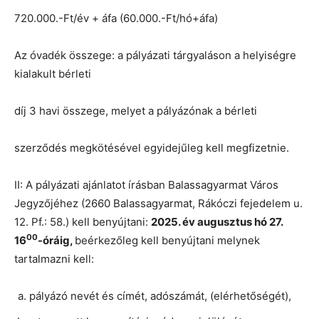
720.000.-Ft/év + áfa (60.000.-Ft/hó+áfa)
Az óvadék összege: a pályázati tárgyaláson a helyiségre
kialakult bérleti
díj 3 havi összege, melyet a pályázónak a bérleti
szerződés megkötésével egyidejűleg kell megfizetnie.
II: A pályázati ajánlatot írásban Balassagyarmat Város
Jegyzőjéhez (2660 Balassagyarmat, Rákóczi fejedelem u.
12. Pf.: 58.) kell benyújtani:
2025. év augusztus hó 27.
00
16
-óráig,
beérkezőleg kell benyújtani melynek
tartalmazni kell:
pályázó nevét és címét, adószámát, (elérhetőségét),