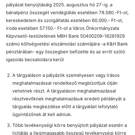
pályázat benyújtásáig 2025. augusztus hó 27-ig .a
bánatpénz összegét vendéglátás esetében 78.580.-Ft-ot,
kereskedelem és szolgáltatás esetében 60.000.- Ft-ot,
iroda esetében 57.150.- Ft-ot a Város Önkormányzata
Képviselő-testületének MBH Bank 50400209-16261929
számú költségvetési elszámolási számlájára -a K&H Bank
pénztárában- egy összegben befizette és az erről szóló
igazolás becsatolásra kerül
A tárgyaláson a pályázók személyesen vagy írásos
meghatalmazással rendelkező megbízottjuk útján
vehetnek részt. A tárgyaláson meghatalmazással
résztvevőknek meghatalmazásuk eredeti példányát a
tárgyalás megkezdése előtt a tárgyalást lefolytató
ügyintézőnek át kell adniuk.
Több tevékenységi körre benyújtott pályázat esetén a
licitálás a (leg)magasabb összegű tevékenységi körre