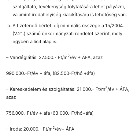
szolgáltató, tevékenység folytatására lehet pályázni,
valamint irodahelyiség kialakítására is lehetőség van.
A fizetendő bérleti díj minimális összege a 15/2004.
(V.21.) számú önkormányzati rendelet szerint, mely
egyben a licit alap is:
2
– Vendéglátás: 27.500.- Ft/m
/év + ÁFA, azaz
990.000.-Ft/év + áfa, (82.500-Ft/hó +áfa)
2
– Kereskedelem és szolgáltatás: 21.000.- Ft/m
/év + ÁFA,
azaz
756.000.-Ft/év + áfa (63.000.-Ft/hó+áfa)
2
– Iroda: 20.000.- Ft/m
/év+ ÁFA