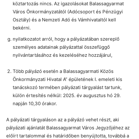
köztartozás nincs. Az igazolásokat Balassagyarmat
Város Önkormányzatától (Adócsoport és Pénzügyi
Osztály) és a Nemzeti Adó és Vámhivataltól kell
bekérni.
nyilatkozatot arról, hogy a pályázatában szereplő
személyes adatainak pályázattal összefüggő
nyilvántartásához és kezeléséhez hozzájárul,
Több pályázó esetén a Balassagyarmati Közös
Önkormányzati Hivatal A” épületének I. emeleti kis
tanácskozó termében pályázati tárgyalást tartunk,
külön értesítés nélkül: 2025. év augusztus hó 29.
napján 10,30 órakor.
A pályázati tárgyaláson az a pályázó vehet részt, aki
pályázati ajánlatát Balassagyarmat Város Jegyzőjéhez az
előírt tartalommal és határidőben benyújtotta, továbbá a