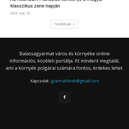
klasszikus zene napján
2026. máj. 29.
Továbbiak
Balassagyarmat város és környéke online
információs, közéleti portálja. Itt mindent megtalál,
ami a környék polgárai számára fontos, érdekes lehet.
Kapcsolat:
gyarmatihirek@gmail.com