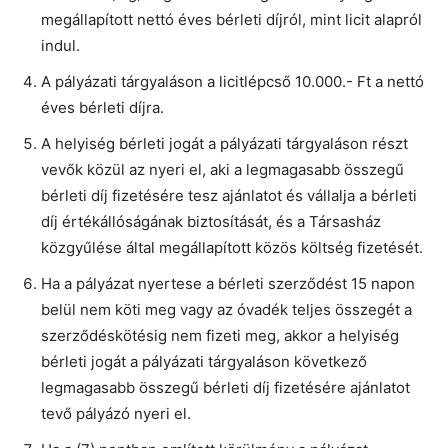
megállapított nettó éves bérleti díjról, mint licit alapról
indul.
A pályázati tárgyaláson a licitlépcső 10.000.- Ft a nettó
éves bérleti díjra.
A helyiség bérleti jogát a pályázati tárgyaláson részt
vevők közül az nyeri el, aki a legmagasabb összegű
bérleti díj fizetésére tesz ajánlatot és vállalja a bérleti
díj értékállóságának biztosítását, és a Társasház
közgyűlése által megállapított közös költség fizetését.
Ha a pályázat nyertese a bérleti szerződést 15 napon
belül nem köti meg vagy az óvadék teljes összegét a
szerződéskötésig nem fizeti meg, akkor a helyiség
bérleti jogát a pályázati tárgyaláson következő
legmagasabb összegű bérleti díj fizetésére ajánlatot
tevő pályázó nyeri el.