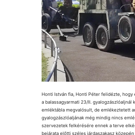
Honti István fia, Honti Péter felidézte, hogy
a balassagyarmati 23/II. gyalogzászlóaljnál 
emléktábla megvalósult, de emlékeztetett ar
gyalogzászlóaljának még mindig nincs emlékm
szervezetek felkérésére ennek a terve elkés
bejárata előtti széles járdaszakasz közepén j