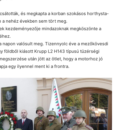
csátották, és megkapta a korban szokásos horthysta-
 de a nehéz években sem tört meg.
ének kezdeményezője mindazoknak megköszönte a
séhez.
n a napon valósult meg. Tizennyolc éve a mezőkövesdi
 földből kiásott Krupp L2 H143 típusú tüzérségi
megszerzése után jött az ötlet, hogy a motorhoz jó
pja egy ilyennel ment ki a frontra.