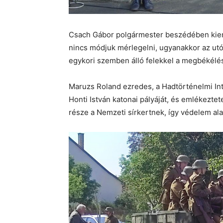
Csach Gábor polgármester beszédében kieme
nincs módjuk mérlegelni, ugyanakkor az ut
egykori szemben álló felekkel a megbékélé
Maruzs Roland ezredes, a Hadtörténelmi In
Honti István katonai pályáját, és emlékeztet
része a Nemzeti sírkertnek, így védelem alatt