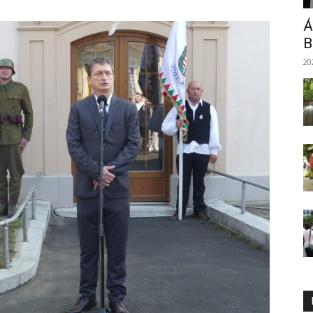
Á
B
20