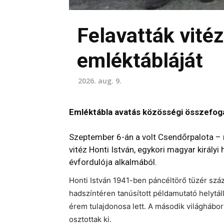
Felavatták vité
emléktábláját
2026. aug. 9.
Emléktábla avatás közösségi összefogás
Szeptember 6-án a volt Csendőrpalota – 
vitéz Honti István, egykori magyar király
évfordulója alkalmából.
Honti István 1941-ben páncéltörő tüzér száza
hadszíntéren tanúsított példamutató helytáll
érem tulajdonosa lett. A második világháb
osztottak ki.