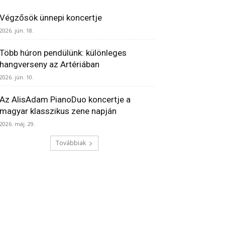
Végzősök ünnepi koncertje
2026. jún. 18.
Több húron pendülünk: különleges
hangverseny az Artériában
2026. jún. 10.
Az AlisAdam PianoDuo koncertje a
magyar klasszikus zene napján
2026. máj. 29.
Továbbiak