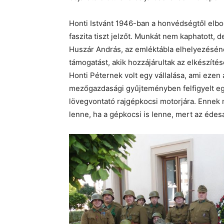
Honti Istvánt 1946-ban a honvédségtől elbo
faszita tiszt jelzőt. Munkát nem kaphatott,
Huszár András, az emléktábla elhelyezés
támogatást, akik hozzájárultak az elkészíté
Honti Péternek volt egy vállalása, ami eze
mezőgazdasági gyűjteményben felfigyelt egy
lövegvontató rajgépkocsi motorjára. Ennek 
lenne, ha a gépkocsi is lenne, mert az édesa