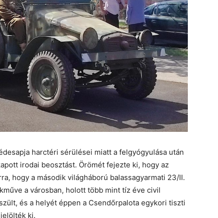
 édesapja harctéri sérülései miatt a felgyógyulása után
kapott irodai beosztást. Örömét fejezte ki, hogy az
ra, hogy a második világháború balassagyarmati 23/II.
űve a városban, holott több mint tíz éve civil
zült, és a helyét éppen a Csendőrpalota egykori tiszti
elölték ki.