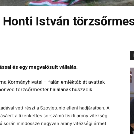
z Honti István törzsőrme
sal és egy megvalósult vállalás.
ma Kormányhivatal – falán emléktáblát avattak
i honvéd törzsőrmester halálának huszadik
dával vett részt a Szovjetunió elleni hadjáratban. A
ásáért a tizenkettes sorszámú tiszti arany vitézségi
orú során mindössze negyven arany vitézségi érmet