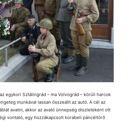
az egykori Sztálingrád – ma Volvográd – körüli harcok
engeteg munkával lassan összeállt az autó. A cél az
áblát avatni, akkor az avató ünnepség díszleteként ott
gi vontató, egy hozzákapcsolt korabeli páncéltörő