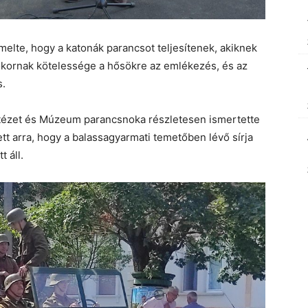
lte, hogy a katonák parancsot teljesítenek, akiknek
ókornak kötelessége a hősökre az emlékezés, és az
s.
tézet és Múzeum parancsnoka részletesen ismertette
ett arra, hogy a balassagyarmati temetőben lévő sírja
 áll.