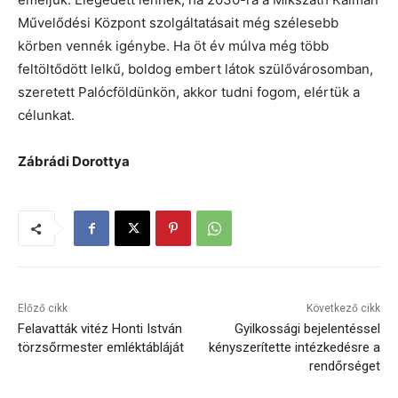
Művelődési Központ szolgáltatásait még szélesebb
körben vennék igénybe. Ha öt év múlva még több
feltöltődött lelkű, boldog embert látok szülővárosomban,
szeretett Palócföldünkön, akkor tudni fogom, elértük a
célunkat.
Zábrádi Dorottya
Előző cikk
Következő cikk
Felavatták vitéz Honti István
Gyilkossági bejelentéssel
törzsőrmester emléktábláját
kényszerítette intézkedésre a
rendőrséget