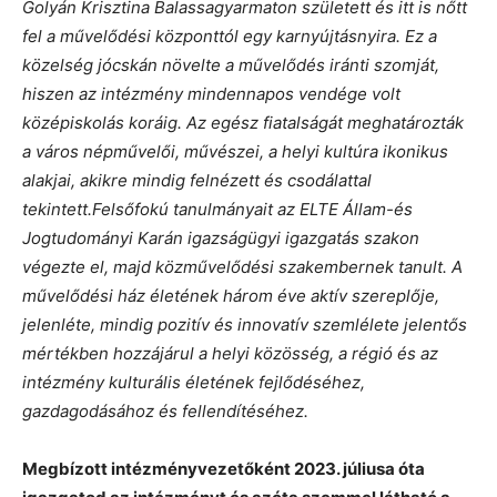
Golyán Krisztina Balassagyarmaton született és itt is nőtt
fel a művelődési központtól egy karnyújtásnyira. Ez a
közelség jócskán növelte a művelődés iránti szomját,
hiszen az intézmény mindennapos vendége volt
középiskolás koráig. Az egész fiatalságát meghatározták
a város népművelői, művészei, a helyi kultúra ikonikus
alakjai, akikre mindig felnézett és csodálattal
tekintett.
Felsőfokú tanulmányait az ELTE Állam-és
Jogtudományi Karán igazságügyi igazgatás szakon
végezte el, majd közművelődési szakembernek tanult. A
művelődési ház életének három éve aktív szereplője,
jelenléte, mindig pozitív és innovatív szemlélete jelentős
mértékben hozzájárul a helyi közösség, a régió és az
intézmény kulturális életének fejlődéséhez,
gazdagodásához és fellendítéséhez.
Megbízott intézményvezetőként 2023. júliusa óta