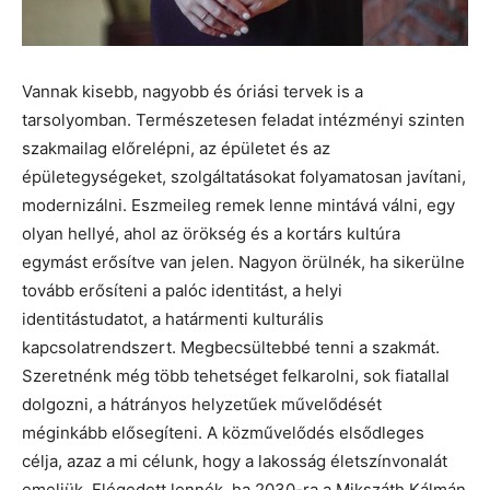
Vannak kisebb, nagyobb és óriási tervek is a
tarsolyomban. Természetesen feladat intézményi szinten
szakmailag előrelépni, az épületet és az
épületegységeket, szolgáltatásokat folyamatosan javítani,
modernizálni. Eszmeileg remek lenne mintává válni, egy
olyan hellyé, ahol az örökség és a kortárs kultúra
egymást erősítve van jelen. Nagyon örülnék, ha sikerülne
tovább erősíteni a palóc identitást, a helyi
identitástudatot, a határmenti kulturális
kapcsolatrendszert. Megbecsültebbé tenni a szakmát.
Szeretnénk még több tehetséget felkarolni, sok fiatallal
dolgozni, a hátrányos helyzetűek művelődését
méginkább elősegíteni. A közművelődés elsődleges
célja, azaz a mi célunk, hogy a lakosság életszínvonalát
emeljük. Elégedett lennék, ha 2030-ra a Mikszáth Kálmán