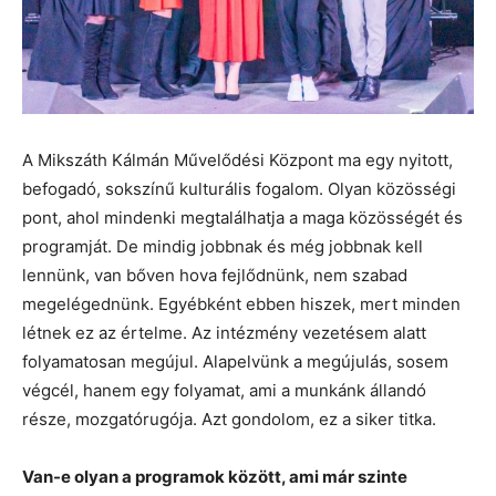
A Mikszáth Kálmán Művelődési Központ ma egy nyitott,
befogadó, sokszínű kulturális fogalom. Olyan közösségi
pont, ahol mindenki megtalálhatja a maga közösségét és
programját. De mindig jobbnak és még jobbnak kell
lennünk, van bőven hova fejlődnünk, nem szabad
megelégednünk. Egyébként ebben hiszek, mert minden
létnek ez az értelme. Az intézmény vezetésem alatt
folyamatosan megújul. Alapelvünk a megújulás, sosem
végcél, hanem egy folyamat, ami a munkánk állandó
része, mozgatórugója. Azt gondolom, ez a siker titka.
Van-e olyan a programok között, ami már szinte