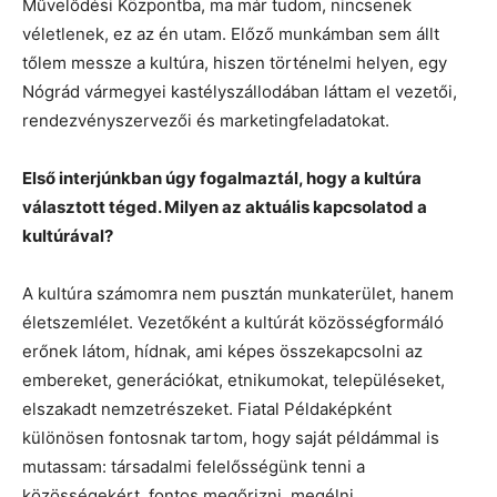
Művelődési Központba, ma már tudom, nincsenek
véletlenek, ez az én utam. Előző munkámban sem állt
tőlem messze a kultúra, hiszen történelmi helyen, egy
Nógrád vármegyei kastélyszállodában láttam el vezetői,
rendezvényszervezői és marketingfeladatokat.
Első interjúnkban úgy fogalmaztál, hogy a kultúra
választott téged. Milyen az aktuális kapcsolatod a
kultúrával?
A kultúra számomra nem pusztán munkaterület, hanem
életszemlélet. Vezetőként a kultúrát közösségformáló
erőnek látom, hídnak, ami képes összekapcsolni az
embereket, generációkat, etnikumokat, településeket,
elszakadt nemzetrészeket. Fiatal Példaképként
különösen fontosnak tartom, hogy saját példámmal is
mutassam: társadalmi felelősségünk tenni a
közösségekért, fontos megőrizni, megélni