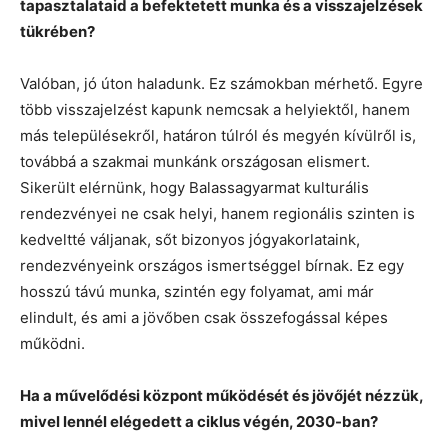
tapasztalataid a befektetett munka és a visszajelzések
tükrében?
Valóban, jó úton haladunk. Ez számokban mérhető. Egyre
több visszajelzést kapunk nemcsak a helyiektől, hanem
más településekről, határon túlról és megyén kívülről is,
továbbá a szakmai munkánk országosan elismert.
Sikerült elérnünk, hogy Balassagyarmat kulturális
rendezvényei ne csak helyi, hanem regionális szinten is
kedveltté váljanak, sőt bizonyos jógyakorlataink,
rendezvényeink országos ismertséggel bírnak. Ez egy
hosszú távú munka, szintén egy folyamat, ami már
elindult, és ami a jövőben csak összefogással képes
működni.
Ha a művelődési központ működését és jövőjét nézzük,
mivel lennél elégedett a ciklus végén, 2030-ban?