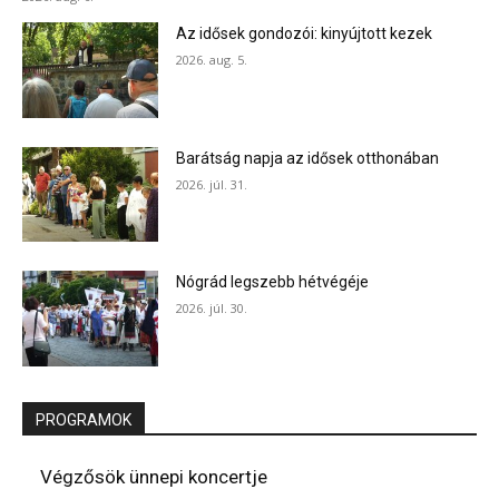
Az idősek gondozói: kinyújtott kezek
2026. aug. 5.
Barátság napja az idősek otthonában
2026. júl. 31.
Nógrád legszebb hétvégéje
2026. júl. 30.
PROGRAMOK
Végzősök ünnepi koncertje