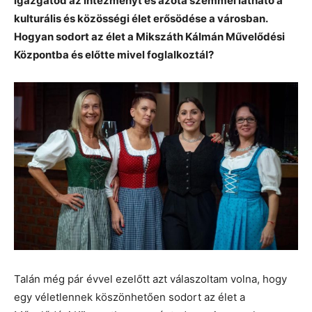
igazgatod az intézményt és azóta szemmel látható a
kulturális és közösségi élet erősödése a városban.
Hogyan sodort az élet a Mikszáth Kálmán Művelődési
Központba és előtte mivel foglalkoztál?
Talán még pár évvel ezelőtt azt válaszoltam volna, hogy
egy véletlennek köszönhetően sodort az élet a