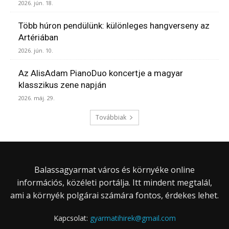
2026. jún. 18.
Több húron pendülünk: különleges hangverseny az
Artériában
2026. jún. 10.
Az AlisAdam PianoDuo koncertje a magyar
klasszikus zene napján
2026. máj. 29.
Továbbiak
Balassagyarmat város és környéke online
információs, közéleti portálja. Itt mindent megtalál,
ami a környék polgárai számára fontos, érdekes lehet.
Kapcsolat:
gyarmatihirek@gmail.com