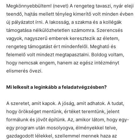
Megkönnyebbültem! (nevet) A rengeteg tavaszi, nyár eleji
teendő, hajtás mellett tényleg kimerítő volt minden évben
új pályázatot írni. A lakosság, a szakma és a kollégák
támogatása nélkülözhetetlen számomra. Szerencsés
vagyok, nagyszerű emberek keresztezik az életem,
rengeteg támogatást ért mindenfelől. Megható és
felemelő volt mindezt megtapasztalni. Boldog voltam,
hogy nemcsak engem, hanem az egész intézményt
elismerés övezi.
Mi lelkesít a leginkább a feladatvégzésben?
A szeretet, amit kapok. A jóság, amit adhatok. A tudat,
hogy örökséget mentünk, értéket teremtünk, jelent
formálunk és jövőt építünk. Az, amikor látom, hogy egy-
egy program után mosolyogva, élményekkel telve,
gazdagodott lélekkel, szellemmel mennek haza az