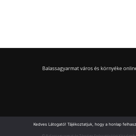
Balassagyarmat város és környéke online 
Kedves Látogató! Tájékoztatjuk, hogy a honlap felhas
© Balassagyarmat és Térsége Fejlesztéséért Közalapít