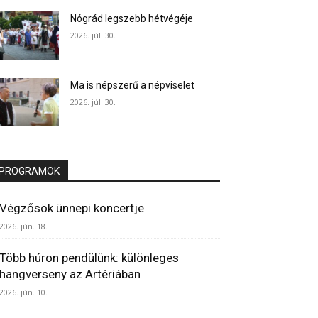
Nógrád legszebb hétvégéje
2026. júl. 30.
Ma is népszerű a népviselet
2026. júl. 30.
PROGRAMOK
Végzősök ünnepi koncertje
2026. jún. 18.
Több húron pendülünk: különleges
hangverseny az Artériában
2026. jún. 10.