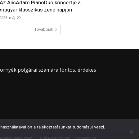
Az AlisAdam PianoDuo koncertje a
magyar klasszikus zene napján
2026. máj. 29.
Továbbiak
 környék polgárai számára fontos, érdekes
használatával ön a tájékoztatásunkat tudomásul veszi.
ezelési tájékoztató
Cookie szabályzat
Impresszum