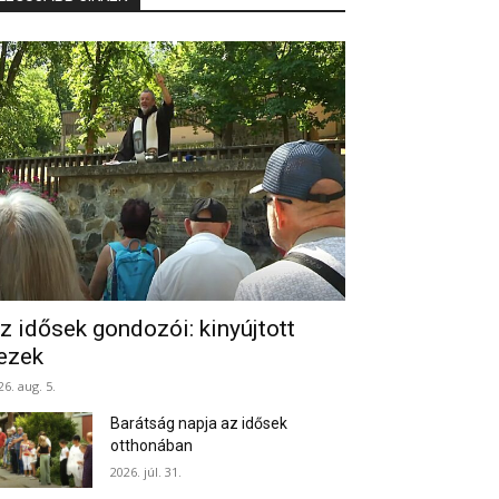
z idősek gondozói: kinyújtott
ezek
26. aug. 5.
Barátság napja az idősek
otthonában
2026. júl. 31.