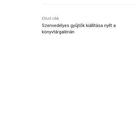
Előző cikk
Szenvedélyes gyűjtők kiállítása nyílt a
könyvtárgalérián