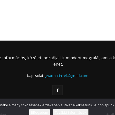
információs, közéleti portálja. Itt mindent megtalál, ami a
lehet.
Kapcsolat:
gyarmatihirek@gmail.com
ználói élmény fokozásának érdekében sütiket alkalmazunk. A honlapunk 
Elfogadom
További információk
Adatk
vány