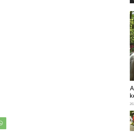
A
k
20