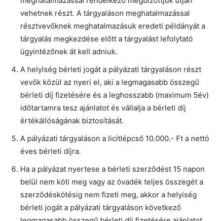
meghatalmazással rendelkező megbízottjuk útján
vehetnek részt. A tárgyaláson meghatalmazással
résztvevőknek meghatalmazásuk eredeti példányát a
tárgyalás megkezdése előtt a tárgyalást lefolytató
ügyintézőnek át kell adniuk.
A helyiség bérleti jogát a pályázati tárgyaláson részt
vevők közül az nyeri el, aki a legmagasabb összegű
bérleti díj fizetésére és a leghosszabb (maximum 5év)
időtartamra tesz ajánlatot és vállalja a bérleti díj
értékállóságának biztosítását.
A pályázati tárgyaláson a licitlépcső 10.000.- Ft a nettó
éves bérleti díjra.
Ha a pályázat nyertese a bérleti szerződést 15 napon
belül nem köti meg vagy az óvadék teljes összegét a
szerződéskötésig nem fizeti meg, akkor a helyiség
bérleti jogát a pályázati tárgyaláson következő
legmagasabb összegű bérleti díj fizetésére ajánlatot