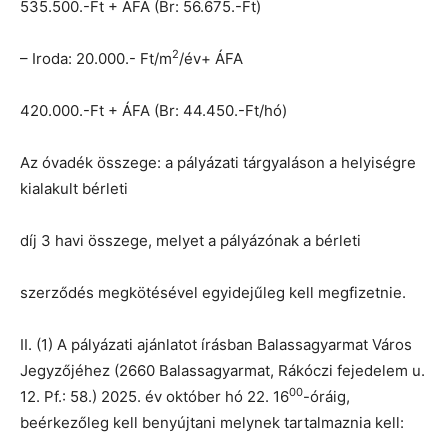
535.500.-Ft + ÁFA (Br: 56.675.-Ft)
2
– Iroda: 20.000.- Ft/m
/év+ ÁFA
420.000.-Ft + ÁFA (Br: 44.450.-Ft/hó)
Az óvadék összege: a pályázati tárgyaláson a helyiségre
kialakult bérleti
díj 3 havi összege, melyet a pályázónak a bérleti
szerződés megkötésével egyidejűleg kell megfizetnie.
II. (1) A pályázati ajánlatot írásban Balassagyarmat Város
Jegyzőjéhez (2660 Balassagyarmat, Rákóczi fejedelem u.
00
12. Pf.: 58.) 2025. év október hó 22. 16
-óráig,
beérkezőleg kell benyújtani melynek tartalmaznia kell: