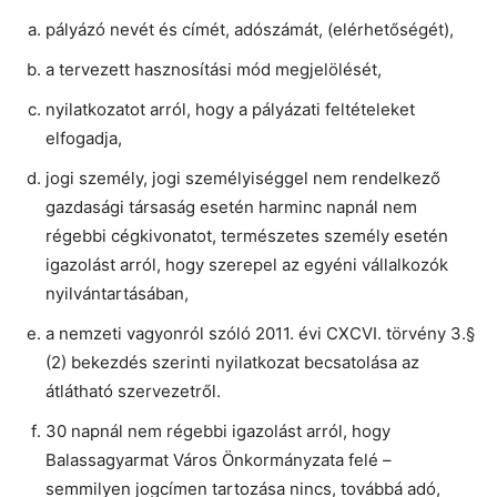
pályázó nevét és címét, adószámát, (elérhetőségét),
a tervezett hasznosítási mód megjelölését,
nyilatkozatot arról, hogy a pályázati feltételeket
elfogadja,
jogi személy, jogi személyiséggel nem rendelkező
gazdasági társaság esetén harminc napnál nem
régebbi cégkivonatot, természetes személy esetén
igazolást arról, hogy szerepel az egyéni vállalkozók
nyilvántartásában,
a nemzeti vagyonról szóló 2011. évi CXCVI. törvény 3.§
(2) bekezdés szerinti nyilatkozat becsatolása az
átlátható szervezetről.
30 napnál nem régebbi igazolást arról, hogy
Balassagyarmat Város Önkormányzata felé –
semmilyen jogcímen tartozása nincs, továbbá adó,