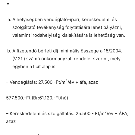
A helyiségben vendéglátó-ipari, kereskedelmi és
szolgáltató tevékenység folytatására lehet pályázni,
valamint irodahelyiség kialakítására is lehetőség van.
A fizetendő bérleti díj minimális összege a 15/2004.
(V.21.) számú önkormányzati rendelet szerint, mely
egyben a licit alap is:
2
– Vendéglátás: 27.500.-Ft/m
/év + áfa, azaz
577.500.-Ft (Br:61.120.-Ft/hó)
2
– Kereskedelem és szolgáltatás: 25.500.- Ft/m
/év + ÁFA,
azaz