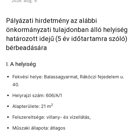
2026. aug. 9.
Pályázati hirdetmény az alábbi
önkormányzati tulajdonban álló helyiség
határozott idejű (5 év időtartamra szóló)
bérbeadására
I. A helyiség
Fekvési helye: Balassagyarmat, Rákóczi fejedelem u.
40.
Helyrajzi szám: 606/A/1
2
Alapterülete: 21 m
Felszereltsége: villany- és vízellátás,
Műszaki állapota: átlagos