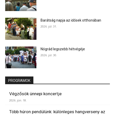
Barátság napja az idősek otthonában
2026. júl. 31.
Nógrád legszebb hétvégéje
2026. júl. 30.
PROGRAMOK
Végzősök ünnepi koncertje
2026. jún. 18.
Több húron pendülünk: különleges hangverseny az