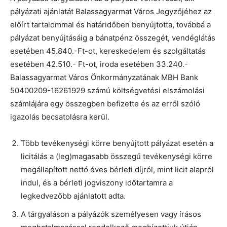
pályázati ajánlatát Balassagyarmat Város Jegyzőjéhez az
előírt tartalommal és határidőben benyújtotta, továbbá a
pályázat benyújtásáig a bánatpénz összegét, vendéglátás
esetében 45.840.-Ft-ot, kereskedelem és szolgáltatás
esetében 42.510.- Ft-ot, iroda esetében 33.240.-
Balassagyarmat Város Önkormányzatának MBH Bank
50400209-16261929 számú költségvetési elszámolási
számlájára egy összegben befizette és az erről szóló
igazolás becsatolásra kerül.
Több tevékenységi körre benyújtott pályázat esetén a
licitálás a (leg)magasabb összegű tevékenységi körre
megállapított nettó éves bérleti díjról, mint licit alapról
indul, és a bérleti jogviszony időtartamra a
legkedvezőbb ajánlatott adta.
A tárgyaláson a pályázók személyesen vagy írásos