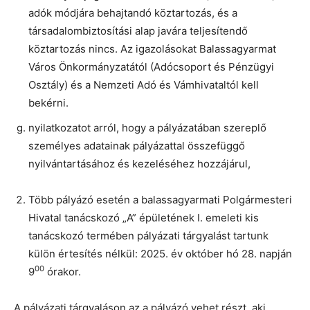
adók módjára behajtandó köztartozás, és a
társadalombiztosítási alap javára teljesítendő
köztartozás nincs. Az igazolásokat Balassagyarmat
Város Önkormányzatától (Adócsoport és Pénzügyi
Osztály) és a Nemzeti Adó és Vámhivataltól kell
bekérni.
nyilatkozatot arról, hogy a pályázatában szereplő
személyes adatainak pályázattal összefüggő
nyilvántartásához és kezeléséhez hozzájárul,
Több pályázó esetén a balassagyarmati Polgármesteri
Hivatal tanácskozó „A” épületének I. emeleti kis
tanácskozó termében pályázati tárgyalást tartunk
külön értesítés nélkül: 2025. év október hó 28. napján
00
9
órakor.
A pályázati tárgyaláson az a pályázó vehet részt, aki