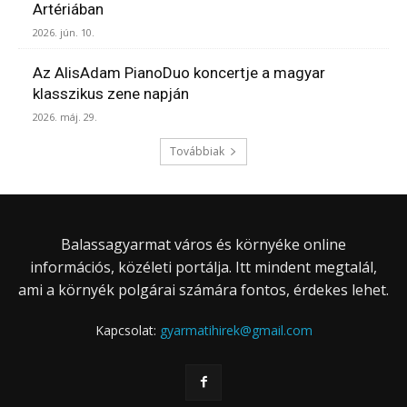
Artériában
2026. jún. 10.
Az AlisAdam PianoDuo koncertje a magyar
klasszikus zene napján
2026. máj. 29.
Továbbiak
Balassagyarmat város és környéke online
információs, közéleti portálja. Itt mindent megtalál,
ami a környék polgárai számára fontos, érdekes lehet.
Kapcsolat:
gyarmatihirek@gmail.com