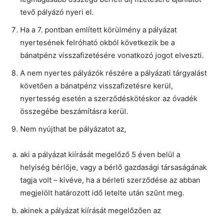
tevő pályázó nyeri el.
Ha a 7. pontban említett körülmény a pályázat
nyertesének felróható okból következik be a
bánatpénz visszafizetésére vonatkozó jogot elveszti.
A nem nyertes pályázók részére a pályázati tárgyalást
követően a bánatpénz visszafizetésre kerül,
nyertesség esetén a szerződéskötéskor az óvadék
összegébe beszámításra kerül.
Nem nyújthat be pályázatot az,
aki a pályázat kiírását megelőző 5 éven belül a
helyiség bérlője, vagy a bérlő gazdasági társaságának
tagja volt – kivéve, ha a bérleti szerződése az abban
megjelölt határozott idő letelte után szűnt meg.
akinek a pályázat kiírását megelőzően az