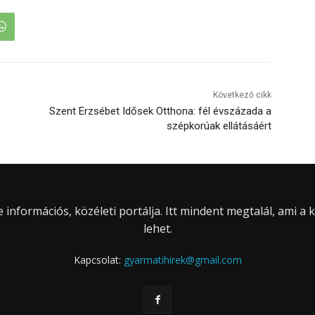
Következő cikk
Szent Erzsébet Idősek Otthona: fél évszázada a
szépkorúak ellátásáért
információs, közéleti portálja. Itt mindent megtalál, ami a
lehet.
Kapcsolat:
gyarmatihirek@gmail.com