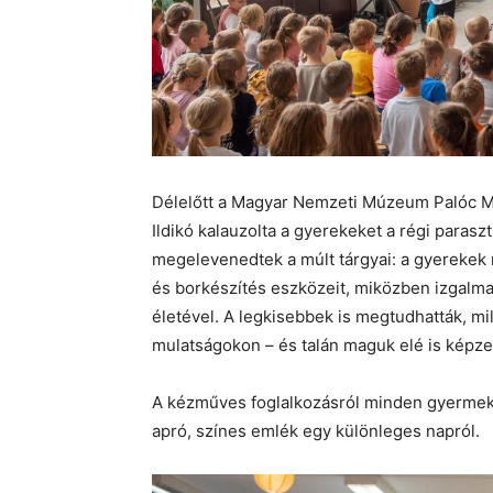
Délelőtt a Magyar Nemzeti Múzeum Palóc Mú
Ildikó kalauzolta a gyerekeket a régi parasz
megelevenedtek a múlt tárgyai: a gyerekek 
és borkészítés eszközeit, miközben izgalm
életével. A legkisebbek is megtudhatták, m
mulatságokon – és talán maguk elé is képze
A kézműves foglalkozásról minden gyermek 
apró, színes emlék egy különleges napról.