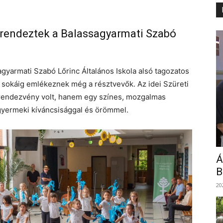
 rendeztek a Balassagyarmati Szabó
gyarmati Szabó Lőrinc Általános Iskola alsó tagozatos
an sokáig emlékeznek még a résztvevők. Az idei Szüreti
endezvény volt, hanem egy színes, mozgalmas
a gyermeki kíváncsisággal és örömmel.
Á
B
20