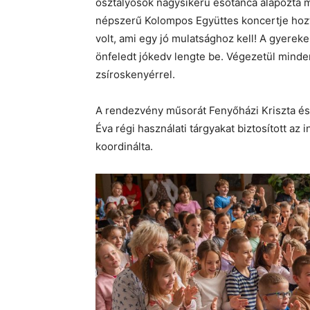
osztályosok nagysikerű esőtánca alapozta me
népszerű Kolompos Együttes koncertje hozt
volt, ami egy jó mulatsághoz kell! A gyerekek
önfeledt jókedv lengte be. Végezetül minde
zsíroskenyérrel.
A rendezvény műsorát Fenyőházi Kriszta é
Éva régi használati tárgyakat biztosított az
koordinálta.