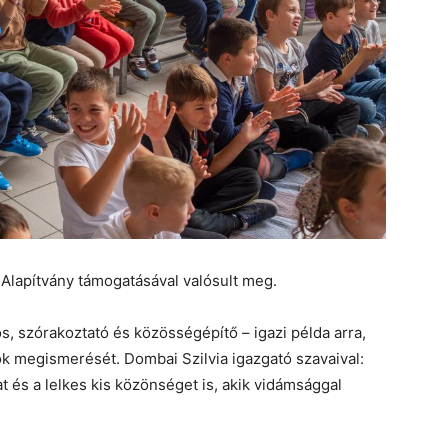
Alapítvány támogatásával valósult meg.
s, szórakoztató és közösségépítő – igazi példa arra,
 megismerését. Dombai Szilvia igazgató szavaival:
t és a lelkes kis közönséget is, akik vidámsággal