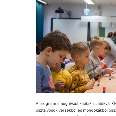
A programra meghívást kaptak a Játékvár Óv
osztályosok versekből és mondókákból össz