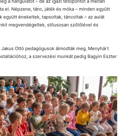
g a hangulatot – de az igazi tetőpontot a méltán
a el. Népzene, tánc, játék és móka – minden együtt
 együtt énekeltek, tapsoltak, táncoltak – az aulát
nkit megvendégeltek, stílusosan szőlőlével és
s Jakus Ottó pedagógusok álmodták meg, Menyhárt
 installációhoz, a szervezési munkát pedig Bagyin Eszter