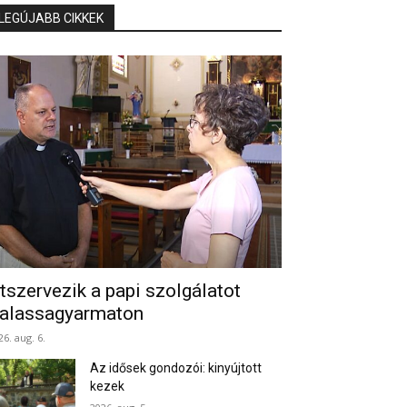
LEGÚJABB CIKKEK
tszervezik a papi szolgálatot
alassagyarmaton
26. aug. 6.
Az idősek gondozói: kinyújtott
kezek