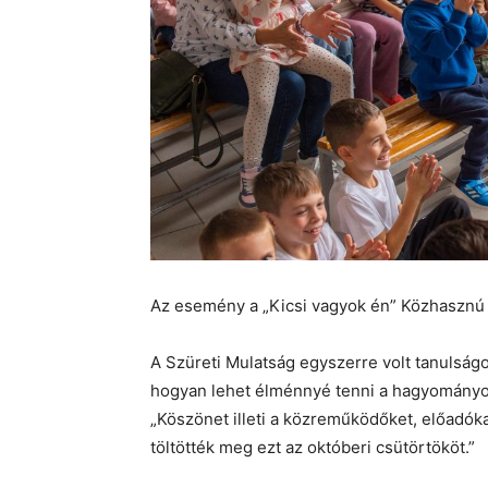
Az esemény a „Kicsi vagyok én” Közhasznú 
A Szüreti Mulatság egyszerre volt tanulságo
hogyan lehet élménnyé tenni a hagyományok
„Köszönet illeti a közreműködőket, előadóka
töltötték meg ezt az októberi csütörtököt.”