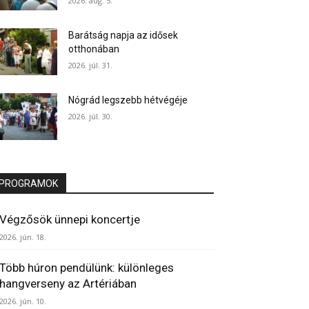
2026. aug. 5.
Barátság napja az idősek
otthonában
2026. júl. 31.
Nógrád legszebb hétvégéje
2026. júl. 30.
PROGRAMOK
Végzősök ünnepi koncertje
2026. jún. 18.
Több húron pendülünk: különleges
hangverseny az Artériában
2026. jún. 10.