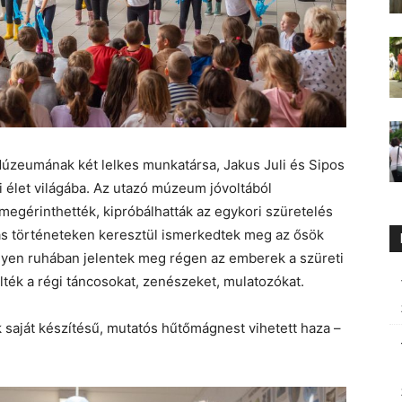
zeumának két lelkes munkatársa, Jakus Juli és Sipos
ti élet világába. Az utazó múzeum jóvoltából
megérinthették, kipróbálhatták az egykori szüretelés
as történeteken keresztül ismerkedtek meg az ősök
ilyen ruhában jelentek meg régen az emberek a szüreti
lték a régi táncosokat, zenészeket, mulatozókat.
saját készítésű, mutatós hűtőmágnest vihetett haza –