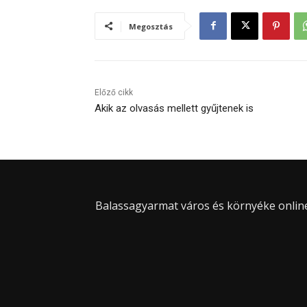
Megosztás
Előző cikk
Akik az olvasás mellett gyűjtenek is
Balassagyarmat város és környéke online 