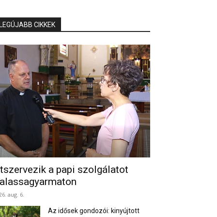
LEGÚJABB CIKKEK
tszervezik a papi szolgálatot
alassagyarmaton
26. aug. 6.
Az idősek gondozói: kinyújtott