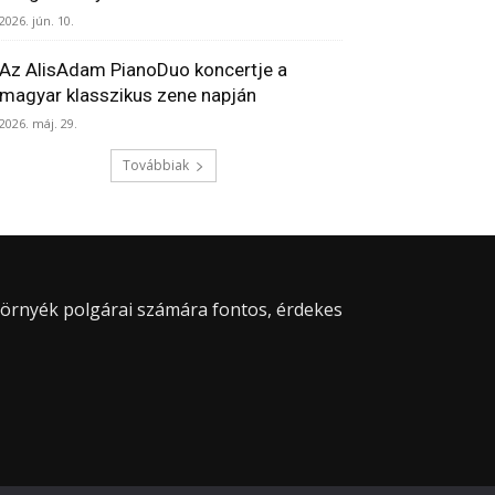
2026. jún. 10.
Az AlisAdam PianoDuo koncertje a
magyar klasszikus zene napján
2026. máj. 29.
Továbbiak
 környék polgárai számára fontos, érdekes