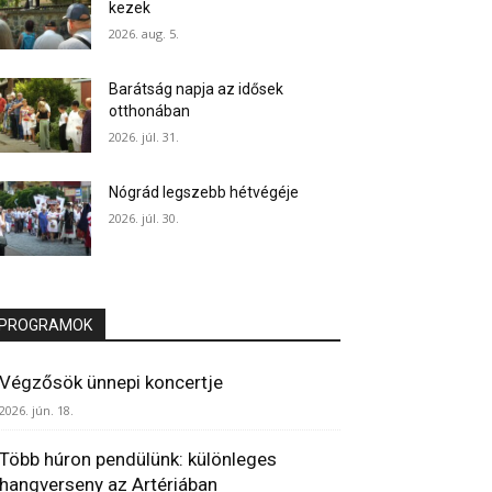
kezek
2026. aug. 5.
Barátság napja az idősek
otthonában
2026. júl. 31.
Nógrád legszebb hétvégéje
2026. júl. 30.
PROGRAMOK
Végzősök ünnepi koncertje
2026. jún. 18.
Több húron pendülünk: különleges
hangverseny az Artériában