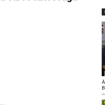
Á
B
20