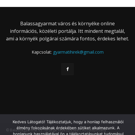
Balassagyarmat város és környéke online
információs, közéleti portálja. Itt mindent megtalál,
ami a környék polgárai számára fontos, érdekes lehet.
Kapcsolat:
gyarmatihirek@gmail.com
Kedves Látogató! Tájékoztatjuk, hogy a honlap felhasználói
élmény fokozásának érdekében sütiket alkalmazunk. A
© Balassagyarmat és Térsége Fejlesztéséért Közalapítvány
honlapunk használatával ön a tájékoztatásunkat tudomásul