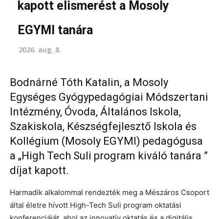
kapott elismerést a Mosoly
EGYMI tanára
2026. aug. 8.
Bodnárné Tóth Katalin, a Mosoly
Egységes Gyógypedagógiai Módszertani
Intézmény, Óvoda, Általános Iskola,
Szakiskola, Készségfejlesztő Iskola és
Kollégium (Mosoly EGYMI) pedagógusa
a „High Tech Suli program kiváló tanára ”
díjat kapott.
Harmadik alkalommal rendezték meg a Mészáros Csoport
által életre hívott High-Tech Suli program oktatási
konferenciáját, ahol az innovatív oktatás és a digitális