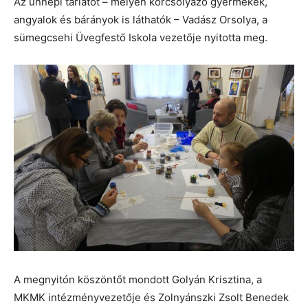
Az ünnepi tárlatot – melyen korcsolyázó gyermekek,
angyalok és bárányok is láthatók – Vadász Orsolya, a
sümegcsehi Üvegfestő Iskola vezetője nyitotta meg.
A megnyitón köszöntőt mondott Golyán Krisztina, a
MKMK intézményvezetője és Zolnyánszki Zsolt Benedek