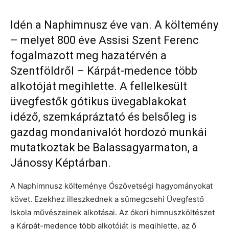
Idén a Naphimnusz éve van. A költemény
– melyet 800 éve Assisi Szent Ferenc
fogalmazott meg hazatérvén a
Szentföldről – Kárpát-medence több
alkotóját megihlette. A fellelkesült
üvegfestők gótikus üvegablakokat
idéző, szemkápráztató és belsőleg is
gazdag mondanivalót hordozó munkái
mutatkoztak be Balassagyarmaton, a
Jánossy Képtárban.
A Naphimnusz költeménye Ószövetségi hagyományokat
követ. Ezekhez illeszkednek a sümegcsehi Üvegfestő
Iskola művészeinek alkotásai. Az ókori himnuszköltészet
a Kárpát-medence több alkotóját is megihlette, az ő