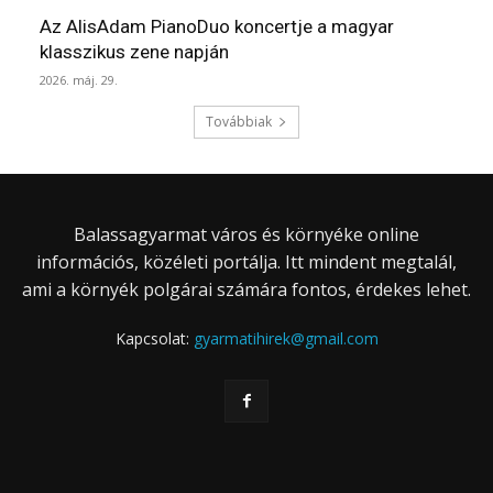
Az AlisAdam PianoDuo koncertje a magyar
klasszikus zene napján
2026. máj. 29.
Továbbiak
Balassagyarmat város és környéke online
információs, közéleti portálja. Itt mindent megtalál,
ami a környék polgárai számára fontos, érdekes lehet.
Kapcsolat:
gyarmatihirek@gmail.com