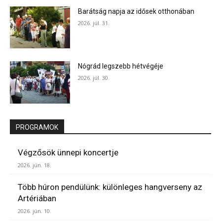
Barátság napja az idősek otthonában
2026. júl. 31.
Nógrád legszebb hétvégéje
2026. júl. 30.
PROGRAMOK
Végzősök ünnepi koncertje
2026. jún. 18.
Több húron pendülünk: különleges hangverseny az
Artériában
2026. jún. 10.