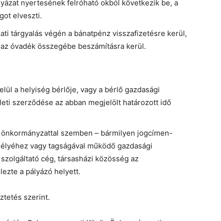
lyázat nyertesének felróható okból következik be, a
ot elveszti.
ti tárgyalás végén a bánatpénz visszafizetésre kerül,
az óvadék összegébe beszámításra kerül.
elül a helyiség bérlője, vagy a bérlő gazdasági
rleti szerződése az abban megjelölt határozott idő
az önkormányzattal szemben – bármilyen jogcímen-
zemélyéhez vagy tagságával működő gazdasági
szolgáltató cég, társasházi közösség az
lezte a pályázó helyett.
tetés szerint.