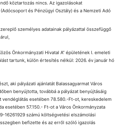
tendő köztartozás nincs. Az igazolásokat
(Adócsoport és Pénzügyi Osztály) és a Nemzeti Adó
 szereplő személyes adatainak pályázattal összefüggő
árul,
özös Önkormányzati Hivatal A” épületének I. emeleti
ást tartunk, külön értesítés nélkül: 2026. év január hó
észt, aki pályázati ajánlatát Balassagyarmat Város
dőben benyújtotta, továbbá a pályázat benyújtásáig
ét vendéglátás esetében 78.580.-Ft-ot, kereskedelem
oda esetében 57.150.- Ft-ot a Város Önkormányzata
9-16261929 számú költségvetési elszámolási
szegben befizette és az erről szóló igazolás