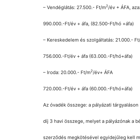
2
– Vendéglátás: 27.500.- Ft/m
/év + ÁFA, aza
990.000.-Ft/év + áfa, (82.500-Ft/hó +áfa)
– Kereskedelem és szolgáltatás: 21.000.- Ft
756.000.-Ft/év + áfa (63.000.-Ft/hó+áfa)
2
– Iroda: 20.000.- Ft/m
/év+ ÁFA
720.000.-Ft/év + áfa (60.000.-Ft/hó+áfa)
Az óvadék összege: a pályázati tárgyaláson a
díj 3 havi összege, melyet a pályázónak a bé
szerződés megkötésével egyidejűleg kell m