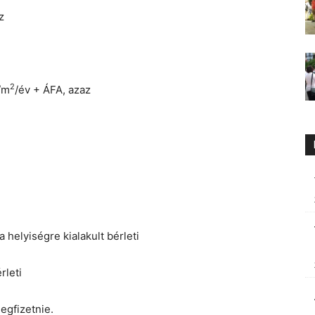
z
2
/m
/év + ÁFA, azaz
 helyiségre kialakult bérleti
rleti
egfizetnie.