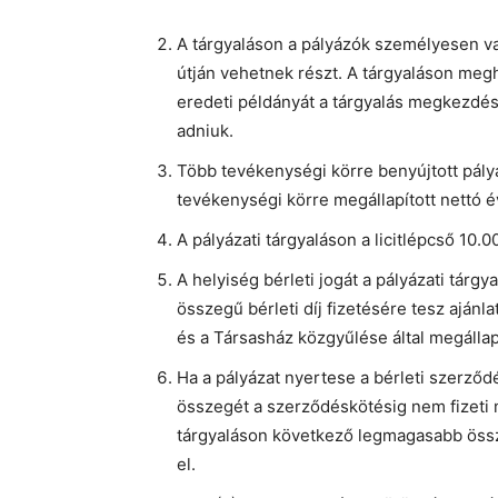
A tárgyaláson a pályázók személyesen v
útján vehetnek részt. A tárgyaláson me
eredeti példányát a tárgyalás megkezdése 
adniuk.
Több tevékenységi körre benyújtott pályá
tevékenységi körre megállapított nettó éves
A pályázati tárgyaláson a licitlépcső 10.00
A helyiség bérleti jogát a pályázati tárg
összegű bérleti díj fizetésére tesz ajánlat
és a Társasház közgyűlése által megállapí
Ha a pályázat nyertese a bérleti szerződ
összegét a szerződéskötésig nem fizeti me
tárgyaláson következő legmagasabb összeg
el.