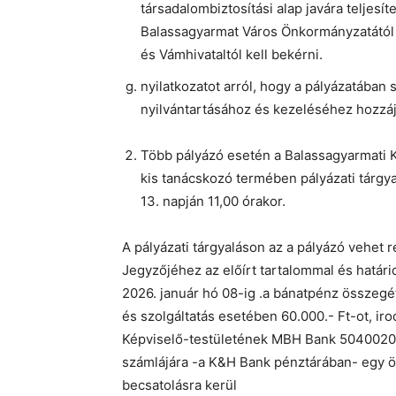
társadalombiztosítási alap javára teljesí
Balassagyarmat Város Önkormányzatától 
és Vámhivataltól kell bekérni.
nyilatkozatot arról, hogy a pályázatában
nyilvántartásához és kezeléséhez hozzáj
Több pályázó esetén a Balassagyarmati K
kis tanácskozó termében pályázati tárgyal
13. napján 11,00 órakor.
A pályázati tárgyaláson az a pályázó vehet r
Jegyzőjéhez az előírt tartalommal és határi
2026. január hó 08-ig .a bánatpénz összeg
és szolgáltatás esetében 60.000.- Ft-ot, ir
Képviselő-testületének MBH Bank 5040020
számlájára -a K&H Bank pénztárában- egy ös
becsatolásra kerül