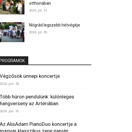
otthonában
2026. júl. 31.
Nógrád legszebb hétvégéje
2026. júl. 30.
PROGRAMOK
Végzősök ünnepi koncertje
2026. jún. 18.
Több húron pendülünk: különleges
hangverseny az Artériában
2026. jún. 10.
Az AlisAdam PianoDuo koncertje a
magyar klasszikus zene napján