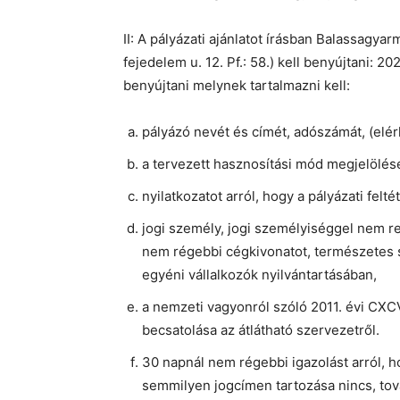
II: A pályázati ajánlatot írásban Balassagy
fejedelem u. 12. Pf.: 58.) kell benyújtani: 20
benyújtani melynek tartalmazni kell:
pályázó nevét és címét, adószámát, (elér
a tervezett hasznosítási mód megjelölésé
nyilatkozatot arról, hogy a pályázati felté
jogi személy, jogi személyiséggel nem 
nem régebbi cégkivonatot, természetes s
egyéni vállalkozók nyilvántartásában,
a nemzeti vagyonról szóló 2011. évi CXCVI
becsatolása az átlátható szervezetről.
30 napnál nem régebbi igazolást arról, 
semmilyen jogcímen tartozása nincs, tov