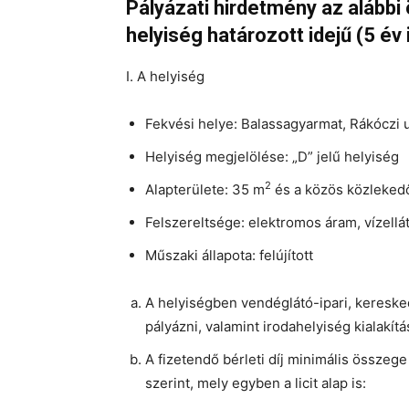
Pályázati hirdetmény az alábbi
helyiség határozott idejű (5 é
I. A helyiség
Fekvési helye: Balassagyarmat, Rákóczi 
Helyiség megjelölése: „D” jelű helyiség
2
Alapterülete: 35 m
és a közös közlekedő
Felszereltsége: elektromos áram, vízellát
Műszaki állapota: felújított
A helyiségben vendéglátó-ipari, keresked
pályázni, valamint irodahelyiség kialakítá
A fizetendő bérleti díj minimális összeg
szerint, mely egyben a licit alap is: