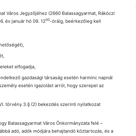
armat Város Jegyzőjéhez (2660 Balassagyarmat, Rákóczi
00
26. év január hó 09. 12
-óráig, beérkezőleg kell
hetőségét),
t,
teleket elfogadja,
rendelkező gazdasági társaság esetén harminc napnál
zemély esetén igazolást arról, hogy szerepel az
. törvény 3.§ (2) bekezdés szerinti nyilatkozat
hogy Balassagyarmat Város Önkormányzata felé –
ábbá adó, adók módjára behajtandó köztartozás, és a