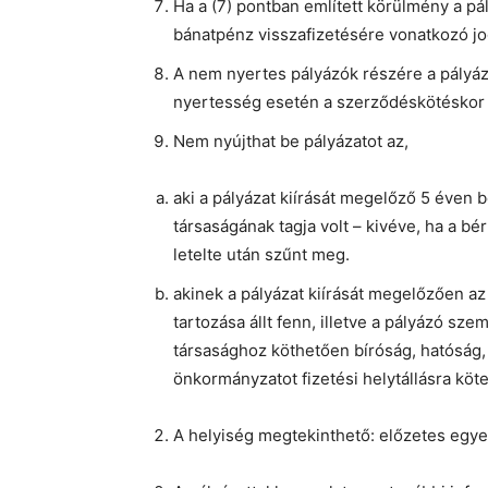
Ha a (7) pontban említett körülmény a pá
bánatpénz visszafizetésére vonatkozó jog
A nem nyertes pályázók részére a pályáza
nyertesség esetén a szerződéskötéskor 
Nem nyújthat be pályázatot az,
aki a pályázat kiírását megelőző 5 éven b
társaságának tagja volt – kivéve, ha a bé
letelte után szűnt meg.
akinek a pályázat kiírását megelőzően 
tartozása állt fenn, illetve a pályázó s
társasághoz köthetően bíróság, hatóság, 
önkormányzatot fizetési helytállásra köte
A helyiség megtekinthető: előzetes egyez