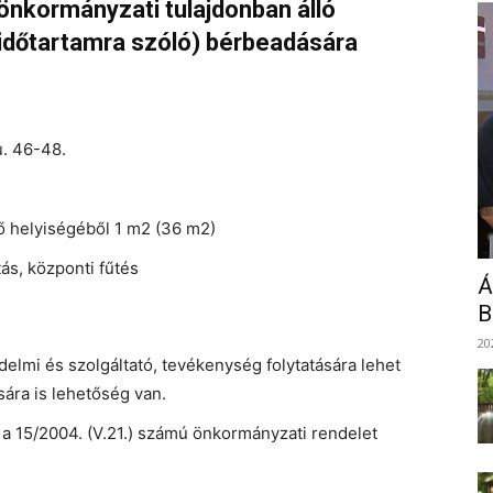
 önkormányzati tulajdonban álló
v időtartamra szóló) bérbeadására
u. 46-48.
 helyiségéből 1 m2 (36 m2)
ás, központi fűtés
Á
B
20
elmi és szolgáltató, tevékenység folytatására lehet
sára is lehetőség van.
e a 15/2004. (V.21.) számú önkormányzati rendelet