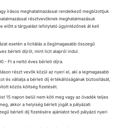
agy írásos meghatalmazással rendelkező megbízottjuk
ghatalmazással résztvevőknek meghatalmazásuk
előtt a tárgyalást lefolytató ügyintézőnek át kell
zat esetén a licitálás a (leg)magasabb összegű
 bérleti díjról, mint licit alapról indul.
0.- Ft a nettó éves bérleti díjra.
yaláson részt vevők közül az nyeri el, aki a legmagasabb
ot és vállalja a bérleti díj értékállóságának biztosítását,
tott közös költség fizetését.
ést 15 napon belül nem köti meg vagy az óvadék teljes
g, akkor a helyiség bérleti jogát a pályázati
ű bérleti díj fizetésére ajánlatot tevő pályázó nyeri