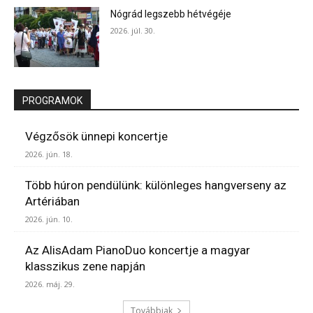
Nógrád legszebb hétvégéje
2026. júl. 30.
PROGRAMOK
Végzősök ünnepi koncertje
2026. jún. 18.
Több húron pendülünk: különleges hangverseny az
Artériában
2026. jún. 10.
Az AlisAdam PianoDuo koncertje a magyar
klasszikus zene napján
2026. máj. 29.
Továbbiak