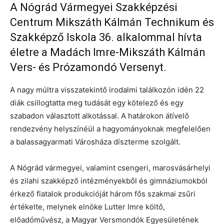
A Nógrád Vármegyei Szakképzési
Centrum Mikszáth Kálmán Technikum és
Szakképző Iskola 36. alkalommal hívta
életre a Madách Imre-Mikszáth Kálmán
Vers- és Prózamondó Versenyt.
A nagy múltra visszatekintő irodalmi találkozón idén 22
diák csillogtatta meg tudását egy kötelező és egy
szabadon választott alkotással. A határokon átívelő
rendezvény helyszínéül a hagyományoknak megfelelően
a balassagyarmati Városháza díszterme szolgált.
A Nógrád vármegyei, valamint csengeri, marosvásárhelyi
és zilahi szakképző intézményekből és gimnáziumokból
érkező fiatalok produkcióját három fős szakmai zsűri
értékelte, melynek elnöke Lutter Imre költő,
előadóművész, a Magyar Versmondók Egyesületének