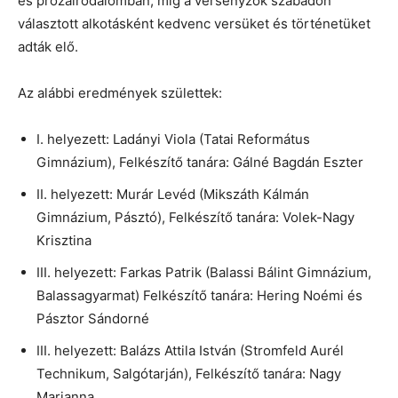
és prózairodalomban, míg a versenyzők szabadon
választott alkotásként kedvenc versüket és történetüket
adták elő.
Az alábbi eredmények születtek:
I. helyezett: Ladányi Viola (Tatai Református
Gimnázium), Felkészítő tanára: Gálné Bagdán Eszter
II. helyezett: Murár Levéd (Mikszáth Kálmán
Gimnázium, Pásztó), Felkészítő tanára: Volek-Nagy
Krisztina
III. helyezett: Farkas Patrik (Balassi Bálint Gimnázium,
Balassagyarmat) Felkészítő tanára: Hering Noémi és
Pásztor Sándorné
III. helyezett: Balázs Attila István (Stromfeld Aurél
Technikum, Salgótarján), Felkészítő tanára: Nagy
Marianna