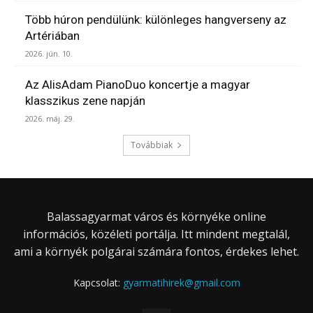
Több húron pendülünk: különleges hangverseny az
Artériában
2026. jún. 10.
Az AlisAdam PianoDuo koncertje a magyar
klasszikus zene napján
2026. máj. 29.
Továbbiak
Balassagyarmat város és környéke online
információs, közéleti portálja. Itt mindent megtalál,
ami a környék polgárai számára fontos, érdekes lehet.
Kapcsolat:
gyarmatihirek@gmail.com