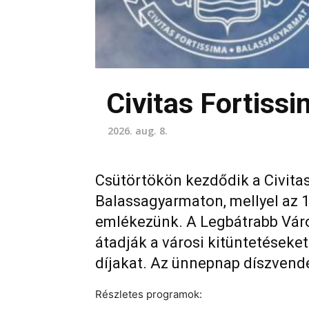
Civitas Fortiss
2026. aug. 8.
Csütörtökön kezdődik a Civita
Balassagyarmaton, mellyel az 
emlékezünk. A Legbátrabb Város
átadják a városi kitüntetéseket
díjakat. Az ünnepnap díszvendé
Részletes programok: