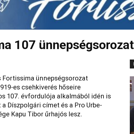
ima 107 ünnepségsorozat
s Fortissima ünnepségsorozat
1919-es csehkiverés hőseire
 107. évfordulója alkalmából idén is
: a Díszpolgári címet és a Pro Urbe-
ge Kapu Tibor űrhajós lesz.