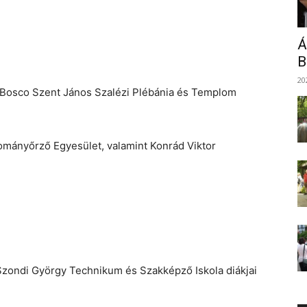
Á
B
20
 Bosco Szent János Szalézi Plébánia és Templom
mányőrző Egyesület, valamint Konrád Viktor
ondi György Technikum és Szakképző Iskola diákjai