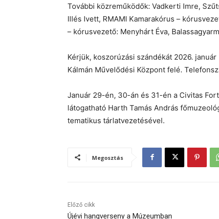
További közreműködők: Vadkerti Imre, Szűts
Illés Ivett, RMAMI Kamarakórus – kórusvezet
– kórusvezető: Menyhárt Éva, Balassagyarm
Kérjük, koszorúzási szándékát 2026. január
Kálmán Művelődési Központ felé. Telefons
Január 29-én, 30-án és 31-én a Civitas Fo
látogatható Harth Tamás András főmuzeológ
tematikus tárlatvezetésével.
Megosztás
Előző cikk
Újévi hangverseny a Múzeumban