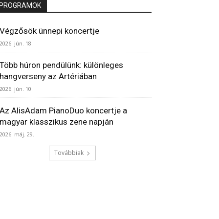
PROGRAMOK
Végzősök ünnepi koncertje
2026. jún. 18.
Több húron pendülünk: különleges
hangverseny az Artériában
2026. jún. 10.
Az AlisAdam PianoDuo koncertje a
magyar klasszikus zene napján
2026. máj. 29.
Továbbiak