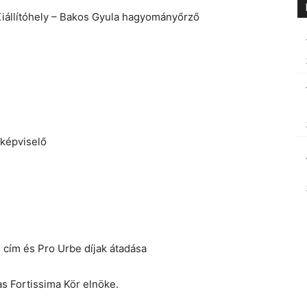
iállítóhely – Bakos Gyula hagyományőrző
 képviselő
i cím és Pro Urbe díjak átadása
as Fortissima Kör elnöke.