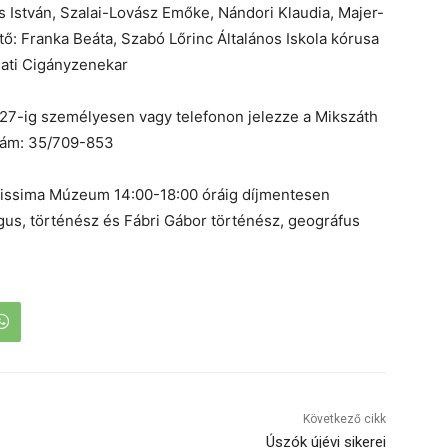
 István, Szalai-Lovász Emőke, Nándori Klaudia, Majer-
ő: Franka Beáta, Szabó Lőrinc Általános Iskola kórusa
ati Cigányzenekar
 27-ig személyesen vagy telefonon jelezze a Mikszáth
zám: 35/709-853
rtissima Múzeum 14:00-18:00 óráig díjmentesen
us, történész és Fábri Gábor történész, geográfus
Következő cikk
Úszók újévi sikerei