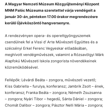
A Magyar Nemzeti Múzeum Közgyűjteményi Központ
MNM Palóc Múzeuma szeretettel várja vendégeit a
január 30-án, pénteken 17.00 órakor megrendezésre
kerülő Újévköszöntő hangversenyre.
A rendezvényen opera- és operettgyöngyszemek
csendülnek fel a Vissi d’ Arte Művészeti Együttes és a
szécsényi Erkel Ferenc Vegyeskar előadásában,
meghívott vendégművészek, valamint a Rózsavölgyi Márk
Alapfokú Művészeti Iskola zongorista növendékeinek
közreműködésével.
Fellépők: Lévárdi Beáta – zongora, művészeti vezető;
Kiss Gabriella – furulya, konferansz; Jambrik Zsolt – ének,
konferansz; Franka Beáta – zongora; Németh Zsuzsanna
– zongora; Nyári Tibor – hegedű, Sánta Dániel – zongora;
Chomát Dalibor – zongora; Pásztor Nelli Mária – zongora;