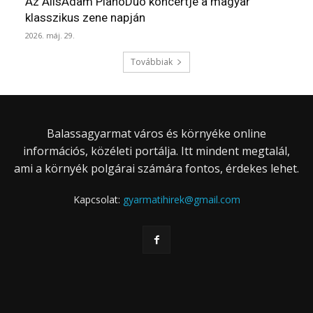
Az AlisAdam PianoDuo koncertje a magyar
klasszikus zene napján
2026. máj. 29.
Továbbiak
Balassagyarmat város és környéke online
információs, közéleti portálja. Itt mindent megtalál,
ami a környék polgárai számára fontos, érdekes lehet.
Kapcsolat:
gyarmatihirek@gmail.com