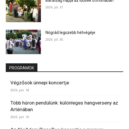
Barátság napja az idősek otthonában
2026. júl. 31.
Nógrád legszebb hétvégéje
2026. júl. 30.
PROGRAMOK
Végzősök ünnepi koncertje
2026. jún. 18.
Több húron pendülünk: különleges hangverseny az
Artériában
2026. jún. 10.