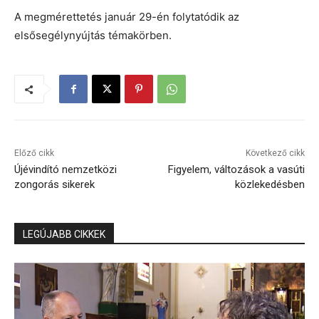
A megmérettetés január 29-én folytatódik az
elsősegélynyújtás témakörben.
Előző cikk
Következő cikk
Újévindító nemzetközi
Figyelem, változások a vasúti
zongorás sikerek
közlekedésben
LEGÚJABB CIKKEK