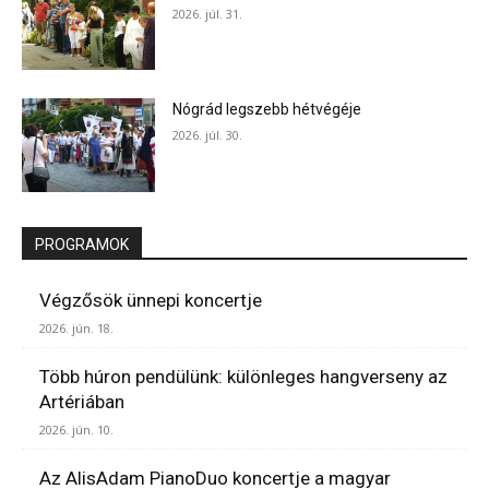
2026. júl. 31.
Nógrád legszebb hétvégéje
2026. júl. 30.
PROGRAMOK
Végzősök ünnepi koncertje
2026. jún. 18.
Több húron pendülünk: különleges hangverseny az
Artériában
2026. jún. 10.
Az AlisAdam PianoDuo koncertje a magyar