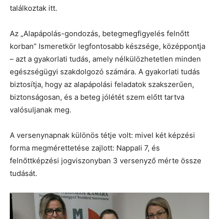
találkoztak itt.
Az „Alapápolás-gondozás, betegmegfigyelés felnőtt
korban” Ismeretkör legfontosabb készsége, középpontja
– azt a gyakorlati tudás, amely nélkülözhetetlen minden
egészségügyi szakdolgozó számára. A gyakorlati tudás
biztosítja, hogy az alapápolási feladatok szakszerűen,
biztonságosan, és a beteg jólétét szem előtt tartva
valósuljanak meg.
A versenynapnak különös tétje volt: mivel két képzési
forma megmérettetése zajlott: Nappali 7, és
felnőttképzési jogviszonyban 3 versenyző mérte össze
tudását.