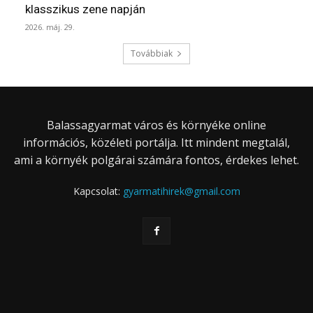
klasszikus zene napján
2026. máj. 29.
Továbbiak
Balassagyarmat város és környéke online
információs, közéleti portálja. Itt mindent megtalál,
ami a környék polgárai számára fontos, érdekes lehet.
Kapcsolat:
gyarmatihirek@gmail.com