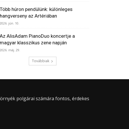
Több húron pendülünk: különleges
hangverseny az Artériában
2026. jún. 10.
Az AlisAdam PianoDuo koncertje a
magyar klasszikus zene napján
2026. máj. 29.
Továbbiak
 környék polgárai számára fontos, érdekes