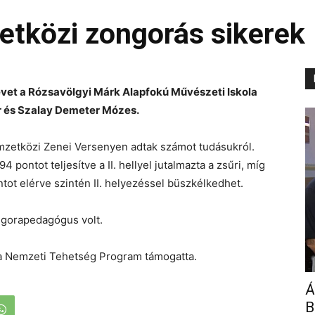
etközi zongorás sikerek
vet a Rózsavölgyi Márk Alapfokú Művészeti Iskola
r és Szalay Demeter Mózes.
emzetközi Zenei Versenyen adtak számot tudásukról.
ontot teljesítve a II. hellyel jutalmazta a zsűri, míg
ot elérve szintén II. helyezéssel büszkélkedhet.
ongorapedagógus volt.
 a Nemzeti Tehetség Program támogatta.
Á
B