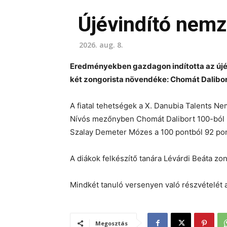
Újévindító nemz
2026. aug. 8.
Eredményekben gazdagon indította az újé
két zongorista növendéke: Chomát Dalibo
A fiatal tehetségek a X. Danubia Talents N
Nívós mezőnyben Chomát Dalibort 100-ból 94 p
Szalay Demeter Mózes a 100 pontból 92 pont
A diákok felkészítő tanára Lévárdi Beáta z
Mindkét tanuló versenyen való részvételét
Megosztás