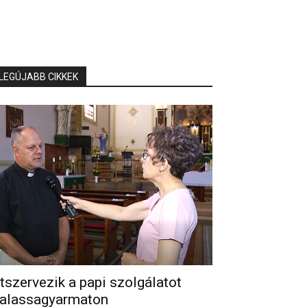
LEGÚJABB CIKKEK
tszervezik a papi szolgálatot
alassagyarmaton