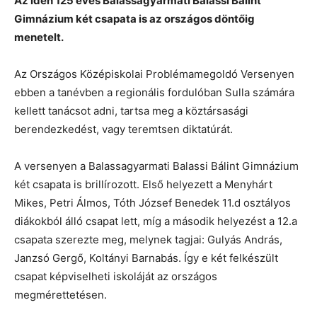
Az idén 125 éves Balassagyarmati Balassi Bálint
Gimnázium két csapata is az országos döntőig
menetelt.
Az Országos Középiskolai Problémamegoldó Versenyen
ebben a tanévben a regionális fordulóban Sulla számára
kellett tanácsot adni, tartsa meg a köztársasági
berendezkedést, vagy teremtsen diktatúrát.
A versenyen a Balassagyarmati Balassi Bálint Gimnázium
két csapata is brillírozott. Első helyezett a Menyhárt
Mikes, Petri Álmos, Tóth József Benedek 11.d osztályos
diákokból álló csapat lett, míg a második helyezést a 12.a
csapata szerezte meg, melynek tagjai: Gulyás András,
Janzsó Gergő, Koltányi Barnabás. Így e két felkészült
csapat képviselheti iskoláját az országos
megmérettetésen.