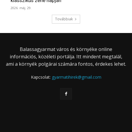
klasszikus zene napján
2026. máj. 29.
Továbbiak
Balassagyarmat város és környéke online
információs, közéleti portálja. Itt mindent megtalál,
ami a környék polgárai számára fontos, érdekes lehet.
Kapcsolat:
gyarmatihirek@gmail.com