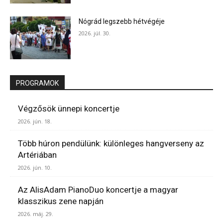
Nógrád legszebb hétvégéje
2026. júl. 30.
PROGRAMOK
Végzősök ünnepi koncertje
2026. jún. 18.
Több húron pendülünk: különleges hangverseny az
Artériában
2026. jún. 10.
Az AlisAdam PianoDuo koncertje a magyar
klasszikus zene napján
2026. máj. 29.