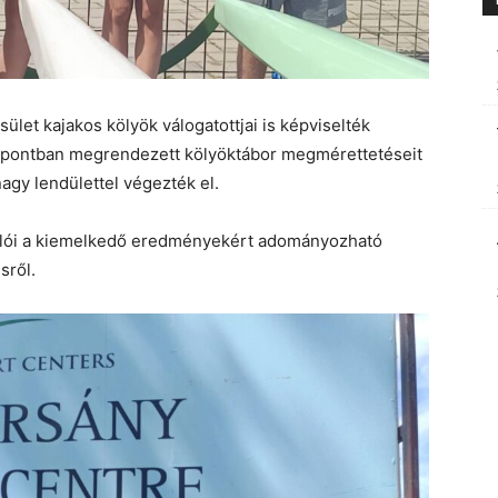
sület kajakos kölyök válogatottjai is képviselték
özpontban megrendezett kölyöktábor megmérettetéseit
nagy lendülettel végezték el.
rtolói a kiemelkedő eredményekért adományozható
sről.