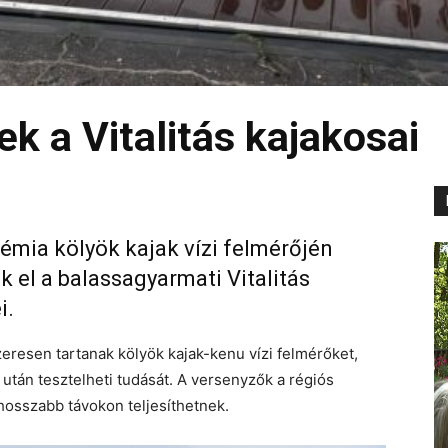
k a Vitalitás kajakosai
émia kölyök kajak vízi felmérőjén
el a balassagyarmati Vitalitás
i.
resen tartanak kölyök kajak-kenu vízi felmérőket,
s után tesztelheti tudását. A versenyzők a régiós
sszabb távokon teljesíthetnek.