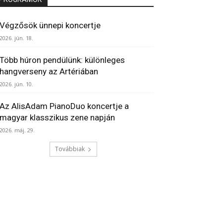
Végzősök ünnepi koncertje
2026. jún. 18.
Több húron pendülünk: különleges
hangverseny az Artériában
2026. jún. 10.
Az AlisAdam PianoDuo koncertje a
magyar klasszikus zene napján
2026. máj. 29.
Továbbiak