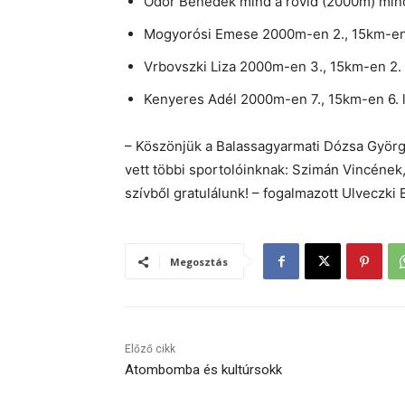
Ódor Benedek mind a rövid (2000m) mind
Mogyorósi Emese 2000m-en 2., 15km-en 1
Vrbovszki Liza 2000m-en 3., 15km-en 2. l
Kenyeres Adél 2000m-en 7., 15km-en 6. l
– Köszönjük a Balassagyarmati Dózsa Györg
vett többi sportolóinknak: Szimán Vincéne
szívből gratulálunk! – fogalmazott Ulveczki 
Megosztás
Előző cikk
Atombomba és kultúrsokk