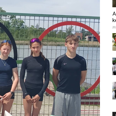
A
k
20