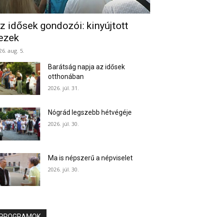
z idősek gondozói: kinyújtott
ezek
26. aug. 5.
Barátság napja az idősek
otthonában
2026. júl. 31.
Nógrád legszebb hétvégéje
2026. júl. 30.
Ma is népszerű a népviselet
2026. júl. 30.
PROGRAMOK