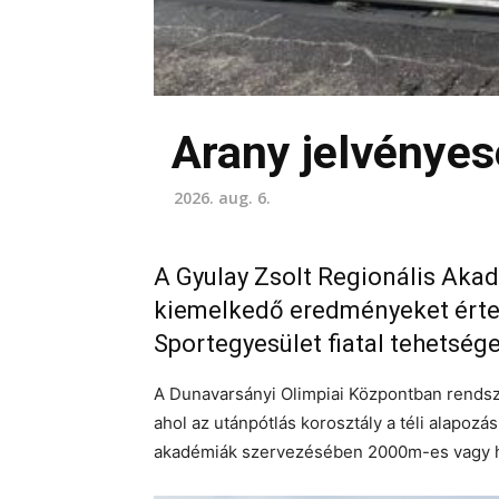
Arany jelvényese
2026. aug. 6.
A Gyulay Zsolt Regionális Akad
kiemelkedő eredményeket értek 
Sportegyesület fiatal tehetsége
A Dunavarsányi Olimpiai Központban rendsze
ahol az utánpótlás korosztály a téli alapozá
akadémiák szervezésében 2000m-es vagy ho