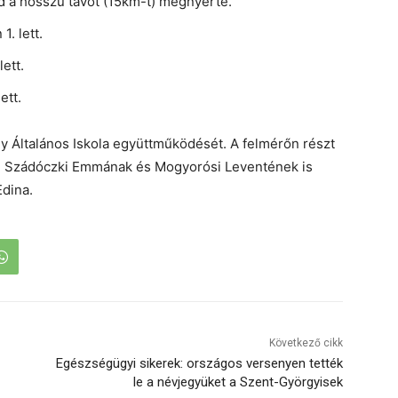
 a hosszú távot (15km-t) megnyerte.
. lett.
ett.
ett.
y Általános Iskola együttműködését. A felmérőn részt
k, Szádóczki Emmának és Mogyorósi Leventének is
Edina.
Következő cikk
Egészségügyi sikerek: országos versenyen tették
le a névjegyüket a Szent-Györgyisek