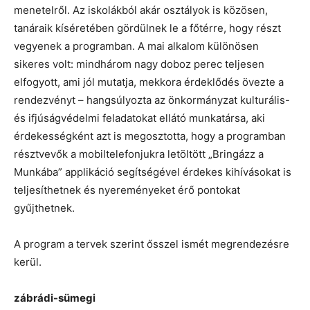
menetelről. Az iskolákból akár osztályok is közösen,
tanáraik kíséretében gördülnek le a főtérre, hogy részt
vegyenek a programban. A mai alkalom különösen
sikeres volt: mindhárom nagy doboz perec teljesen
elfogyott, ami jól mutatja, mekkora érdeklődés övezte a
rendezvényt – hangsúlyozta az önkormányzat kulturális-
és ifjúságvédelmi feladatokat ellátó munkatársa, aki
érdekességként azt is megosztotta, hogy a programban
résztvevők a mobiltelefonjukra letöltött „Bringázz a
Munkába” applikáció segítségével érdekes kihívásokat is
teljesíthetnek és nyereményeket érő pontokat
gyűjthetnek.
A program a tervek szerint ősszel ismét megrendezésre
kerül.
zábrádi-sümegi