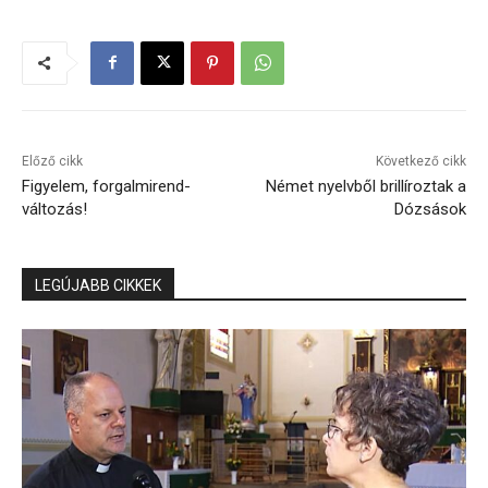
Előző cikk
Következő cikk
Figyelem, forgalmirend-
Német nyelvből brillíroztak a
változás!
Dózsások
LEGÚJABB CIKKEK