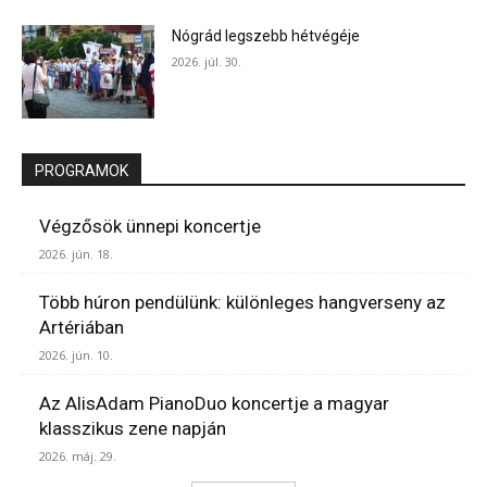
Nógrád legszebb hétvégéje
2026. júl. 30.
PROGRAMOK
Végzősök ünnepi koncertje
2026. jún. 18.
Több húron pendülünk: különleges hangverseny az
Artériában
2026. jún. 10.
Az AlisAdam PianoDuo koncertje a magyar
klasszikus zene napján
2026. máj. 29.