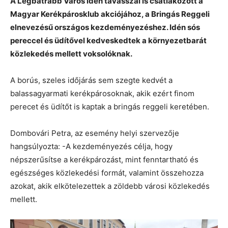
A Legbátrabb Város idén tavasszal is csatlakozott a
Magyar Kerékpárosklub akciójához, a Bringás Reggeli
elnevezésű országos kezdeményezéshez. Idén sós
pereccel és üdítővel kedveskedtek a környezetbarát
közlekedés mellett voksolóknak.
A borús, szeles időjárás sem szegte kedvét a
balassagyarmati kerékpárosoknak, akik ezért finom
perecet és üdítőt is kaptak a bringás reggeli keretében.
Dombovári Petra, az esemény helyi szervezője
hangsúlyozta: -A kezdeményezés célja, hogy
népszerűsítse a kerékpározást, mint fenntartható és
egészséges közlekedési formát, valamint összehozza
azokat, akik elkötelezettek a zöldebb városi közlekedés
mellett.