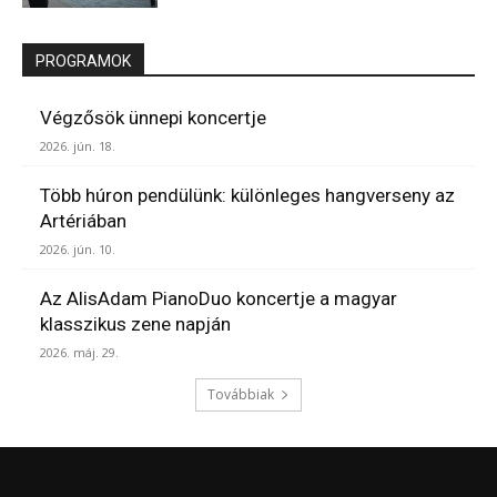
PROGRAMOK
Végzősök ünnepi koncertje
2026. jún. 18.
Több húron pendülünk: különleges hangverseny az
Artériában
2026. jún. 10.
Az AlisAdam PianoDuo koncertje a magyar
klasszikus zene napján
2026. máj. 29.
Továbbiak