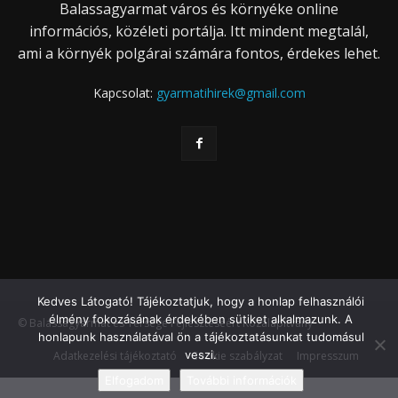
Balassagyarmat város és környéke online
információs, közéleti portálja. Itt mindent megtalál,
ami a környék polgárai számára fontos, érdekes lehet.
Kapcsolat:
gyarmatihirek@gmail.com
Kedves Látogató! Tájékoztatjuk, hogy a honlap felhasználói
élmény fokozásának érdekében sütiket alkalmazunk. A
© Balassagyarmat és Térsége Fejlesztéséért Közalapítvány
honlapunk használatával ön a tájékoztatásunkat tudomásul
veszi.
Adatkezelési tájékoztató
Cookie szabályzat
Impresszum
Elfogadom
További információk