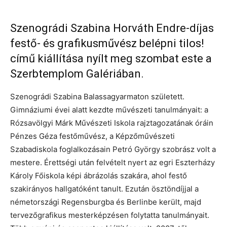
Szenográdi Szabina Horváth Endre-díjas
festő- és grafikusművész belépni tilos!
című kiállítása nyílt meg szombat este a
Szerbtemplom Galériában.
Szenográdi Szabina Balassagyarmaton született.
Gimnáziumi évei alatt kezdte művészeti tanulmányait: a
Rózsavölgyi Márk Művészeti Iskola rajztagozatának óráin
Pénzes Géza festőművész, a Képzőművészeti
Szabadiskola foglalkozásain Petró György szobrász volt a
mestere. Érettségi után felvételt nyert az egri Eszterházy
Károly Főiskola képi ábrázolás szakára, ahol festő
szakirányos hallgatóként tanult. Ezután ösztöndíjjal a
németországi Regensburgba és Berlinbe került, majd
tervezőgrafikus mesterképzésen folytatta tanulmányait.