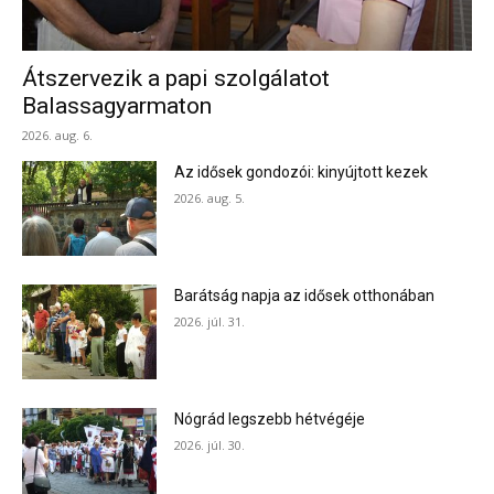
Átszervezik a papi szolgálatot
Balassagyarmaton
2026. aug. 6.
Az idősek gondozói: kinyújtott kezek
2026. aug. 5.
Barátság napja az idősek otthonában
2026. júl. 31.
Nógrád legszebb hétvégéje
2026. júl. 30.