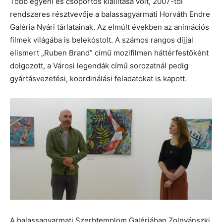
Több egyéni és csoportos kiállítása volt, 2007-től
rendszeres résztvevője a balassagyarmati Horváth Endre
Galéria Nyári tárlatainak. Az elmúlt években az animációs
filmek világába is belekóstolt. A számos rangos díjjal
elismert „Ruben Brand” című mozifilmen háttérfestőként
dolgozott, a Városi legendák című sorozatnál pedig
gyártásvezetési, koordinálási feladatokat is kapott.
A balassagyarmati Szerbtemplom Galériában Zolnyánszki