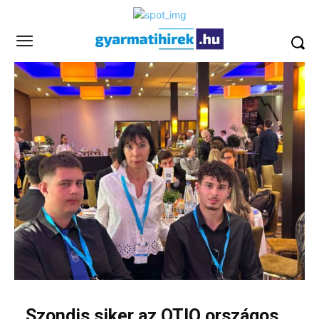
Szondis siker az OTIO országos