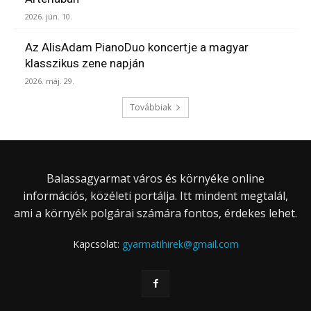
2026. jún. 10.
Az AlisAdam PianoDuo koncertje a magyar
klasszikus zene napján
2026. máj. 29.
Továbbiak
Balassagyarmat város és környéke online
információs, közéleti portálja. Itt mindent megtalál,
ami a környék polgárai számára fontos, érdekes lehet.
Kapcsolat:
gyarmatihirek@gmail.com