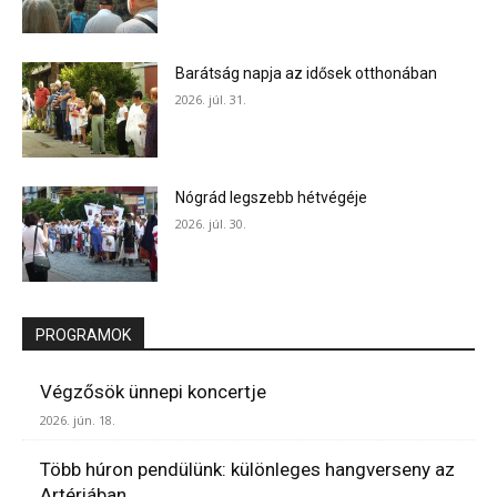
Barátság napja az idősek otthonában
2026. júl. 31.
Nógrád legszebb hétvégéje
2026. júl. 30.
PROGRAMOK
Végzősök ünnepi koncertje
2026. jún. 18.
Több húron pendülünk: különleges hangverseny az
Artériában