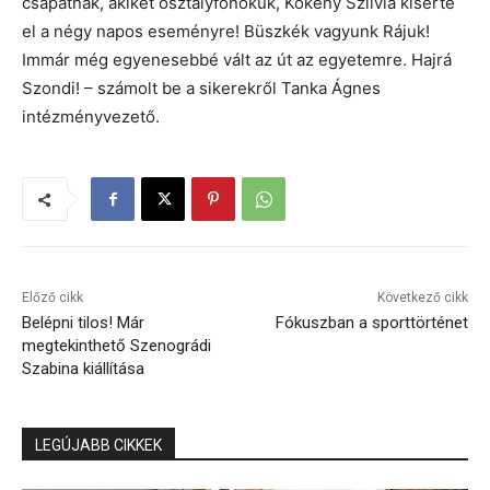
csapatnak, akiket osztályfőnökük, Kökény Szilvia kísérte
el a négy napos eseményre! Büszkék vagyunk Rájuk!
Immár még egyenesebbé vált az út az egyetemre. Hajrá
Szondi! – számolt be a sikerekről Tanka Ágnes
intézményvezető.
Előző cikk
Következő cikk
Belépni tilos! Már
Fókuszban a sporttörténet
megtekinthető Szenográdi
Szabina kiállítása
LEGÚJABB CIKKEK