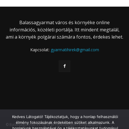
Balassagyarmat város és környéke online
információs, közéleti portálja. Itt mindent megtalál,
ami a környék polgárai számára fontos, érdekes lehet.
Kapcsolat:
gyarmatihirek@gmail.com
Kedves Látogató! Tájékoztatjuk, hogy a honlap felhasználói
élmény fokozásának érdekében sütiket alkalmazunk. A
© Balassagyarmat és Térsége Fejlesztéséért Közalapítvány
honlapunk használatával ön a tájékoztatásunkat tudomásul