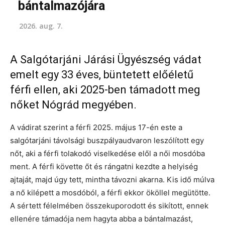
bántalmazójára
2026. aug. 7.
A Salgótarjáni Járási Ügyészség vádat
emelt egy 33 éves, büntetett előéletű
férfi ellen, aki 2025-ben támadott meg
nőket Nógrád megyében.
A vádirat szerint a férfi 2025. május 17-én este a
salgótarjáni távolsági buszpályaudvaron leszólított egy
nőt, aki a férfi tolakodó viselkedése elől a női mosdóba
ment. A férfi követte őt és rángatni kezdte a helyiség
ajtaját, majd úgy tett, mintha távozni akarna. Kis idő múlva
a nő kilépett a mosdóból, a férfi ekkor ököllel megütötte.
A sértett félelmében összekuporodott és sikított, ennek
ellenére támadója nem hagyta abba a bántalmazást,