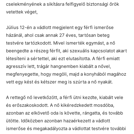
cselekményének a sikításra felfigyelő biztonsági őrök
vetettek véget,
Július 12-én a vádlott megjelent egy férfi ismerőse
házánál, ahol csak annak 27 éves, tartósan beteg
testvére tartózkodott. Mivel ismerték egymást, a nő
beengedte a részeg férfit, aki szexuális kapcsolatot akart
létesíteni a sértettel, aki ezt elutasította. A férfi emiatt
agresszív lett, trágár hangnemben kiabált a nővel,
megfenyegette, hogy megöli, majd a konyhából magához
vett egy kést és kétszer meg is szúrta a nő nyakát.
A rettegő nő levetkőzött, a férfi ütni kezdte, kiabált vele
és erőszakoskodott. A nő kikéredzkedett mosdóba,
azonban az elkövető oda is követte, rángatta, és tovább
ütötte. Időközben azonban hazaérkezett a vádlott
ismerőse és megakadályozta a vádlottat testvére további