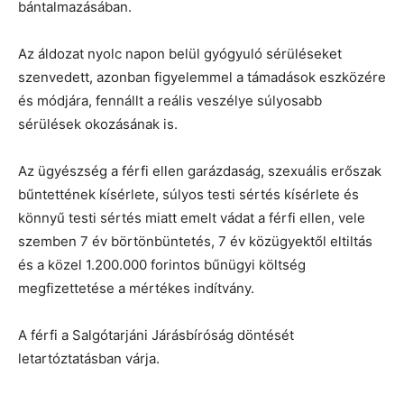
bántalmazásában.
Az áldozat nyolc napon belül gyógyuló sérüléseket
szenvedett, azonban figyelemmel a támadások eszközére
és módjára, fennállt a reális veszélye súlyosabb
sérülések okozásának is.
Az ügyészség a férfi ellen garázdaság, szexuális erőszak
bűntettének kísérlete, súlyos testi sértés kísérlete és
könnyű testi sértés miatt emelt vádat a férfi ellen, vele
szemben 7 év börtönbüntetés, 7 év közügyektől eltiltás
és a közel 1.200.000 forintos bűnügyi költség
megfizettetése a mértékes indítvány.
A férfi a Salgótarjáni Járásbíróság döntését
letartóztatásban várja.