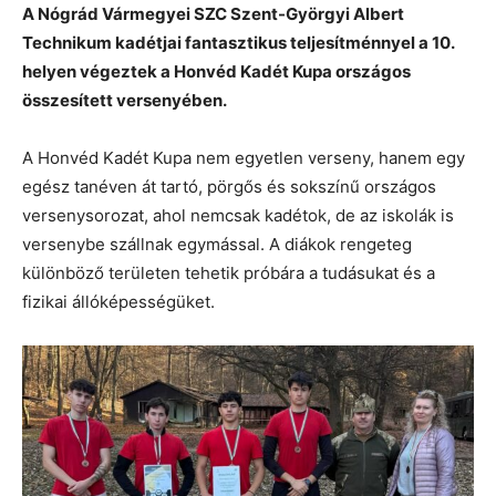
A Nógrád Vármegyei SZC Szent-Györgyi Albert
Technikum kadétjai fantasztikus teljesítménnyel a 10.
helyen végeztek a Honvéd Kadét Kupa országos
összesített versenyében.
A Honvéd Kadét Kupa nem egyetlen verseny, hanem egy
egész tanéven át tartó, pörgős és sokszínű országos
versenysorozat, ahol nemcsak kadétok, de az iskolák is
versenybe szállnak egymással. A diákok rengeteg
különböző területen tehetik próbára a tudásukat és a
fizikai állóképességüket.