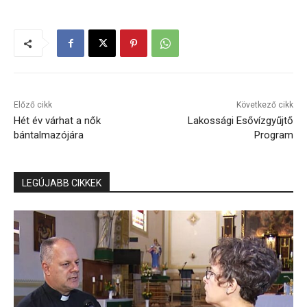
Előző cikk
Következő cikk
Hét év várhat a nők
Lakossági Esővízgyűjtő
bántalmazójára
Program
LEGÚJABB CIKKEK