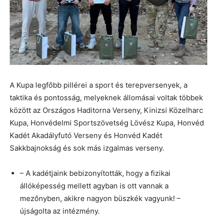
A Kupa legfőbb pillérei a sport és terepversenyek, a
taktika és pontosság, melyeknek állomásai voltak többek
között az Országos Haditorna Verseny, Kinizsi Közelharc
Kupa, Honvédelmi Sportszövetség Lövész Kupa, Honvéd
Kadét Akadályfutó Verseny és Honvéd Kadét
Sakkbajnokság és sok más izgalmas verseny.
– A kadétjaink bebizonyították, hogy a fizikai
állóképesség mellett agyban is ott vannak a
mezőnyben, akikre nagyon büszkék vagyunk! –
újságolta az intézmény.