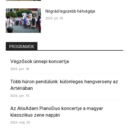
Nógrád legszebb hétvégéje
2026. júl. 30.
PROGRAMOK
Végzősök ünnepi koncertje
2026. jún. 18.
Több húron pendülünk: különleges hangverseny az
Artériában
2026. jún. 10.
Az AlisAdam PianoDuo koncertje a magyar
klasszikus zene napján
2026. máj. 29.