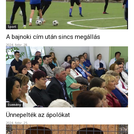
Sport
A bajnoki cím után sincs megállás
2024. febr. 28.
Esemény
Ünnepelték az ápolókat
2024. febr. 25.