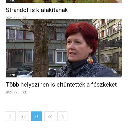
Hírek
Strandot is kialakítanak
2024. febr. 23.
Hírek
Több helyszínen is eltűntették a fészkeket
2024. febr. 23.
20
21
22