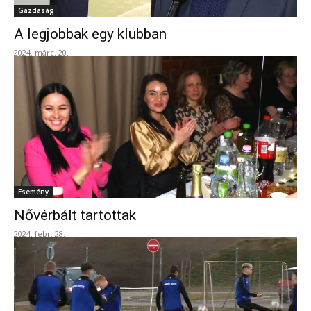
Gazdaság
A legjobbak egy klubban
2024. márc. 20.
Esemény
Nővérbált tartottak
2024. febr. 28.