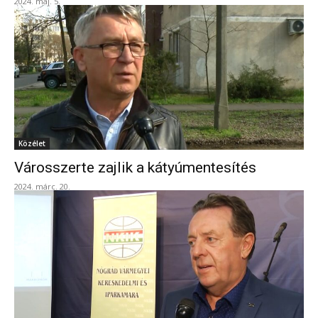
2024. máj. 5.
Közélet
Városszerte zajlik a kátyúmentesítés
2024. márc. 20.