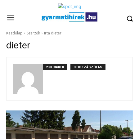
Kezdőlap
Szerzők
Írta dieter
dieter
230 CIKKEK
0 HOZZÁSZÓLÁS