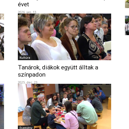
évet
2026. jan. 13.
Kultúra
Tanárok, diákok együtt álltak a
színpadon
2025. dec. 23.
Esemény