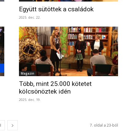
Együtt sütöttek a családok
2025. dec. 22.
Magazin
Több, mint 25.000 kötetet
kölcsönöztek idén
2025. dec. 19.
3
7. oldal a 23-ból