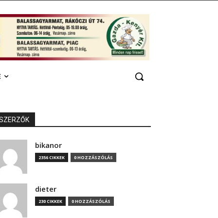
E
SZERZŐK
bikanor
2356 CIKKEK
0 HOZZÁSZÓLÁS
dieter
230 CIKKEK
0 HOZZÁSZÓLÁS