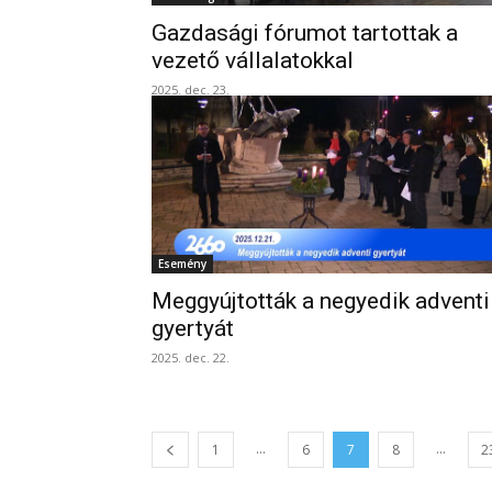
Gazdasági fórumot tartottak a
vezető vállalatokkal
2025. dec. 23.
Esemény
Meggyújtották a negyedik adventi
gyertyát
2025. dec. 22.
...
...
1
6
7
8
2