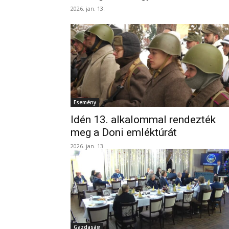
2026. jan. 13.
Esemény
Idén 13. alkalommal rendezték
meg a Doni emléktúrát
2026. jan. 13.
Gazdaság