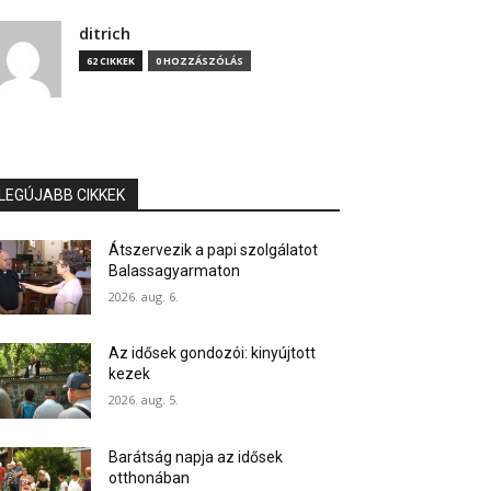
ditrich
62 CIKKEK
0 HOZZÁSZÓLÁS
LEGÚJABB CIKKEK
Átszervezik a papi szolgálatot
Balassagyarmaton
2026. aug. 6.
Az idősek gondozói: kinyújtott
kezek
2026. aug. 5.
Barátság napja az idősek
otthonában