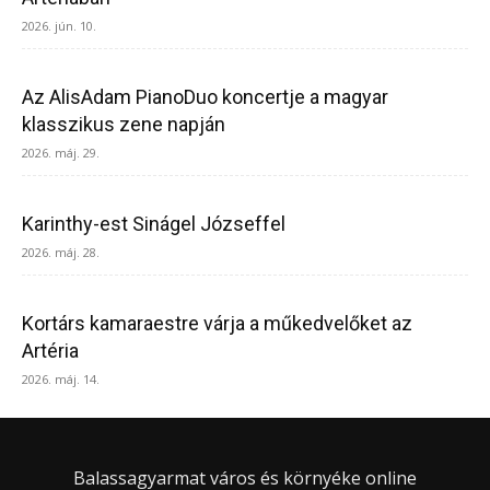
2026. jún. 10.
Az AlisAdam PianoDuo koncertje a magyar
klasszikus zene napján
2026. máj. 29.
Karinthy-est Sinágel Józseffel
2026. máj. 28.
Kortárs kamaraestre várja a műkedvelőket az
Artéria
2026. máj. 14.
Balassagyarmat város és környéke online