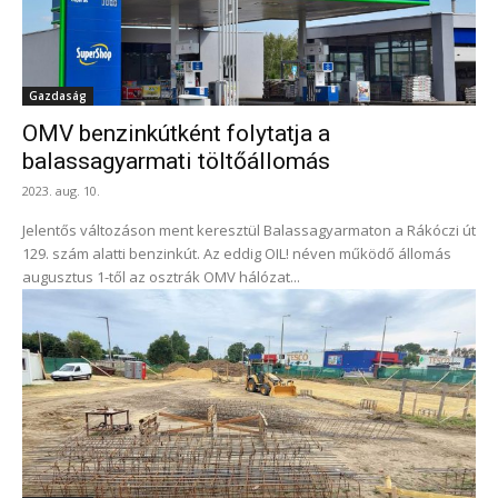
Gazdaság
OMV benzinkútként folytatja a
balassagyarmati töltőállomás
2023. aug. 10.
Jelentős változáson ment keresztül Balassagyarmaton a Rákóczi út
129. szám alatti benzinkút. Az eddig OIL! néven működő állomás
augusztus 1-től az osztrák OMV hálózat...