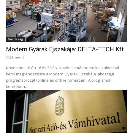
Gazdaság
Modern Gyárak Éjszakája: DELTA-TECH Kft.
2023. nov. 3.
November 10-én 16 és 22 óra között immár hetedik alkalommal
kerül megrendezésre a Modern Gyárak Éjszakája lakossági
programsorozat (online és offline formában). A programok
keretében...