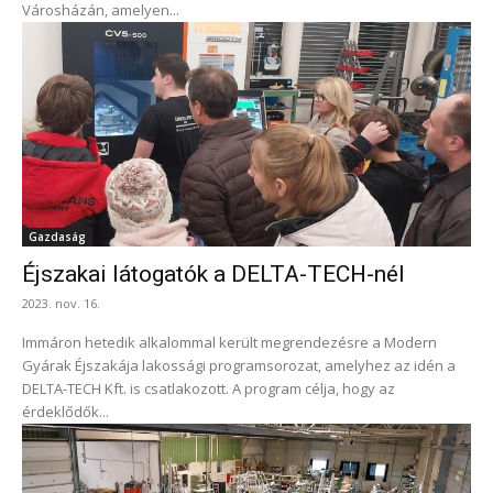
Városházán, amelyen...
Gazdaság
Éjszakai látogatók a DELTA-TECH-nél
2023. nov. 16.
Immáron hetedik alkalommal került megrendezésre a Modern
Gyárak Éjszakája lakossági programsorozat, amelyhez az idén a
DELTA-TECH Kft. is csatlakozott. A program célja, hogy az
érdeklődők...