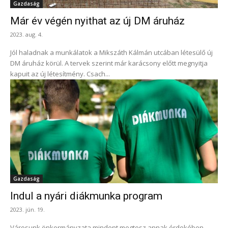
Gazdaság
Már év végén nyithat az új DM áruház
2023. aug. 4.
Jól haladnak a munkálatok a Mikszáth Kálmán utcában létesülő új
DM áruház körül. A tervek szerint már karácsony előtt megnyitja
kapuit az új létesítmény. Csach...
Gazdaság
Indul a nyári diákmunka program
2023. jún. 19.
Városunk önkormányzata mindent megtesz annak érdekében,