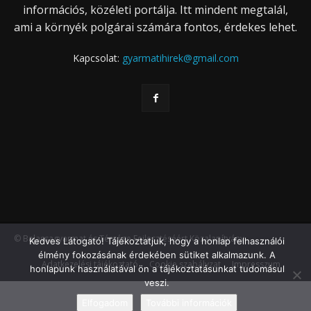
információs, közéleti portálja. Itt mindent megtalál,
ami a környék polgárai számára fontos, érdekes lehet.
Kapcsolat:
gyarmatihirek@gmail.com
© Balassagyarmat és Térsége Fejlesztéséért Közalapítvány
Kedves Látogató! Tájékoztatjuk, hogy a honlap felhasználói
élmény fokozásának érdekében sütiket alkalmazunk. A
Adatkezelési tájékoztató
Cookie szabályzat
Impresszum
honlapunk használatával ön a tájékoztatásunkat tudomásul
veszi.
Elfogadom
További információk