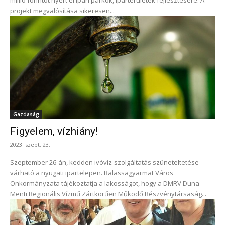
millió forintot nyert el ipari parkok, iparterületek fejlesztésére. A
projekt megvalósítása sikeresen...
Gazdaság
Figyelem, vízhiány!
2023. szept. 23.
Szeptember 26-án, kedden ivóvíz-szolgáltatás szüneteltetése
várható a nyugati ipartelepen. Balassagyarmat Város
Önkormányzata tájékoztatja a lakosságot, hogy a DMRV Duna
Menti Regionális Vízmű Zártkörűen Működő Részvénytársaság...