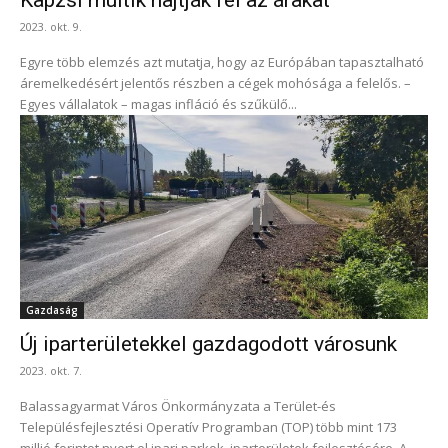
Kapzsi multik hajtják fel az árakat
2023. okt. 9.
Egyre több elemzés azt mutatja, hogy az Európában tapasztalható
áremelkedésért jelentős részben a cégek mohósága a felelős. –
Egyes vállalatok – magas infláció és szűkülő...
Gazdaság
Új iparterületekkel gazdagodott városunk
2023. okt. 7.
Balassagyarmat Város Önkormányzata a Terület-és
Településfejlesztési Operatív Programban (TOP) több mint 173