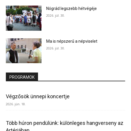
Nógrád legszebb hétvégéje
2026. júl. 30.
Ma is népszerű a népviselet
2026. júl. 30.
PROGRAMOK
Végzősök ünnepi koncertje
2026. jún. 18.
Több húron pendülünk: különleges hangverseny az
Artériában