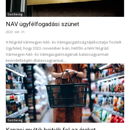
Gazdaság
NAV ügyfélfogadási szünet
2023. okt. 31.
A Nógrád Vármegyei Adó- és Vámigazgatóság tájékoztatja Tisztelt
Ügyfeleit, hogy 2023. november 6-án, hétfőn a NAV Nógrád
Vármegyei Adó- és Vámigazgatóságának balassagyarmati
kirendeltségén (Balassagyarmat,...
Gazdaság