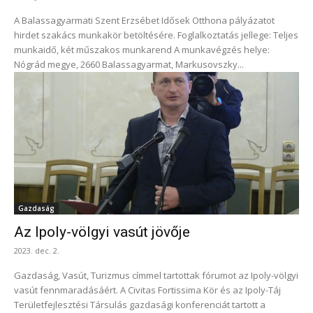
A Balassagyarmati Szent Erzsébet Idősek Otthona pályázatot
hirdet szakács munkakör betöltésére. Foglalkoztatás jellege: Teljes
munkaidő, két műszakos munkarend A munkavégzés helye:
Nógrád megye, 2660 Balassagyarmat, Markusovszky...
Gazdaság
Az Ipoly-völgyi vasút jövője
2023. dec. 2.
Gazdaság, Vasút, Turizmus címmel tartottak fórumot az Ipoly-völgyi
vasút fennmaradásáért. A Civitas Fortissima Kör és az Ipoly-Táj
Területfejlesztési Társulás gazdasági konferenciát tartott a