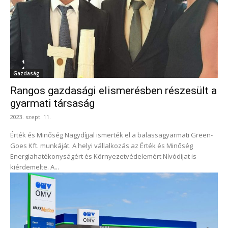
Gazdaság
Rangos gazdasági elismerésben részesült a
gyarmati társaság
2023. szept. 11.
Érték és Minőség Nagydíjjal ismerték el a balassagyarmati Green-
Goes Kft. munkáját. A helyi vállalkozás az Érték és Minőség
Energiahatékonyságért és Környezetvédelemért Nívódíjat is
kiérdemelte. A...