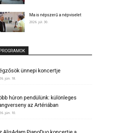
Ma is népszerű a népviselet
2026. júl. 30.
PROGRAMOK
égzősök ünnepi koncertje
26. jún. 18.
öbb húron pendülünk: különleges
angverseny az Artériában
26. jún. 10.
z AlisAdam PianoDuo koncertje a