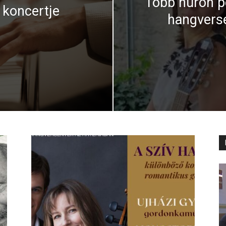
Több húron p
 koncertje
hangverse