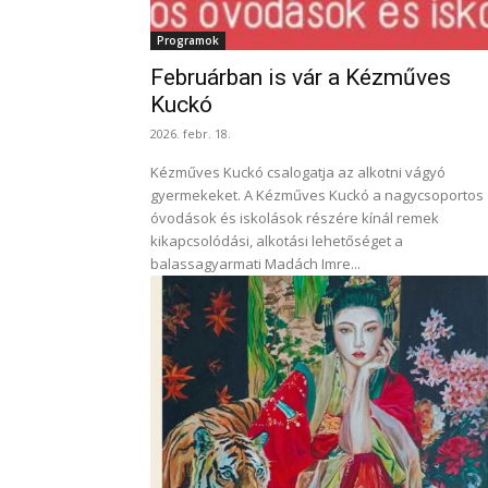
Programok
Februárban is vár a Kézműves
Kuckó
2026. febr. 18.
Kézműves Kuckó csalogatja az alkotni vágyó
gyermekeket. A Kézműves Kuckó a nagycsoportos
óvodások és iskolások részére kínál remek
kikapcsolódási, alkotási lehetőséget a
balassagyarmati Madách Imre...