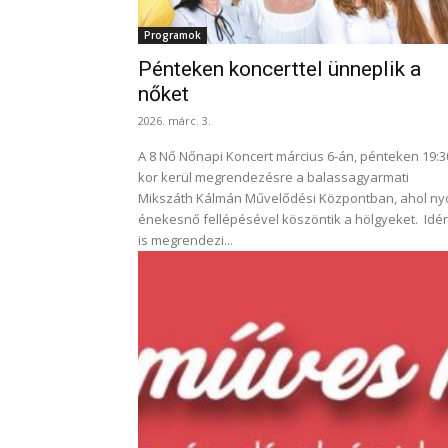
Programok
Pénteken koncerttel ünneplik a
nőket
2026. márc. 3.
A 8 Nő Nőnapi Koncert március 6-án, pénteken 19:3
kor kerül megrendezésre a balassagyarmati
Mikszáth Kálmán Művelődési Központban, ahol ny
énekesnő fellépésével köszöntik a hölgyeket. Idén
is megrendezi...