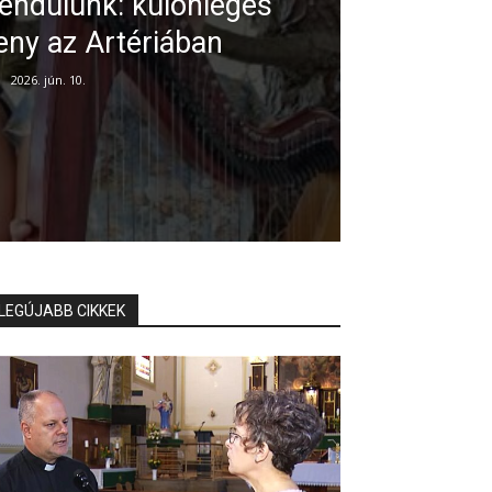
endülünk: különleges
ny az Artériában
2026. jún. 10.
LEGÚJABB CIKKEK