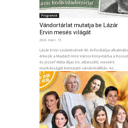
Programok
Vándortárlat mutatja be Lázár
Ervin mesés világát
2026. márc. 13.
Lázár Ervin születésének 90. évfordulója alkalmáb
érkezik a Madách Imre Városi Könyvtárba a Kossut
és József Attila-díjas író, elbeszélő, meseíró
munkásságát bemutató vándorkiállítás. Az...