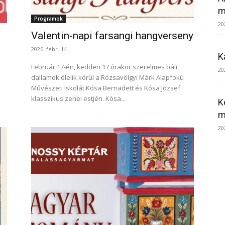
m
Programok
20
Valentin-napi farsangi hangverseny
2026. febr. 14.
K
Február 17-én, kedden 17 órakor szerelmes báli
20
dallamok ölelik körül a Rózsavölgyi Márk Alapfokú
Művészeti Iskolát Kósa Bernadett és Kósa József
klasszikus zenei estjén. Kósa...
K
m
20