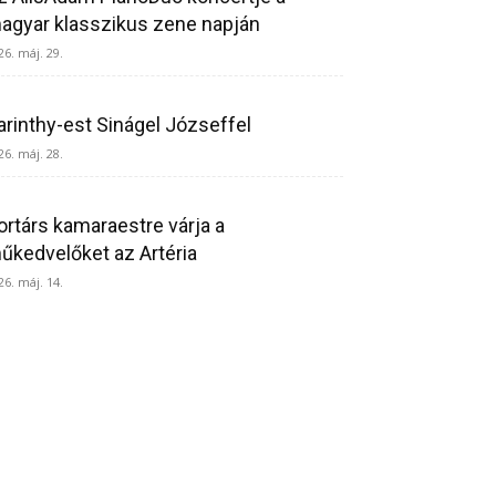
agyar klasszikus zene napján
26. máj. 29.
arinthy-est Sinágel Józseffel
26. máj. 28.
ortárs kamaraestre várja a
űkedvelőket az Artéria
26. máj. 14.