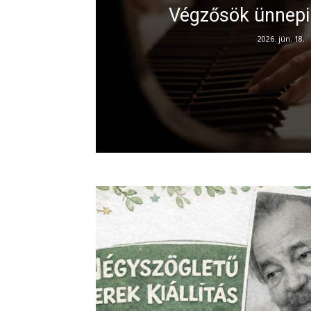
Végzősök ünnepi
2026. jún. 18.