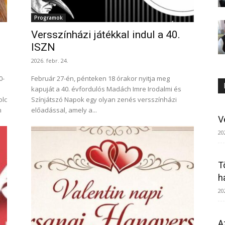
Programok
Versszínházi játékkal indul a 40.
ISZN
2026. febr. 24.
0-
Február 27-én, pénteken 18 órakor nyitja meg
kapuját a 40. évfordulós Madách Imre Irodalmi és
olc
Színjátszó Napok egy olyan zenés versszínházi
előadással, amely a...
V
20
T
h
20
A