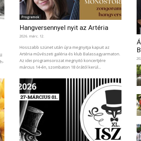
Programok
Hangversennyel nyit az Artéria
2026. márc. 12.
Á
Hosszabb szünet után újra megnyitja kapuit az
B
Artéria művészeti galéria és klub Balassagyarmaton.
ól
20
Az idei programsorozat megnyitó koncertjére
h-
március 14-én, szombaton 18 órától kerül...