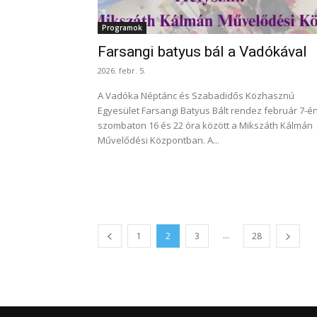
Programok
Farsangi batyus bál a Vadókával
2026. febr. 5.
A Vadóka Néptánc és Szabadidős Közhasznú
Egyesület Farsangi Batyus Bált rendez február 7-én
szombaton 16 és 22 óra között a Mikszáth Kálmán
Művelődési Központban. A...
...
1
2
3
28