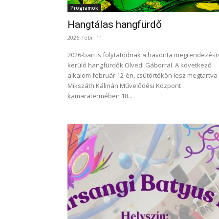
Programok
Hangtálas hangfürdő
2026. febr. 11.
2026-ban is folytatódnak a havonta megrendezésr
kerülő hangfürdők Ölvedi Gáborral. A következő
alkalom február 12-én, csütörtökön lesz megtartva
Mikszáth Kálmán Művelődési Központ
kamaratermében 18...