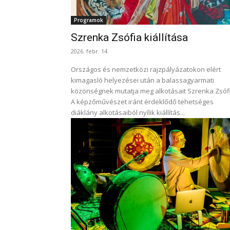
Programok
Szrenka Zsófia kiállítása
2026. febr. 14.
Országos és nemzetközi rajzpályázatokon elért
kimagasló helyezései után a balassagyarmati
közönségnek mutatja meg alkotásait Szrenka Zsóf
A képzőművészet iránt érdeklődő tehetséges
diáklány alkotásaiból nyílik kiállítás...