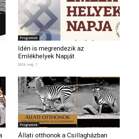
Programok
Idén is megrendezik az
Emlékhelyek Napját
2026. máj. 7.
Programok
a
Állati otthonok a Csillagházban