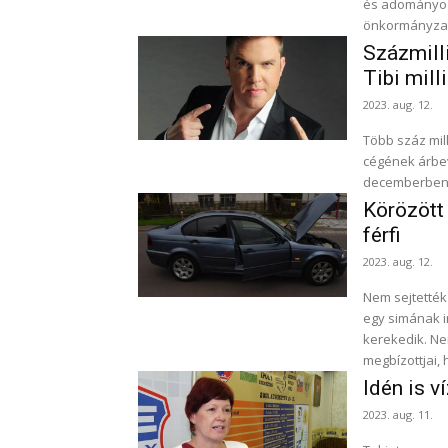
és adományozásának rendjé
önkormányzati
Százmill
Tibi mill
2023. aug. 12.
Több száz mill
cégének árbevé
decemberben zá
Körözött 
férfi
2023. aug. 12.
Nem sejtették
egy simának i
kerekedik. Nem sejtették a Salgótarjáni Rendőrkapitányság körzeti
megbízottjai, h
Idén is v
2023. aug. 11.