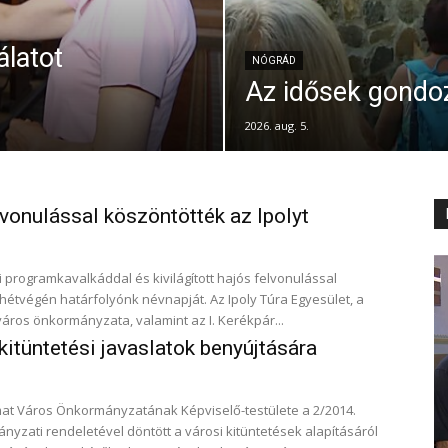
álatot
NÓGRÁD
Az idősek gondoz
2026. aug. 5.
vonulással köszöntötték az Ipolyt
i programkavalkáddal és kivilágított hajós felvonulással
n határfolyónk névnapját. Az Ipoly Túra Egyesület, a
város önkormányzata, valamint az I. Kerékpár...
kitüntetési javaslatok benyújtására
at Város Önkormányzatának Képviselő-testülete a 2/2014.
mányzati rendeletével döntött a városi kitüntetések alapításáról