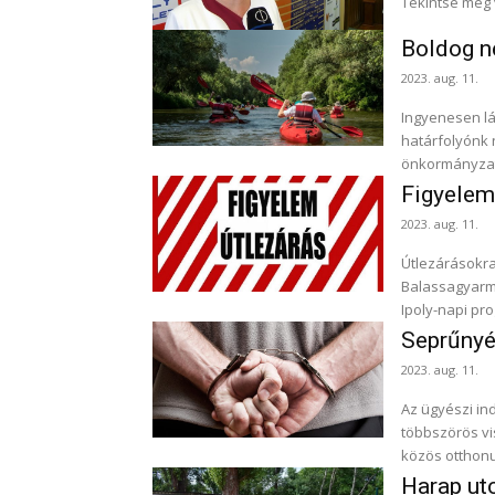
Tekintse meg 
Boldog né
2023. aug. 11.
Ingyenesen lá
határfolyónk névnapjára. Az Ipoly Túr
önkormányzata
Figyelem,
2023. aug. 11.
Útlezárásokra
Balassagyarma
Ipoly-napi pro
Seprűnyél
2023. aug. 11.
Az ügyészi in
többszörös vi
Harap utc