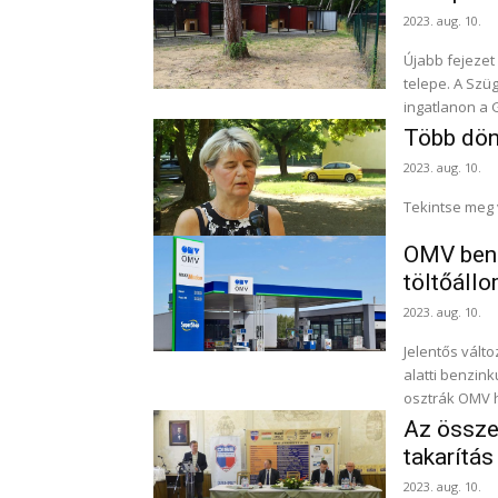
2023. aug. 10.
Újabb fejezet
telepe. A Szügyi úton a Városüzemeltetési Kft. új telephelye melletti
ingatlanon a 
Több dönt
2023. aug. 10.
Tekintse meg 
OMV benz
töltőáll
2023. aug. 10.
Jelentős vált
alatti benzin
osztrák OMV h
Az összet
takarítás
2023. aug. 10.