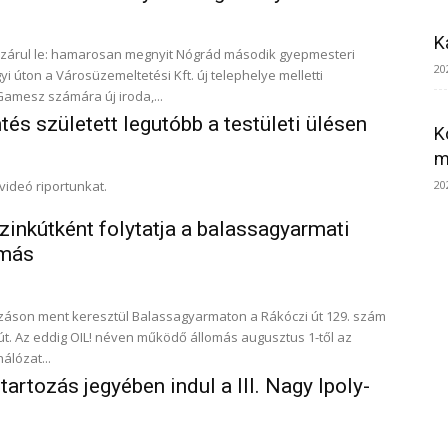
K
 zárul le: hamarosan megnyit Nógrád második gyepmesteri
20
Gamesz számára új iroda,...
és született legutóbb a testületi ülésen
K
m
videó riportunkat.
20
inkútként folytatja a balassagyarmati
omás
ozáson ment keresztül Balassagyarmaton a Rákóczi út 129. szám
kút. Az eddig OIL! néven működő állomás augusztus 1-től az
álózat...
artozás jegyében indul a III. Nagy Ipoly-