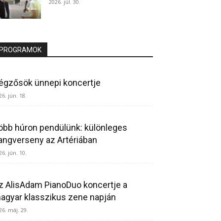
2026. júl. 30.
PROGRAMOK
égzősök ünnepi koncertje
26. jún. 18.
öbb húron pendülünk: különleges
angverseny az Artériában
26. jún. 10.
z AlisAdam PianoDuo koncertje a
agyar klasszikus zene napján
26. máj. 29.