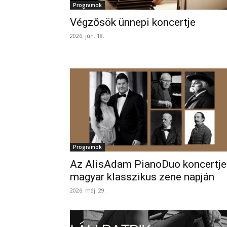
Programok
Végzősök ünnepi koncertje
2026. jún. 18.
Programok
Az AlisAdam PianoDuo koncertje
magyar klasszikus zene napján
2026. máj. 29.