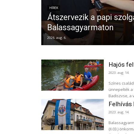
HÍREK
Átszervezik a papi szolg
Balassagyarmaton
2026. aug. 6.
Hajós fel
2023. aug. 14.
Színes család
ünnepelték a hétvégé
Badiszvse, a 
Felhívás 
2023. aug. 14.
Balassagyarm
(II.03.) önkor