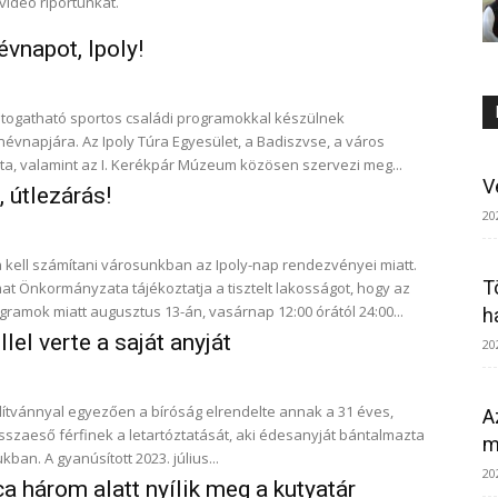
videó riportunkat.
vnapot, Ipoly!
togatható sportos családi programokkal készülnek
a Egyesület, a Badiszvse, a város
, valamint az I. Kerékpár Múzeum közösen szervezi meg...
V
 útlezárás!
20
 kell számítani városunkban az Ipoly-nap rendezvényei miatt.
T
t Önkormányzata tájékoztatja a tisztelt lakosságot, hogy az
gramok miatt augusztus 13-án, vasárnap 12:00 órától 24:00...
h
lel verte a saját anyját
20
dítvánnyal egyezően a bíróság elrendelte annak a 31 éves,
A
sszaeső férfinek a letartóztatását, aki édesanyját bántalmazta
m
közös otthonukban. A gyanúsított 2023. július...
20
a három alatt nyílik meg a kutyatár