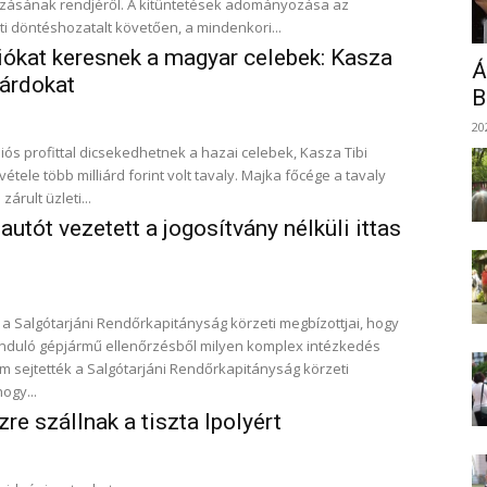
ről. A kitüntetések adományozása az
 döntéshozatalt követően, a mindenkori...
iókat keresnek a magyar celebek: Kasza
Á
iárdokat
B
20
iós profittal dicsekedhetnek a hazai celebek, Kasza Tibi
tele több milliárd forint volt tavaly. Majka főcége a tavaly
rult üzleti...
autót vezetett a jogosítvány nélküli ittas
 a Salgótarjáni Rendőrkapitányság körzeti megbízottjai, hogy
nduló gépjármű ellenőrzésből milyen komplex intézkedés
ogy...
ízre szállnak a tiszta Ipolyért