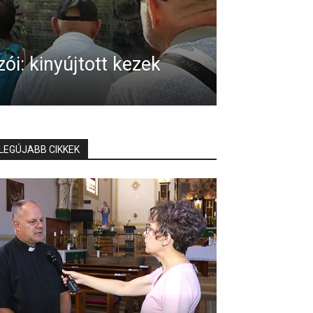
ói: kinyújtott kezek
LEGÚJABB CIKKEK