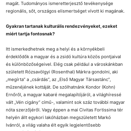
magát. Tudományos ismeretterjesztő tevékenysége
regionális, sőt, országos elismertséget vívott ki magának.
Gyakran tartanak kulturális rendezvényeket, ezeket
miért tartja fontosnak?
Itt ismerkedhetnek meg a helyi és a környékbeli
érdeklődők a magyar és a zsidó kultúra közös pontjaival
és különbözőségeivel. Elég csak például a városkánkban
született Rózsavölgyi (Rosenthal) Márkra gondolni, aki
„megírta” a „csárdás”, az „Első Magyar Társastánc”,
műzenéjének kottáját. De szólhatnánk Kondor (Kohn)
Ernőről, a magyar kabaré megalapítójáról, a világhíressé
vált „Vén cigány” című-, valamint sok száz további magyar
nóta szerzőjéről. Vagy éppen a mai Civitas Fortissima tér
helyén állt egykori lakóházban megszületett Markó
Ivánról, a világ valaha élt egyik legjelentősebb