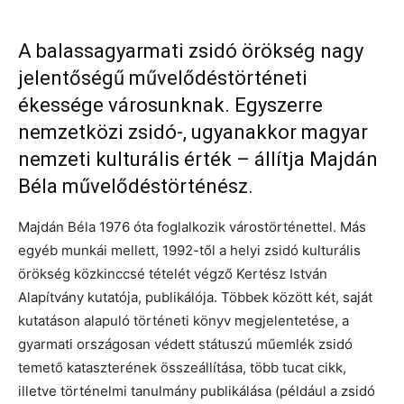
A balassagyarmati zsidó örökség nagy
jelentőségű művelődéstörténeti
ékessége városunknak. Egyszerre
nemzetközi zsidó-, ugyanakkor magyar
nemzeti kulturális érték – állítja Majdán
Béla művelődéstörténész.
Majdán Béla 1976 óta foglalkozik várostörténettel. Más
egyéb munkái mellett, 1992-től a helyi zsidó kulturális
örökség közkinccsé tételét végző Kertész István
Alapítvány kutatója, publikálója. Többek között két, saját
kutatáson alapuló történeti könyv megjelentetése, a
gyarmati országosan védett státuszú műemlék zsidó
temető kataszterének összeállítása, több tucat cikk,
illetve történelmi tanulmány publikálása (például a zsidó