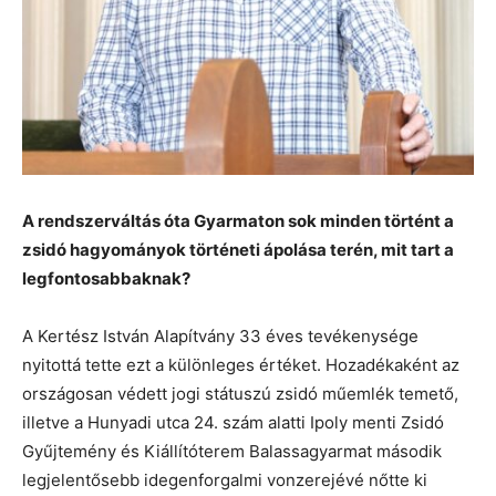
A rendszerváltás óta Gyarmaton sok minden történt a
zsidó hagyományok történeti ápolása terén, mit tart a
legfontosabbaknak?
A Kertész István Alapítvány 33 éves tevékenysége
nyitottá tette ezt a különleges értéket. Hozadékaként az
országosan védett jogi státuszú zsidó műemlék temető,
illetve a Hunyadi utca 24. szám alatti Ipoly menti Zsidó
Gyűjtemény és Kiállítóterem Balassagyarmat második
legjelentősebb idegenforgalmi vonzerejévé nőtte ki