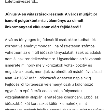
balettművészéről…
Június 9-én választások lesznek. A város múltját jól
ismerő polgárként mi a véleménye az elmúlt
önkormányzati ciklusban elért fejlődésről?
A város tényleges fejlődéséről csak akkor tudhatnék
korrekt véleményt mondani, ha részletesen számba
vehetném az elmúlt időszak tényadatait. Ezek az adatok
nem állnak rendelkezésemre. Ugyanakkor, arról vannak
ismereteim, hogy mely korszakok voltak pozitív és
negatív ciklusok, mondjuk az elmúlt bő másfél évszázad
alatt. Az 1867 utáni időszaktól egészen napjainkig.
Fejlődésről történészi véleményt csak a különböző
egymásra épülő érák adatainak, a folyamatok
vizsgálatainak alapján lehetséges kimondani. Ebből az
időszakból két korszakot külön kiemelnék, mint
olyanokat, melyek inkább negatívak voltak, mint pozitívak.