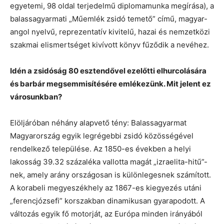
egyetemi, 98 oldal terjedelmű diplomamunka megírása), a
balassagyarmati „Műemlék zsidó temető” című, magyar-
angol nyelvű, reprezentatív kivitelű, hazai és nemzetközi
szakmai elismertséget kivívott könyv fűződik a nevéhez.
Idén a zsidóság 80 esztendővel ezelőtti elhurcolására
és barbár megsemmisítésére emlékezünk. Mit jelent ez
városunkban?
Elöljáróban néhány alapvető tény: Balassagyarmat
Magyarország egyik legrégebbi zsidó közösségével
rendelkező települése. Az 1850-es években a helyi
lakosság 39.32 százaléka vallotta magát „izraelita-hitű”-
nek, amely arány országosan is különlegesnek számított.
A korabeli megyeszékhely az 1867-es kiegyezés utáni
„ferencjózsefi” korszakban dinamikusan gyarapodott. A
változás egyik fő motorját, az Európa minden irányából