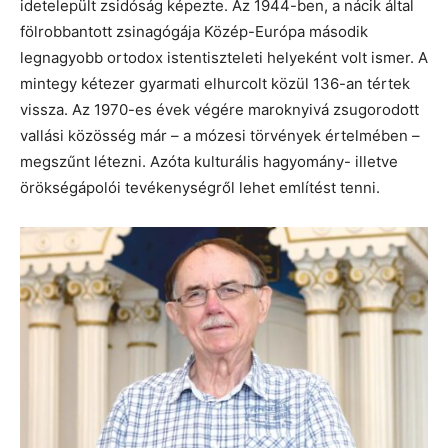
idetelepült zsidóság képezte. Az 1944-ben, a nácik által
fölrobbantott zsinagógája Közép-Európa második
legnagyobb ortodox istentiszteleti helyeként volt ismer. A
mintegy kétezer gyarmati elhurcolt közül 136-an tértek
vissza. Az 1970-es évek végére maroknyivá zsugorodott
vallási közösség már – a mózesi törvények értelmében –
megszűnt létezni. Azóta kulturális hagyomány- illetve
örökségápolói tevékenységről lehet említést tenni.