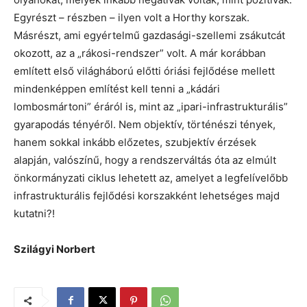
Egyrészt – részben – ilyen volt a Horthy korszak.
Másrészt, ami egyértelmű gazdasági-szellemi zsákutcát
okozott, az a „rákosi-rendszer” volt. A már korábban
említett első világháború előtti óriási fejlődése mellett
mindenképpen említést kell tenni a „kádári
lombosmártoni” éráról is, mint az „ipari-infrastrukturális”
gyarapodás tényéről. Nem objektív, történészi tények,
hanem sokkal inkább előzetes, szubjektív érzések
alapján, valószínű, hogy a rendszerváltás óta az elmúlt
önkormányzati ciklus lehetett az, amelyet a legfelívelőbb
infrastrukturális fejlődési korszakként lehetséges majd
kutatni?!
Szilágyi Norbert