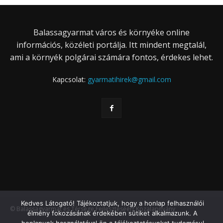
Balassagyarmat város és környéke online
információs, közéleti portálja. Itt mindent megtalál,
ami a környék polgárai számára fontos, érdekes lehet.
Kapcsolat:
gyarmatihirek@gmail.com
Kedves Látogató! Tájékoztatjuk, hogy a honlap felhasználói
© Balassagyarmat és Térsége Fejlesztéséért Közalapítvány
élmény fokozásának érdekében sütiket alkalmazunk. A