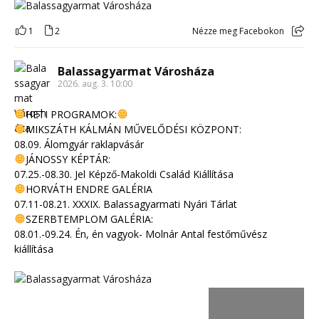
1
2
Nézze meg Facebokon
Balassagyarmat Városháza
2026. aug. 3. 10:00
HETI PROGRAMOK:
MIKSZÁTH KÁLMÁN MŰVELŐDÉSI KÖZPONT:
08.09. Álomgyár raklapvásár
JÁNOSSY KÉPTÁR:
07.25.-08.30. Jel Képző-Makoldi Család Kiállítása
HORVÁTH ENDRE GALÉRIA
07.11-08.21. XXXIX. Balassagyarmati Nyári Tárlat
SZERBTEMPLOM GALÉRIA:
08.01.-09.24. Én, én vagyok- Molnár Antal festőművész
kiállítása