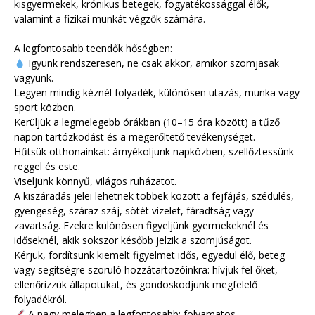
kisgyermekek, krónikus betegek, fogyatékossággal élők,
valamint a fizikai munkát végzők számára.
A legfontosabb teendők hőségben:
Igyunk rendszeresen, ne csak akkor, amikor szomjasak
vagyunk.
Legyen mindig kéznél folyadék, különösen utazás, munka vagy
sport közben.
Kerüljük a legmelegebb órákban (10–15 óra között) a tűző
napon tartózkodást és a megerőltető tevékenységet.
Hűtsük otthonainkat: árnyékoljunk napközben, szellőztessünk
reggel és este.
Viseljünk könnyű, világos ruházatot.
A kiszáradás jelei lehetnek többek között a fejfájás, szédülés,
gyengeség, száraz száj, sötét vizelet, fáradtság vagy
zavartság. Ezekre különösen figyeljünk gyermekeknél és
időseknél, akik sokszor később jelzik a szomjúságot.
Kérjük, fordítsunk kiemelt figyelmet idős, egyedül élő, beteg
vagy segítségre szoruló hozzátartozóinkra: hívjuk fel őket,
ellenőrizzük állapotukat, és gondoskodjunk megfelelő
folyadékról.
A nagy melegben a legfontosabb: folyamatos