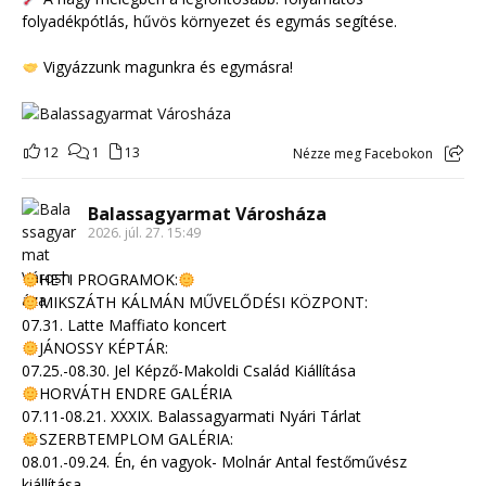
folyadékpótlás, hűvös környezet és egymás segítése.
Vigyázzunk magunkra és egymásra!
12
1
13
Nézze meg Facebokon
Balassagyarmat Városháza
2026. júl. 27. 15:49
HETI PROGRAMOK:
MIKSZÁTH KÁLMÁN MŰVELŐDÉSI KÖZPONT:
07.31. Latte Maffiato koncert
JÁNOSSY KÉPTÁR:
07.25.-08.30. Jel Képző-Makoldi Család Kiállítása
HORVÁTH ENDRE GALÉRIA
07.11-08.21. XXXIX. Balassagyarmati Nyári Tárlat
SZERBTEMPLOM GALÉRIA:
08.01.-09.24. Én, én vagyok- Molnár Antal festőművész
kiállítása