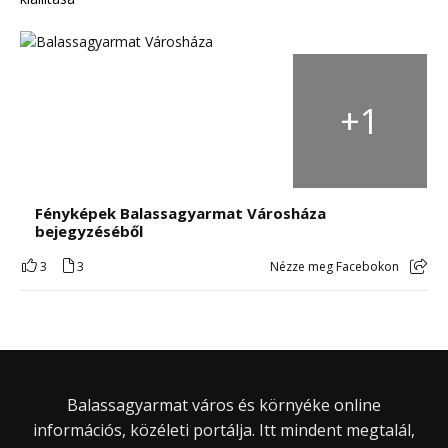
+
1
Fényképek Balassagyarmat Városháza
bejegyzéséből
3
3
Nézze meg Facebokon
Balassagyarmat város és környéke online
információs, közéleti portálja. Itt mindent megtalál,