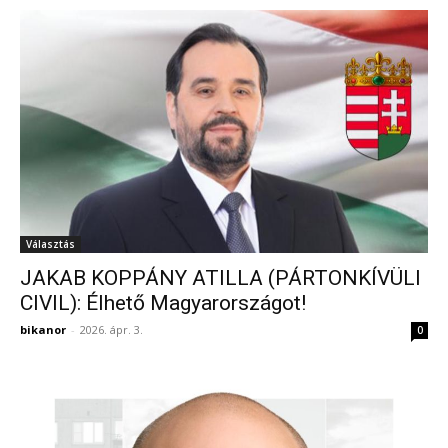
Választás
JAKAB KOPPÁNY ATILLA (PÁRTONKÍVÜLI
CIVIL): Élhető Magyarországot!
bikanor
-
2026. ápr. 3.
0