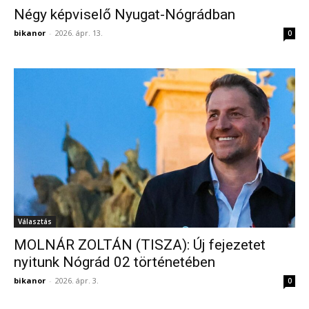
Négy képviselő Nyugat-Nógrádban
bikanor
-
2026. ápr. 13.
0
Választás
MOLNÁR ZOLTÁN (TISZA): Új fejezetet
nyitunk Nógrád 02 történetében
bikanor
-
2026. ápr. 3.
0