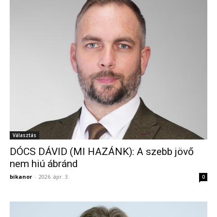
Választás
DÓCS DÁVID (MI HAZÁNK): A szebb jövő
nem hiú ábránd
bikanor
-
2026. ápr. 3.
0