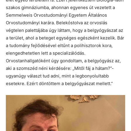
szakos gimnáziumba, ahonnan egyenes út vezetett a
Semmelweis Orvostudományi Egyetem Általános
Orvostudományi karára. Belekóstolva az orvoslás
végtelen palettájába úgy láttam, hogy a belgyógyászat az
a terület, ahol a beteget egységes egészként kezelik. Bár
a tudomány fejlődésével eltűnt a polihisztorok kora,
elengedhetetlen lett a specializálódás.
Orvostanhallgatóként úgy gondoltam, a belgyógyász az,
aki a szomszéd néni kérdésére: „Mitől fáj a hátam?”-
ugyanúgy választ tud adni, mint a legbonyolultabb
esetekre. Ezért döntöttem a belgyógyászat mellett.”