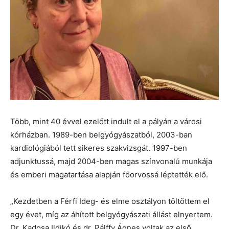
Több, mint 40 évvel ezelőtt indult el a pályán a városi
kórházban. 1989-ben belgyógyászatból, 2003-ban
kardiológiából tett sikeres szakvizsgát. 1997-ben
adjunktussá, majd 2004-ben magas színvonalú munkája
és emberi magatartása alapján főorvossá léptették elő.
„Kezdetben a Férfi Ideg- és elme osztályon töltöttem el
egy évet, míg az áhított belgyógyászati állást elnyertem.
Dr. Kadosa Ildikó és dr. Pálffy Ágnes voltak az első