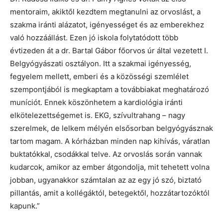
mentoraim, akiktől kezdtem megtanulni az orvoslást, a
szakma iránti alázatot, igényességet és az emberekhez
való hozzáállást. Ezen jó iskola folytatódott több
évtizeden át a dr. Bartal Gábor főorvos úr által vezetett I.
Belgyógyászati osztályon. Itt a szakmai igényesség,
fegyelem mellett, emberi és a közösségi szemlélet
szempontjából is megkaptam a továbbiakat meghatározó
muníciót. Ennek köszönhetem a kardiológia iránti
elkötelezettségemet is. EKG, szívultrahang – nagy
szerelmek, de lelkem mélyén elsősorban belgyógyásznak
tartom magam. A kórházban minden nap kihívás, váratlan
buktatókkal, csodákkal telve. Az orvoslás során vannak
kudarcok, amikor az ember átgondolja, mit tehetett volna
jobban, ugyanakkor számtalan az az egy jó szó, biztató
pillantás, amit a kollégáktól, betegektől, hozzátartozóktól
kapunk.”