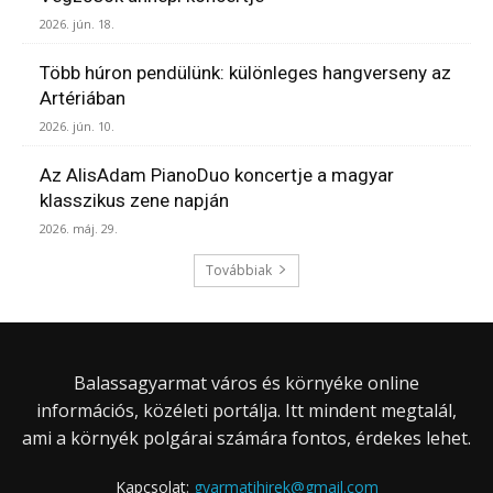
2026. jún. 18.
Több húron pendülünk: különleges hangverseny az
Artériában
2026. jún. 10.
Az AlisAdam PianoDuo koncertje a magyar
klasszikus zene napján
2026. máj. 29.
Továbbiak
Balassagyarmat város és környéke online
információs, közéleti portálja. Itt mindent megtalál,
ami a környék polgárai számára fontos, érdekes lehet.
Kapcsolat:
gyarmatihirek@gmail.com