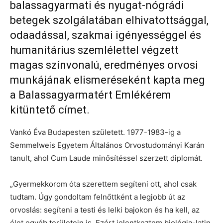
balassagyarmati és nyugat-nógrádi
betegek szolgálatában elhivatottsággal,
odaadással, szakmai igényességgel és
humanitárius szemlélettel végzett
magas színvonalú, eredményes orvosi
munkájának elismeréseként kapta meg
a Balassagyarmatért Emlékérem
kitüntető címet.
Vankó Éva Budapesten született. 1977-1983-ig a
Semmelweis Egyetem Általános Orvostudományi Karán
tanult, ahol Cum Laude minősítéssel szerzett diplomát.
„Gyermekkorom óta szerettem segíteni ott, ahol csak
tudtam. Úgy gondoltam felnőttként a legjobb út az
orvoslás: segíteni a testi és lelki bajokon és ha kell, az
élet egyéb területein is. Ezért jelentkeztem biológia-latin