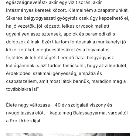
egészségnevelést- akár egy vizit során, akár
intézményes keretek között. Kiemelném a csapatmunkát.
Sikeres belgyógyászati gyógyítás csak úgy képzelhető el,
ha jó vezetők, jól képzett, lelkes orvosok mellett
ugyanilyen asszisztensek, ápolók és paramedikális
dolgozók állnak. Ezért tartom fontosnak a munkahelyi jó
közérzetüket, megbecsülésüket és a folyamatos
fejlődésük lehetőségét. Leendő fiatal belgyógyász
kollégáimnak is azt tudom tanácsolni, hogy az a lendület,
érdeklődés, szakmai igényesség, empátia és
csapatszellem, amit most látok bennük, maradjon meg a
továbbiakra is!”
Élete nagy változása – 40 év szolgálati viszony és
nyugdíjazása előtt – kapta meg Balassagyarmat városától
a Pro Urbe-díjat.