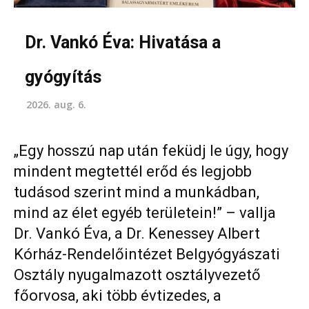
Dr. Vankó Éva: Hivatása a
gyógyítás
2026. aug. 6.
„Egy hosszú nap után feküdj le úgy, hogy
mindent megtettél erőd és legjobb
tudásod szerint mind a munkádban,
mind az élet egyéb területein!” – vallja
Dr. Vankó Éva, a Dr. Kenessey Albert
Kórház-Rendelőintézet Belgyógyászati
Osztály nyugalmazott osztályvezető
főorvosa, aki több évtizedes, a