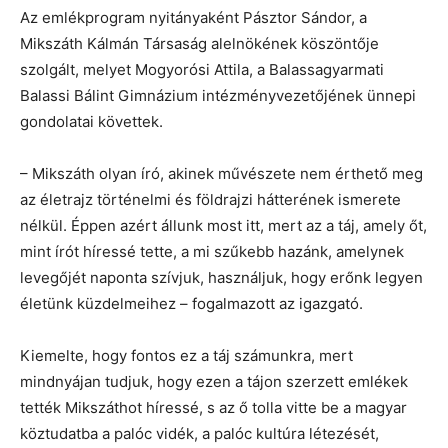
Az emlékprogram nyitányaként Pásztor Sándor, a
Mikszáth Kálmán Társaság alelnökének köszöntője
szolgált, melyet Mogyorósi Attila, a Balassagyarmati
Balassi Bálint Gimnázium intézményvezetőjének ünnepi
gondolatai követtek.
– Mikszáth olyan író, akinek művészete nem érthető meg
az életrajz történelmi és földrajzi hátterének ismerete
nélkül. Éppen azért állunk most itt, mert az a táj, amely őt,
mint írót híressé tette, a mi szűkebb hazánk, amelynek
levegőjét naponta szívjuk, használjuk, hogy erőnk legyen
életünk küzdelmeihez – fogalmazott az igazgató.
Kiemelte, hogy fontos ez a táj számunkra, mert
mindnyájan tudjuk, hogy ezen a tájon szerzett emlékek
tették Mikszáthot híressé, s az ő tolla vitte be a magyar
köztudatba a palóc vidék, a palóc kultúra létezését,