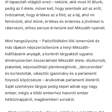
itt tapasztalt világból ered – nekünk, akik most itt állunk,
pedig az ő élete, művei kell, hogy jelentsék azt az erőt,
önbizalmat, hogy értékes az a föld, az a táj, ahol mi
felnövünk, ahol élünk, értékes és érdemes a jövőnket is
rátervezni, ehhez persze értenünk kell Mikszáth nyelvét.
Mint hangsúlyozta: – Palócföldiként illik ismernünk és
más tájakon népszerűsítenünk a helyi Mikszáth-
kiállításaink anyagát, a konkrét tárgyakból ugyanis
élményszerűen összerakható Mikszáth élete: díszkorsók,
plakettek, képviselőházi piknikmeghívók, „tánczrendek”
és kortestollak, választói igazolvány és a parlamenti
folyosói köpőcsésze – árulkodnak parlamenti életéről.
Saját személyes tárgyai pedig képet adnak egy nagy
ember, mégis a többi emberhez hasonló ember
hétköznapjairól, magánemberi sorsáról.