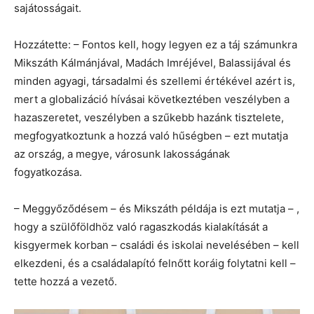
sajátosságait.
Hozzátette: – Fontos kell, hogy legyen ez a táj számunkra
Mikszáth Kálmánjával, Madách Imréjével, Balassijával és
minden agyagi, társadalmi és szellemi értékével azért is,
mert a globalizáció hívásai következtében veszélyben a
hazaszeretet, veszélyben a szűkebb hazánk tisztelete,
megfogyatkoztunk a hozzá való hűségben – ezt mutatja
az ország, a megye, városunk lakosságának
fogyatkozása.
– Meggyőződésem – és Mikszáth példája is ezt mutatja – ,
hogy a szülőföldhöz való ragaszkodás kialakítását a
kisgyermek korban – családi és iskolai nevelésében – kell
elkezdeni, és a családalapító felnőtt koráig folytatni kell –
tette hozzá a vezető.