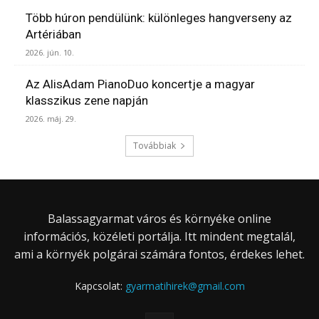
Több húron pendülünk: különleges hangverseny az
Artériában
2026. jún. 10.
Az AlisAdam PianoDuo koncertje a magyar
klasszikus zene napján
2026. máj. 29.
Továbbiak
Balassagyarmat város és környéke online
információs, közéleti portálja. Itt mindent megtalál,
ami a környék polgárai számára fontos, érdekes lehet.
Kapcsolat:
gyarmatihirek@gmail.com