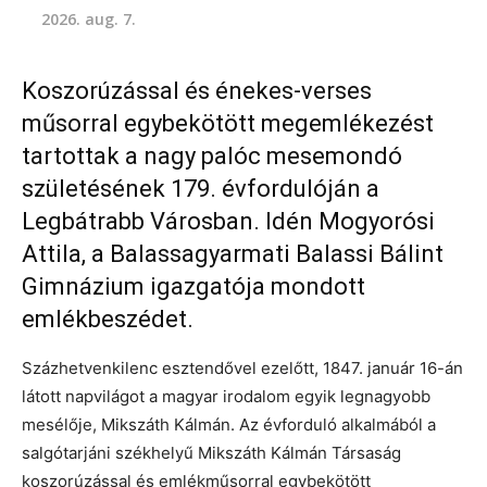
2026. aug. 7.
Koszorúzással és énekes-verses
műsorral egybekötött megemlékezést
tartottak a nagy palóc mesemondó
születésének 179. évfordulóján a
Legbátrabb Városban. Idén Mogyorósi
Attila, a Balassagyarmati Balassi Bálint
Gimnázium igazgatója mondott
emlékbeszédet.
Százhetvenkilenc esztendővel ezelőtt, 1847. január 16-án
látott napvilágot a magyar irodalom egyik legnagyobb
mesélője, Mikszáth Kálmán. Az évforduló alkalmából a
salgótarjáni székhelyű Mikszáth Kálmán Társaság
koszorúzással és emlékműsorral egybekötött