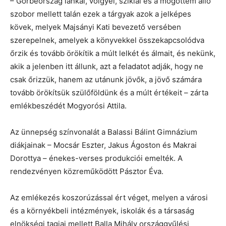
– Görbeország lankái, völgyei, sziklái és a mögöttem álló
szobor mellett talán ezek a tárgyak azok a jelképes
kövek, melyek Majsányi Kati bevezető versében
szerepelnek, amelyek a könyvekkel összekapcsolódva
őrzik és tovább örökítik a múlt lelkét és álmait, és nekünk,
akik a jelenben itt állunk, azt a feladatot adják, hogy ne
csak őrizzük, hanem az utánunk jövők, a jövő számára
tovább örökítsük szülőföldünk és a múlt értékeit – zárta
emlékbeszédét Mogyorósi Attila.
Az ünnepség színvonalát a Balassi Bálint Gimnázium
diákjainak – Mocsár Eszter, Jakus Ágoston és Makrai
Dorottya – énekes-verses produkciói emelték. A
rendezvényen közreműködött Pásztor Éva.
Az emlékezés koszorúzással ért véget, melyen a városi
és a környékbeli intézmények, iskolák és a társaság
elnökségi tagjai mellett Balla Mihály országgyűlési