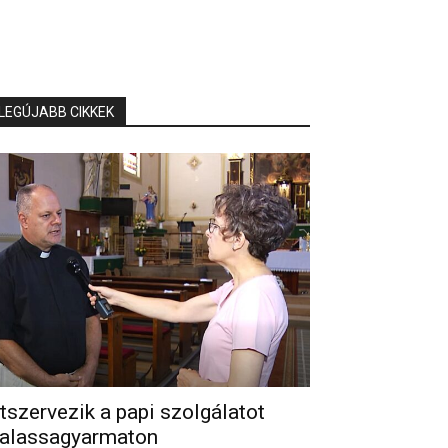
LEGÚJABB CIKKEK
tszervezik a papi szolgálatot
alassagyarmaton