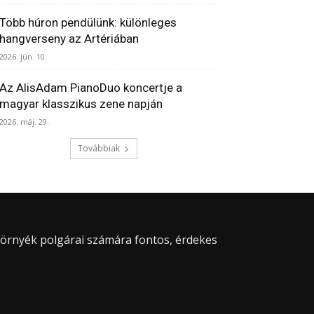
Több húron pendülünk: különleges
hangverseny az Artériában
2026. jún. 10.
Az AlisAdam PianoDuo koncertje a
magyar klasszikus zene napján
2026. máj. 29.
Továbbiak
 környék polgárai számára fontos, érdekes