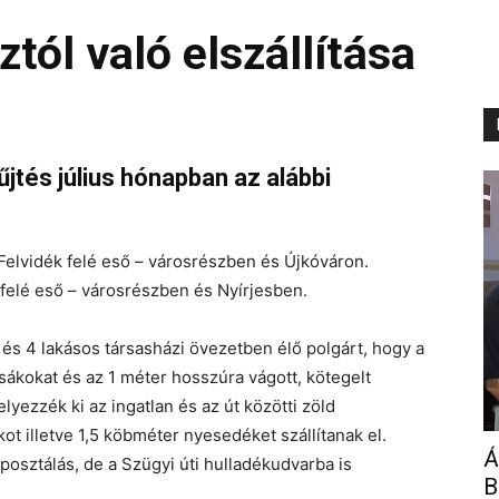
tól való elszállítása
jtés július hónapban az alábbi
 Felvidék felé eső – városrészben és Újkóváron.
y felé eső – városrészben és Nyírjesben.
és 4 lakásos társasházi övezetben élő polgárt, hogy a
sákokat és az 1 méter hosszúra vágott, kötegelt
yezzék ki az ingatlan és az út közötti zöld
ot illetve 1,5 köbméter nyesedéket szállítanak el.
Á
posztálás, de a Szügyi úti hulladékudvarba is
B