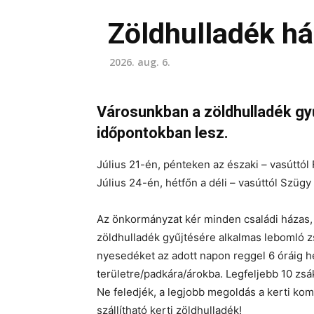
Zöldhulladék ház
2026. aug. 6.
Városunkban a zöldhulladék gyű
időpontokban lesz.
Július 21-én, pénteken az északi – vasúttól
Július 24-én, hétfőn a déli – vasúttól Szüg
Az önkormányzat kér minden családi házas, 
zöldhulladék gyűjtésére alkalmas lebomló z
nyesedéket az adott napon reggel 6 óráig hel
területre/padkára/árokba. Legfeljebb 10 zsák
Ne feledjék, a legjobb megoldás a kerti kom
szállítható kerti zöldhulladék!