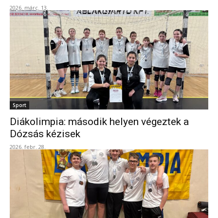
2026. márc. 13.
Sport
Diákolimpia: második helyen végeztek a
Dózsás kézisek
2026. febr. 28.