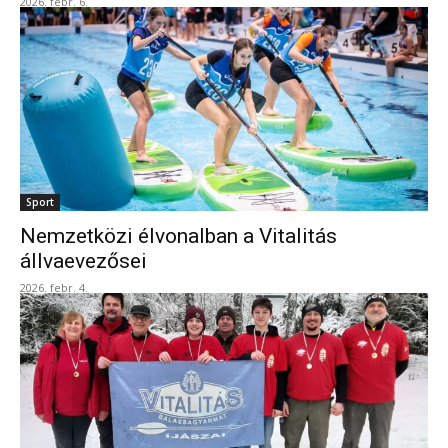
2026. febr. 6.
Sport
Nemzetközi élvonalban a Vitalitás
állvaevezősei
2026. febr. 4.