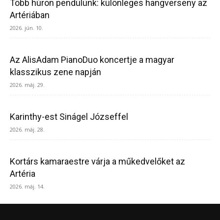
Több húron pendülünk: különleges hangverseny az
Artériában
2026. jún. 10.
Az AlisAdam PianoDuo koncertje a magyar
klasszikus zene napján
2026. máj. 29.
Karinthy-est Sinágel Józseffel
2026. máj. 28.
Kortárs kamaraestre várja a műkedvelőket az
Artéria
2026. máj. 14.