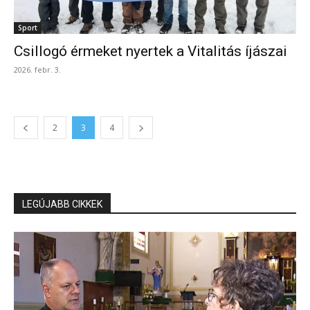
Sport
Csillogó érmeket nyertek a Vitalitás íjászai
2026. febr. 3.
2
3
4
LEGÚJABB CIKKEK