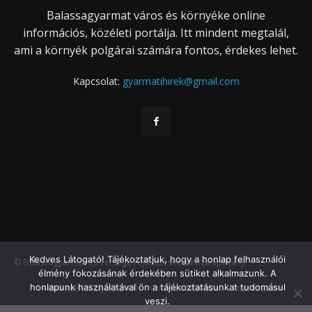
Balassagyarmat város és környéke online
információs, közéleti portálja. Itt mindent megtalál,
ami a környék polgárai számára fontos, érdekes lehet.
Kapcsolat:
gyarmatihirek@gmail.com
Kedves Látogató! Tájékoztatjuk, hogy a honlap felhasználói
© Balassagyarmat és Térsége Fejlesztéséért Közalapítvány
élmény fokozásának érdekében sütiket alkalmazunk. A
honlapunk használatával ön a tájékoztatásunkat tudomásul
Adatkezelési tájékoztató
Cookie szabályzat
Impresszum
veszi.