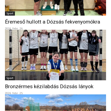
Sport
Éremeső hullott a Dózsás fekvenyomókra
2026. febr. 26.
Sport
Bronzérmes kézilabdás Dózsás lányok
2026. febr. 25.