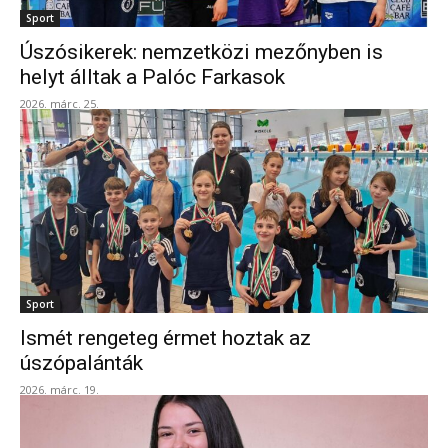
Sport
Úszósikerek: nemzetközi mezőnyben is
helyt álltak a Palóc Farkasok
2026. márc. 25.
Sport
Ismét rengeteg érmet hoztak az
úszópalánták
2026. márc. 19.