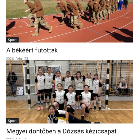
Sport
A békéért futottak
2026. febr. 23.
Sport
Megyei döntőben a Dózsás kézicsapat