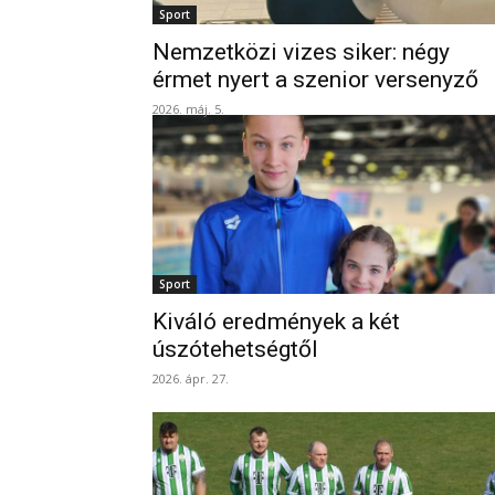
Sport
Nemzetközi vizes siker: négy
érmet nyert a szenior versenyző
2026. máj. 5.
Sport
Kiváló eredmények a két
úszótehetségtől
2026. ápr. 27.