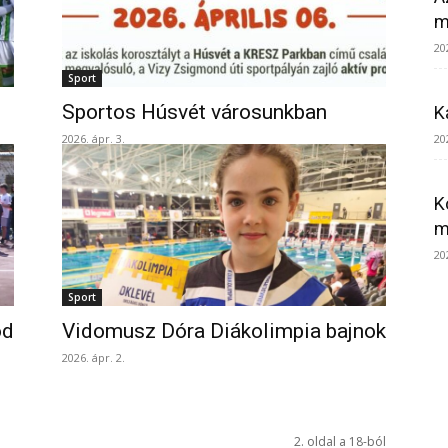
m
20
Sport
Sportos Húsvét városunkban
K
20
2026. ápr. 3.
K
m
20
Sport
ód
Vidomusz Dóra Diákolimpia bajnok
2026. ápr. 2.
2. oldal a 18-ból