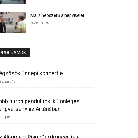
Ma is népszerű a népviselet
2026. júl. 30.
PROGRAMOK
égzősök ünnepi koncertje
26. jún. 18.
öbb húron pendülünk: különleges
angverseny az Artériában
26. jún. 10.
z AlisAdam PianoDuo koncertje a