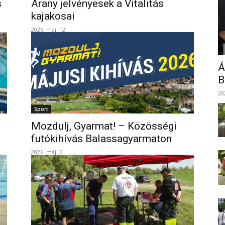
s
Arany jelvényesek a Vitalitás
kajakosai
2026. máj. 12.
Á
B
20
Sport
Mozdulj, Gyarmat! – Közösségi
futókihívás Balassagyarmaton
2026. máj. 6.