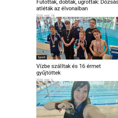
Futottak, dobtak, ugrottak: Dózsá
atléták az élvonalban
2026. máj. 14.
Sport
Vízbe szálltak és 16 érmet
gyűjtöttek
2026. máj. 6.