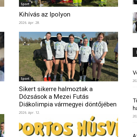
Sport
Kihívás az Ipolyon
2026. ápr. 28.
V
Sport
20
Sikert sikerre halmoztak a
Dózsások a Mezei Futás
T
Diákolimpia vármegyei döntőjében
h
2026. ápr. 12.
20
A