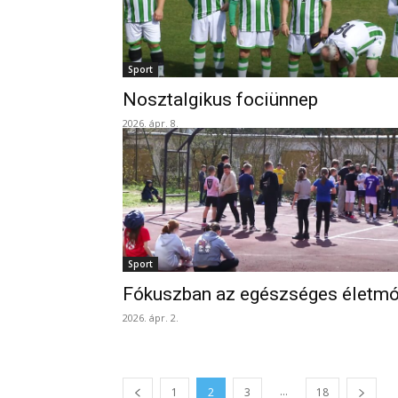
Sport
Nosztalgikus fociünnep
2026. ápr. 8.
Sport
Fókuszban az egészséges életm
2026. ápr. 2.
...
1
2
3
18