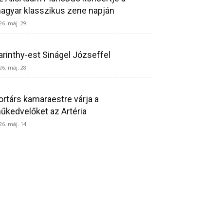
agyar klasszikus zene napján
26. máj. 29.
arinthy-est Sinágel Józseffel
26. máj. 28.
ortárs kamaraestre várja a
űkedvelőket az Artéria
26. máj. 14.