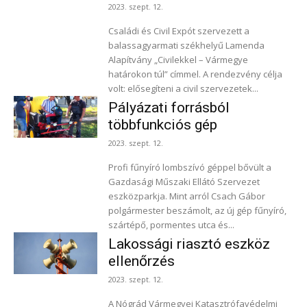
2023. szept. 12.
Családi és Civil Expót szervezett a
balassagyarmati székhelyű Lamenda
Alapítvány „Civilekkel – Vármegye
határokon túl” címmel. A rendezvény célja
volt: elősegíteni a civil szervezetek...
Pályázati forrásból
többfunkciós gép
2023. szept. 12.
Profi fűnyíró lombszívó géppel bővült a
Gazdasági Műszaki Ellátó Szervezet
eszközparkja. Mint arról Csach Gábor
polgármester beszámolt, az új gép fűnyíró,
szártépő, pormentes utca és...
Lakossági riasztó eszköz
ellenőrzés
2023. szept. 12.
A Nógrád Vármegyei Katasztrófavédelmi