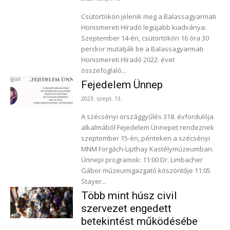
Csütörtökön jelenik meg a Balassagyarmati
Honismereti Híradó legújabb kiadványa.
Szeptember 14-én, csütörtökön 16 óra 30
perckor mutatják be a Balassagyarmati
Honismereti Híradó 2022. évet
összefoglaló...
Fejedelem Ünnep
2023. szept. 13.
A szécsényi országgyűlés 318. évfordulója
alkalmából Fejedelem Ünnepet rendeznek
szeptember 15-én, pénteken a szécsényi
MNM Forgách-Lipthay Kastélymúzeumban.
Ünnepi programok: 11:00 Dr. Limbacher
Gábor múzeumigazgató köszöntője 11:05
Stayer...
Több mint húsz civil
szervezet engedett
betekintést működésébe