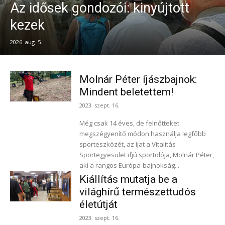
Az idősek gondozói: kinyújtott
kezek
2026. aug. 5.
Molnár Péter íjászbajnok:
Mindent beletettem!
2023. szept. 16.
Még csak 14 éves, de felnőtteket
megszégyenítő módon használja legfőbb
sporteszközét, az íjat a Vitalitás
Sportegyesület ifjú sportolója, Molnár Péter,
aki a rangos Európa-bajnokság...
Kiállítás mutatja be a
világhírű természettudós
életútját
2023. szept. 16.