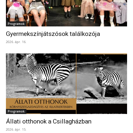
Programok
Gyermekszínjátszósok találkozója
2026. ápr. 16.
Programok
Állati otthonok a Csillagházban
2026. ápr. 15.