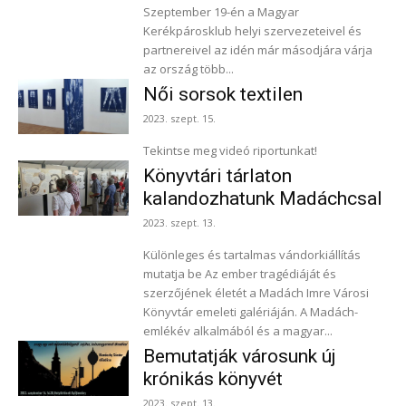
Szeptember 19-én a Magyar
Kerékpárosklub helyi szervezeteivel és
partnereivel az idén már másodjára várja
az ország több...
Női sorsok textilen
2023. szept. 15.
Tekintse meg videó riportunkat!
Könyvtári tárlaton
kalandozhatunk Madáchcsal
2023. szept. 13.
Különleges és tartalmas vándorkiállítás
mutatja be Az ember tragédiáját és
szerzőjének életét a Madách Imre Városi
Könyvtár emeleti galériáján. A Madách-
emlékév alkalmából és a magyar...
Bemutatják városunk új
krónikás könyvét
2023. szept. 13.