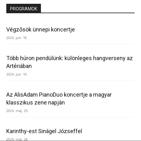
PROGRAMOK
Végzősök ünnepi koncertje
2026. jún. 18.
Több húron pendülünk: különleges hangverseny az
Artériában
2026. jún. 10.
Az AlisAdam PianoDuo koncertje a magyar
klasszikus zene napján
2026. máj. 29.
Karinthy-est Sinágel Józseffel
2026. máj. 28.