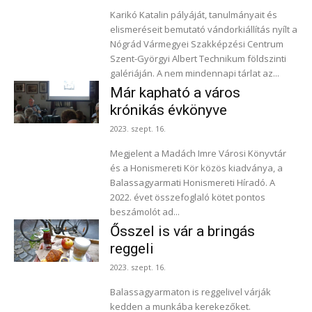
Karikó Katalin pályáját, tanulmányait és
elismeréseit bemutató vándorkiállítás nyílt a
Nógrád Vármegyei Szakképzési Centrum
Szent-Györgyi Albert Technikum földszinti
galériáján. A nem mindennapi tárlat az...
Már kapható a város
krónikás évkönyve
2023. szept. 16.
Megjelent a Madách Imre Városi Könyvtár
és a Honismereti Kör közös kiadványa, a
Balassagyarmati Honismereti Híradó. A
2022. évet összefoglaló kötet pontos
beszámolót ad...
Ősszel is vár a bringás
reggeli
2023. szept. 16.
Balassagyarmaton is reggelivel várják
kedden a munkába kerekezőket.