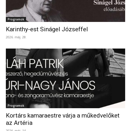
Programok
Karinthy-est Sinágel Józseffel
2026. máj. 28.
Programok
Kortárs kamaraestre várja a műkedvelőket
az Artéria
2026. máj. 14.