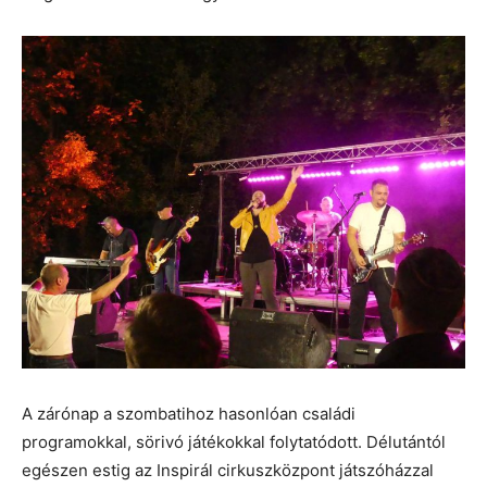
A zárónap a szombatihoz hasonlóan családi
programokkal, sörivó játékokkal folytatódott. Délutántól
egészen estig az Inspirál cirkuszközpont játszóházzal