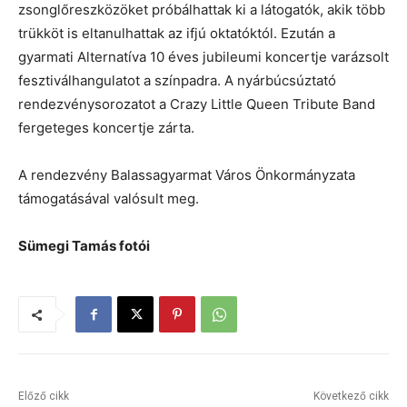
zsonglőreszközöket próbálhattak ki a látogatók, akik több
trükköt is eltanulhattak az ifjú oktatóktól. Ezután a
gyarmati Alternatíva 10 éves jubileumi koncertje varázsolt
fesztiválhangulatot a színpadra. A nyárbúcsúztató
rendezvénysorozatot a Crazy Little Queen Tribute Band
fergeteges koncertje zárta.
A rendezvény Balassagyarmat Város Önkormányzata
támogatásával valósult meg.
Sümegi Tamás fotói
Előző cikk
Következő cikk