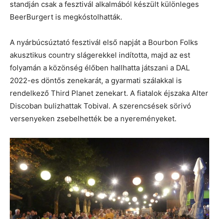
standján csak a fesztivál alkalmából készült különleges
BeerBurgert is megkóstolhatták.
A nyárbúcsúztató fesztivál első napját a Bourbon Folks
akusztikus country slágerekkel indította, majd az est
folyamán a közönség élőben hallhatta játszani a DAL
2022-es döntős zenekarát, a gyarmati szálakkal is
rendelkező Third Planet zenekart. A fiatalok éjszaka Alter
Discoban bulizhattak Tobival. A szerencsések sörivó
versenyeken zsebelhették be a nyereményeket.