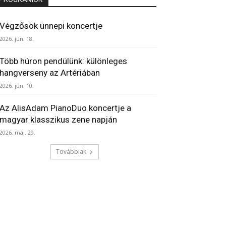
Végzősök ünnepi koncertje
2026. jún. 18.
Több húron pendülünk: különleges
hangverseny az Artériában
2026. jún. 10.
Az AlisAdam PianoDuo koncertje a
magyar klasszikus zene napján
2026. máj. 29.
Továbbiak