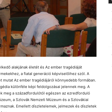
kedő alakjának életét és Az ember tragédiáját
rmekekhez, a fiatal generáció képviselőihez szól. A
pet mutat Az ember tragédiájáról könnyedebb formában.
gédia különféle képi feldolgozásai jelennek meg. A
ek meg a századfordulótól egészen az ezredforduló
 Múzeum, a Szlovák Nemzeti Múzeum és a Szlovákiai
aznak. Emellett díszletelemek, jelmezek és díszletek