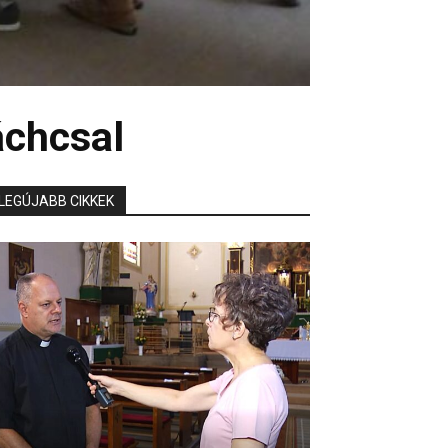
áchcsal
LEGÚJABB CIKKEK