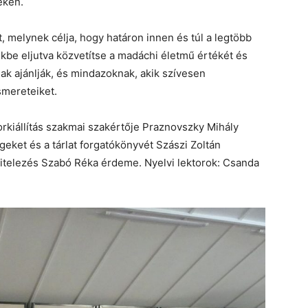
eken.
, melynek célja, hogy határon innen és túl a legtöbb
tekbe eljutva közvetítse a madáchi életmű értékét és
k ajánlják, és mindazoknak, akik szívesen
smereteiket.
dorkiállítás szakmai szakértője Praznovszky Mihály
eket és a tárlat forgatókönyvét Szászi Zoltán
kivitelezés Szabó Réka érdeme. Nyelvi lektorok: Csanda