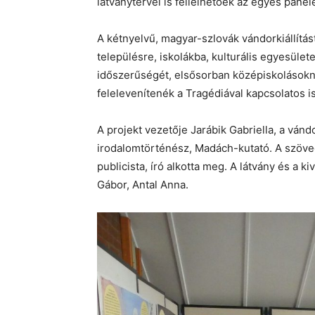
látványtervei is fellelhetőek az egyes panel
A kétnyelvű, magyar-szlovák vándorkiállítást
településre, iskolákba, kulturális egyesüle
időszerűségét, elsősorban középiskolásokna
felelevenítenék a Tragédiával kapcsolatos i
A projekt vezetője Jarábik Gabriella, a ván
irodalomtörténész, Madách-kutató. A szöveg
publicista, író alkotta meg. A látvány és a 
Gábor, Antal Anna.