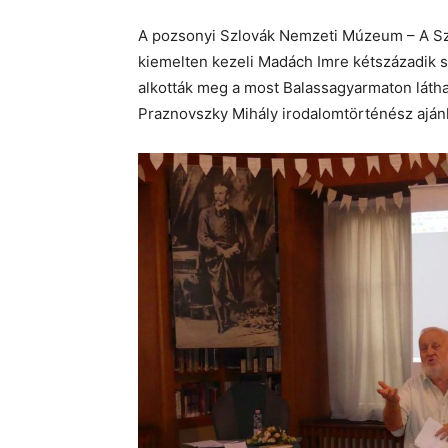
A pozsonyi Szlovák Nemzeti Múzeum – A Szl
kiemelten kezeli Madách Imre kétszázadik 
alkották meg a most Balassagyarmaton láthat
Praznovszky Mihály irodalomtörténész ajánl