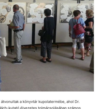
 átvonultak a könyvtár kupolatermébe, ahol Dr.
dách-kutató élvezetes tolmácsolásában számos