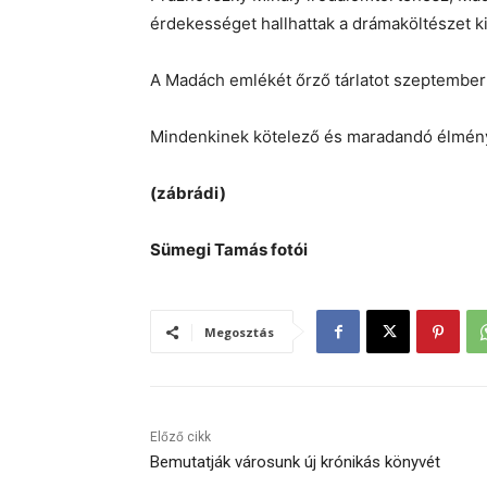
érdekességet hallhattak a drámaköltészet k
A Madách emlékét őrző tárlatot szeptember
Mindenkinek kötelező és maradandó élmé
(zábrádi)
Sümegi Tamás fotói
Megosztás
Előző cikk
Bemutatják városunk új krónikás könyvét