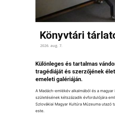
Könyvtári tárl
2026. aug. 7.
Különleges és tartalmas vándor
tragédiáját és szerzőjének éle
emeleti galériáján.
A Madách-emlékév alkalmából és a magyar i
születésének kétszázadik évfordulójára em
Szlovákiai Magyar Kultúra Múzeuma utazó tá
este.