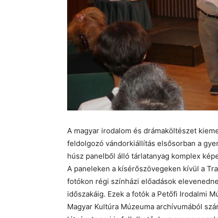
A magyar irodalom és drámaköltészet kiemel
feldolgozó vándorkiállítás elsősorban a gye
húsz panelből álló tárlatanyag komplex ké
A paneleken a kísérőszövegeken kívül a Tra
fotókon régi színházi előadások elevenedn
időszakáig. Ezek a fotók a Petőfi Irodalmi
Magyar Kultúra Múzeuma archívumából szárm