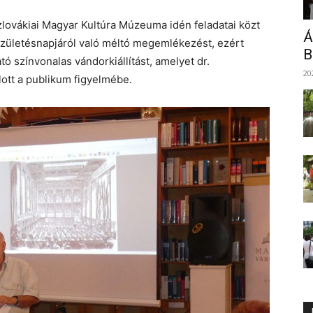
ovákiai Magyar Kultúra Múzeuma idén feladatai közt
Á
születésnapjáról való méltó megemlékezést, ezért
B
ó színvonalas vándorkiállítást, amelyet dr.
20
ott a publikum figyelmébe.