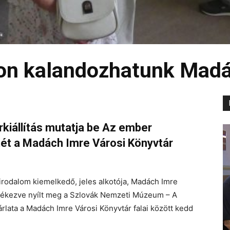
aton kalandozhatunk Mad
kiállítás mutatja be Az ember
tét a Madách Imre Városi Könyvtár
rodalom kiemelkedő, jeles alkotója, Madách Imre
lékezve nyílt meg a Szlovák Nemzeti Múzeum – A
rlata a Madách Imre Városi Könyvtár falai között kedd