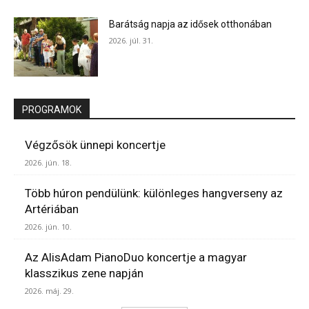
Barátság napja az idősek otthonában
2026. júl. 31.
PROGRAMOK
Végzősök ünnepi koncertje
2026. jún. 18.
Több húron pendülünk: különleges hangverseny az
Artériában
2026. jún. 10.
Az AlisAdam PianoDuo koncertje a magyar
klasszikus zene napján
2026. máj. 29.