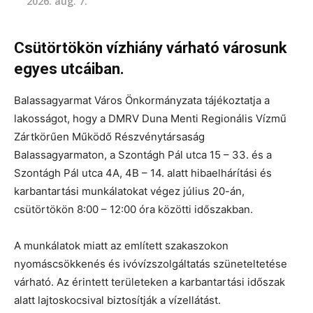
2026. aug. 7.
Csütörtökön vízhiány várható városunk
egyes utcáiban.
Balassagyarmat Város Önkormányzata tájékoztatja a
lakosságot, hogy a DMRV Duna Menti Regionális Vízmű
Zártkörűen Működő Részvénytársaság
Balassagyarmaton, a Szontágh Pál utca 15 – 33. és a
Szontágh Pál utca 4A, 4B – 14. alatt hibaelhárítási és
karbantartási munkálatokat végez július 20-án,
csütörtökön 8:00 – 12:00 óra közötti időszakban.
A munkálatok miatt az említett szakaszokon
nyomáscsökkenés és ivóvízszolgáltatás szüneteltetése
várható. Az érintett területeken a karbantartási időszak
alatt lajtoskocsival biztosítják a vízellátást.