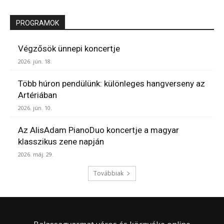
PROGRAMOK
Végzősök ünnepi koncertje
2026. jún. 18.
Több húron pendülünk: különleges hangverseny az
Artériában
2026. jún. 10.
Az AlisAdam PianoDuo koncertje a magyar
klasszikus zene napján
2026. máj. 29.
Továbbiak