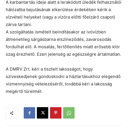
A karbantartás ideje alatt a lerakódott üledék felhasználói
hálózatba bejutásának elkerülése érdekében kérik a
vízvételi helyeket (vagy a vízóra előtti főelzáró csapot)
zárva tartani.
A szolgáltatás ismételt beindításakor az ivóvízben
átmenetileg sárgásbarna elszíneződés, zavarosodás
fordulhat elő. A mosatás, fertőtlenítés miatt erősebb klór
szag érezhető. Ezen jelenség az egészségre ártalmatlan.
A DMRV Zrt. kéri a tisztelt lakosságot, hogy
szíveskedjenek gondoskodni a háztartásukhoz elegendő
vízmennyiség vételezéséről, továbbá kéri a lakosság
megértő türelmét.