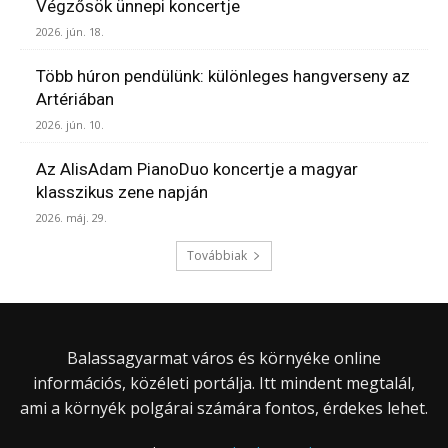
Végzősök ünnepi koncertje
2026. jún. 18.
Több húron pendülünk: különleges hangverseny az
Artériában
2026. jún. 10.
Az AlisAdam PianoDuo koncertje a magyar
klasszikus zene napján
2026. máj. 29.
Továbbiak
Balassagyarmat város és környéke online
információs, közéleti portálja. Itt mindent megtalál,
ami a környék polgárai számára fontos, érdekes lehet.