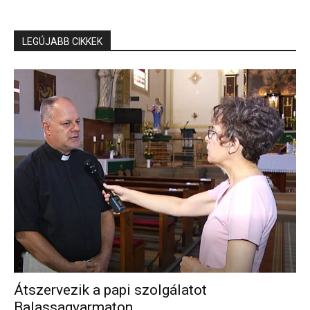
LEGÚJABB CIKKEK
Átszervezik a papi szolgálatot
Balassagyarmaton