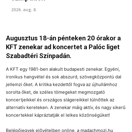
2026. aug. 8.
Augusztus 18-án pénteken 20 órakor a
KFT zenekar ad koncertet a Palóc liget
Szabadtéri Színpadán.
A KFT egy 1981-ben alakult budapesti zenekar. Egyéni,
ironikus hangvétel és sok abszurd, szövegközpontú dal
jellemzi őket. A kritika kezdettől fogva az újhullámhoz
sorolta őket, de széles tömegeket megmozgató
koncertjeikkel és országos slágereikkel túlnőttek az
alternatív kereteken. A zenekar máig aktív, és nagy sikerű
koncertekkel kápráztatják el lelkes közönségüket!
Belépőjegyek elővételben online, a madachmozi.hu