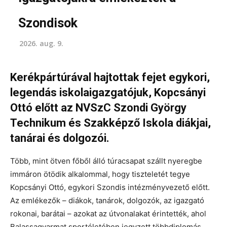
Szondisok
2026. aug. 9.
Kerékpártúrával hajtottak fejet egykori,
legendás iskolaigazgatójuk, Kopcsányi
Ottó előtt az NVSzC Szondi György
Technikum és Szakképző Iskola diákjai,
tanárai és dolgozói.
Több, mint ötven főből álló túracsapat szállt nyeregbe
immáron ötödik alkalommal, hogy tiszteletét tegye
Kopcsányi Ottó, egykori Szondis intézményvezető előtt.
Az emlékezők – diákok, tanárok, dolgozók, az igazgató
rokonai, barátai – azokat az útvonalakat érintették, ahol
Balassagyarmat sportéletében jegyzett többdiplomás