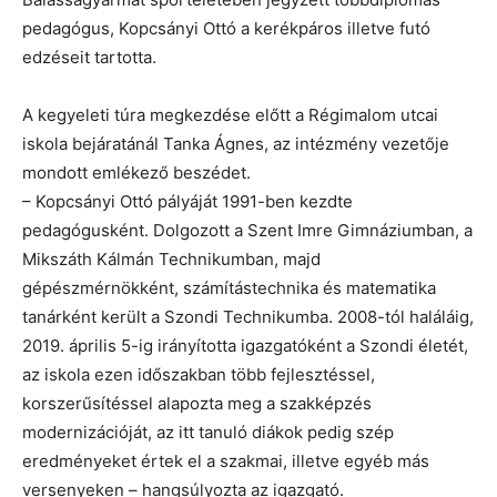
pedagógus, Kopcsányi Ottó a kerékpáros illetve futó
edzéseit tartotta.
A kegyeleti túra megkezdése előtt a Régimalom utcai
iskola bejáratánál Tanka Ágnes, az intézmény vezetője
mondott emlékező beszédet.
– Kopcsányi Ottó pályáját 1991-ben kezdte
pedagógusként. Dolgozott a Szent Imre Gimnáziumban, a
Mikszáth Kálmán Technikumban, majd
gépészmérnökként, számítástechnika és matematika
tanárként került a Szondi Technikumba. 2008-tól haláláig,
2019. április 5-ig irányította igazgatóként a Szondi életét,
az iskola ezen időszakban több fejlesztéssel,
korszerűsítéssel alapozta meg a szakképzés
modernizációját, az itt tanuló diákok pedig szép
eredményeket értek el a szakmai, illetve egyéb más
versenyeken – hangsúlyozta az igazgató.