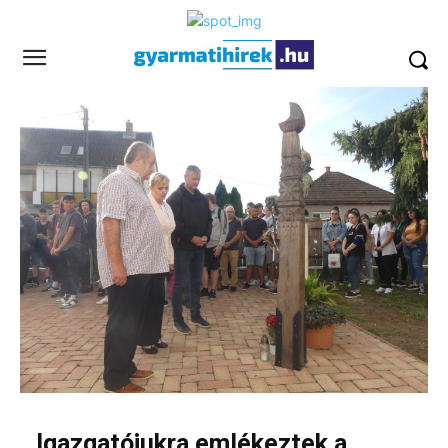
Igazgatójukra emlékeztek a