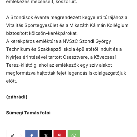
emlékezés mécseseit, koszorúit.
A Szondisok évente megrendezett kegyeleti túrájához a
Vitalitás Sportegyesület és a Mikszáth Kálmán Kollégium
biztosított kölcsön-kerékpárokat.
A kerékpáros emléktúra a NVSzC Szondi György
Technikum és Szakképző Iskola épületétől indult és a
Nyírjes érintésével tartott Csesztvére, a Kövecsesi
Teréz-kilátóig, ahol az emlékezők egy szív alakot
megformázva hajtottak fejet legendás iskolaigazgatójuk
előtt.
(zábrádi)
Sümegi Tamás fotói