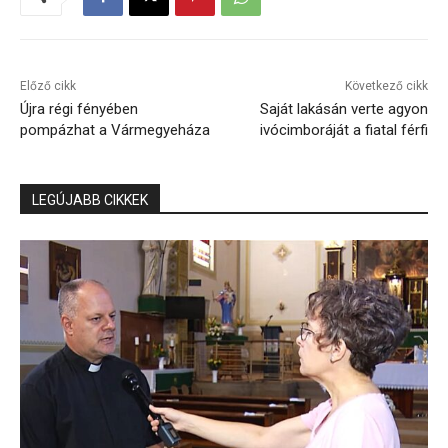
Előző cikk
Következő cikk
Újra régi fényében
Saját lakásán verte agyon
pompázhat a Vármegyeháza
ivócimboráját a fiatal férfi
LEGÚJABB CIKKEK