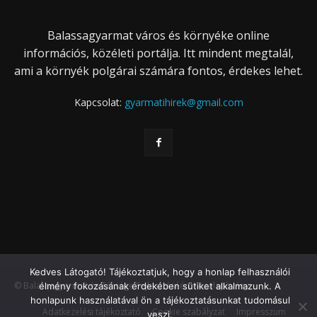
Balassagyarmat város és környéke online
információs, közéleti portálja. Itt mindent megtalál,
ami a környék polgárai számára fontos, érdekes lehet.
Kapcsolat:
gyarmatihirek@gmail.com
Kedves Látogató! Tájékoztatjuk, hogy a honlap felhasználói
© Balassagyarmat és Térsége Fejlesztéséért Közalapítvány
élmény fokozásának érdekében sütiket alkalmazunk. A
honlapunk használatával ön a tájékoztatásunkat tudomásul
Adatkezelési tájékoztató
Cookie szabályzat
Impresszum
veszi.