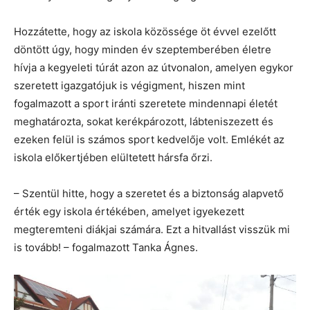
Hozzátette, hogy az iskola közössége öt évvel ezelőtt
döntött úgy, hogy minden év szeptemberében életre
hívja a kegyeleti túrát azon az útvonalon, amelyen egykor
szeretett igazgatójuk is végigment, hiszen mint
fogalmazott a sport iránti szeretete mindennapi életét
meghatározta, sokat kerékpározott, lábteniszezett és
ezeken felül is számos sport kedvelője volt. Emlékét az
iskola előkertjében elültetett hársfa őrzi.
– Szentül hitte, hogy a szeretet és a biztonság alapvető
érték egy iskola értékében, amelyet igyekezett
megteremteni diákjai számára. Ezt a hitvallást visszük mi
is tovább! – fogalmazott Tanka Ágnes.