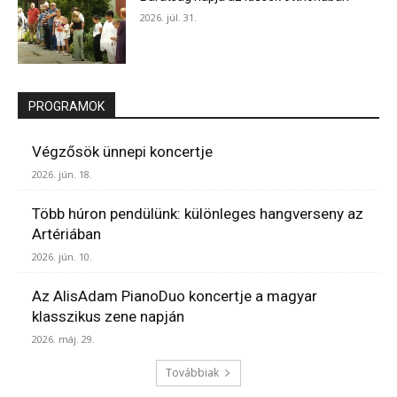
2026. júl. 31.
PROGRAMOK
Végzősök ünnepi koncertje
2026. jún. 18.
Több húron pendülünk: különleges hangverseny az
Artériában
2026. jún. 10.
Az AlisAdam PianoDuo koncertje a magyar
klasszikus zene napján
2026. máj. 29.
Továbbiak