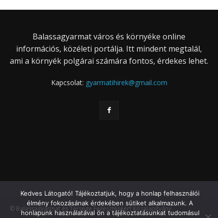
Balassagyarmat város és környéke online
információs, közéleti portálja. Itt mindent megtalál,
ami a környék polgárai számára fontos, érdekes lehet.
Kapcsolat:
gyarmatihirek@gmail.com
Kedves Látogató! Tájékoztatjuk, hogy a honlap felhasználói
élmény fokozásának érdekében sütiket alkalmazunk. A
© Balassagyarmat és Térsége Fejlesztéséért Közalapítvány
honlapunk használatával ön a tájékoztatásunkat tudomásul