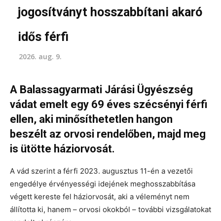
jogosítványt hosszabbítani akaró
idős férfi
2026. aug. 9.
A Balassagyarmati Járási Ügyészség
vádat emelt egy 69 éves szécsényi férfi
ellen, aki minősíthetetlen hangon
beszélt az orvosi rendelőben, majd meg
is ütötte háziorvosát.
A vád szerint a férfi 2023. augusztus 11-én a vezetői
engedélye érvényességi idejének meghosszabbítása
végett kereste fel háziorvosát, aki a véleményt nem
állította ki, hanem – orvosi okokból – további vizsgálatokat