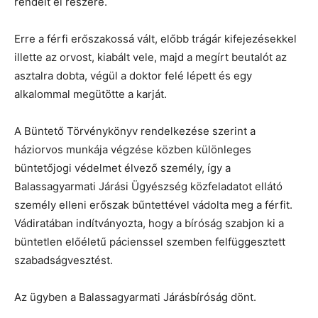
rendelt el részére.
Erre a férfi erőszakossá vált, előbb trágár kifejezésekkel
illette az orvost, kiabált vele, majd a megírt beutalót az
asztalra dobta, végül a doktor felé lépett és egy
alkalommal megütötte a karját.
A Büntető Törvénykönyv rendelkezése szerint a
háziorvos munkája végzése közben különleges
büntetőjogi védelmet élvező személy, így a
Balassagyarmati Járási Ügyészség közfeladatot ellátó
személy elleni erőszak bűntettével vádolta meg a férfit.
Vádiratában indítványozta, hogy a bíróság szabjon ki a
büntetlen előéletű pácienssel szemben felfüggesztett
szabadságvesztést.
Az ügyben a Balassagyarmati Járásbíróság dönt.