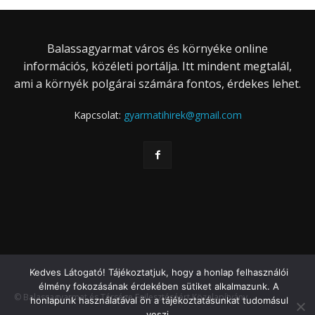
Balassagyarmat város és környéke online
információs, közéleti portálja. Itt mindent megtalál,
ami a környék polgárai számára fontos, érdekes lehet.
Kapcsolat:
gyarmatihirek@gmail.com
Kedves Látogató! Tájékoztatjuk, hogy a honlap felhasználói
élmény fokozásának érdekében sütiket alkalmazunk. A
© Balassagyarmat és Térsége Fejlesztéséért Közalapítvány
honlapunk használatával ön a tájékoztatásunkat tudomásul
veszi.