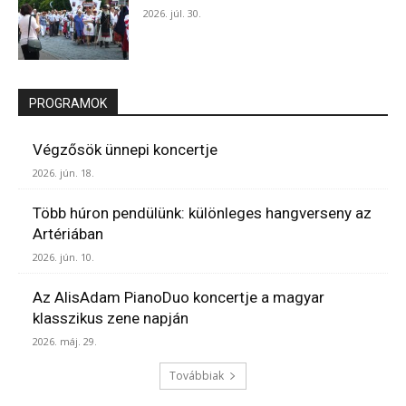
2026. júl. 30.
PROGRAMOK
Végzősök ünnepi koncertje
2026. jún. 18.
Több húron pendülünk: különleges hangverseny az
Artériában
2026. jún. 10.
Az AlisAdam PianoDuo koncertje a magyar
klasszikus zene napján
2026. máj. 29.
Továbbiak