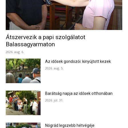
Átszervezik a papi szolgálatot
Balassagyarmaton
2026. aug. 6.
Az idősek gondozói: kinyújtott kezek
2026. aug. 5.
Barátság napja az idősek otthonában
2026. júl. 31.
Nógrád legszebb hétvégéje