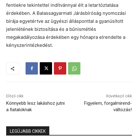
fentiekre tekintettel indítvánnyal élt a letartóztatása
érdekében. A Balassagyarmati Járásbíróság nyomozási
bírája egyetértve az ügyészi állásponttal a gyanúsított
jelenlétének biztosítása és a bűnismétlés
megakadályozása érdekében egy hónapra elrendelte a
kényszerintézkedést.
Előző cikk
Következő cikk
Könnyebb lesz lakáshoz jutni
Figyelem, forgalmirend-
a fiataloknak
változás!
LEGÚJABB CIKKEK