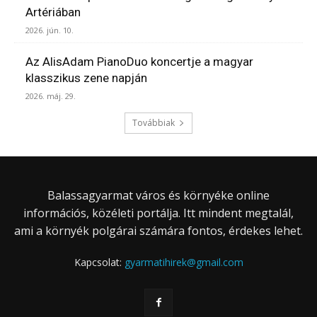
Artériában
2026. jún. 10.
Az AlisAdam PianoDuo koncertje a magyar
klasszikus zene napján
2026. máj. 29.
Továbbiak
Balassagyarmat város és környéke online
információs, közéleti portálja. Itt mindent megtalál,
ami a környék polgárai számára fontos, érdekes lehet.
Kapcsolat:
gyarmatihirek@gmail.com