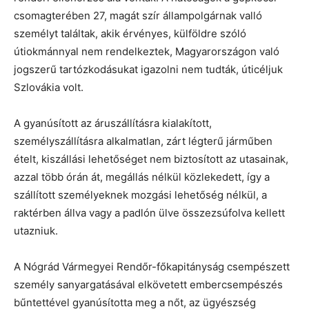
csomagterében 27, magát szír állampolgárnak valló
személyt találtak, akik érvényes, külföldre szóló
útiokmánnyal nem rendelkeztek, Magyarországon való
jogszerű tartózkodásukat igazolni nem tudták, úticéljuk
Szlovákia volt.
A gyanúsított az áruszállításra kialakított,
személyszállításra alkalmatlan, zárt légterű járműben
ételt, kiszállási lehetőséget nem biztosított az utasainak,
azzal több órán át, megállás nélkül közlekedett, így a
szállított személyeknek mozgási lehetőség nélkül, a
raktérben állva vagy a padlón ülve összezsúfolva kellett
utazniuk.
A Nógrád Vármegyei Rendőr-főkapitányság csempészett
személy sanyargatásával elkövetett embercsempészés
bűntettével gyanúsította meg a nőt, az ügyészség