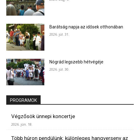
Barátság napja az idősek otthonában
2026. júl. 31.
Nógrád legszebb hétvégéje
2026. júl. 30.
PROGRAMOK
Végzősök ünnepi koncertje
2026. jún. 18.
Több húron pendülünk: különleges hangverseny az