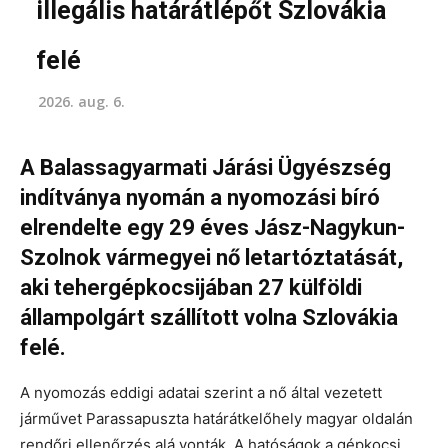
illegális határátlépőt Szlovákia
felé
2026. aug. 6.
A Balassagyarmati Járási Ügyészség
indítványa nyomán a nyomozási bíró
elrendelte egy 29 éves Jász-Nagykun-
Szolnok vármegyei nő letartóztatását,
aki tehergépkocsijában 27 külföldi
állampolgárt szállított volna Szlovákia
felé.
A nyomozás eddigi adatai szerint a nő által vezetett
járművet Parassapuszta határátkelőhely magyar oldalán
rendőri ellenőrzés alá vonták. A hatóságok a gépkocsi