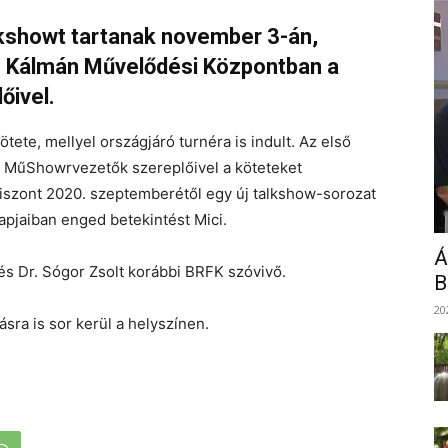
showt tartanak november 3-án,
h Kálmán Művelődési Központban a
őivel.
ete, mellyel országjáró turnéra is indult. Az első
és MűShowrvezetők szereplőivel a köteteket
Viszont 2020. szeptemberétől egy új talkshow-sorozat
pjaiban enged betekintést Mici.
Á
s Dr. Sógor Zsolt korábbi BRFK szóvivő.
B
20
ra is sor kerül a helyszínen.