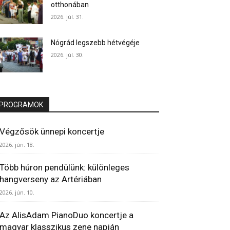
otthonában
2026. júl. 31.
Nógrád legszebb hétvégéje
2026. júl. 30.
PROGRAMOK
Végzősök ünnepi koncertje
2026. jún. 18.
Több húron pendülünk: különleges
hangverseny az Artériában
2026. jún. 10.
Az AlisAdam PianoDuo koncertje a
magyar klasszikus zene napján