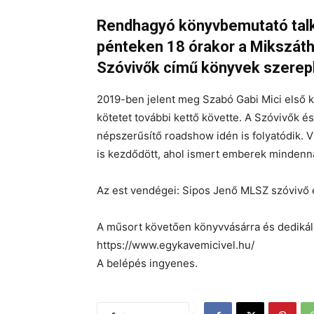
Rendhagyó könyvbemutató talk
pénteken 18 órakor a Mikszát
Szóvivők című könyvek szerepl
2019-ben jelent meg Szabó Gabi Mici első köt
kötetet további kettő követte. A Szóvivők 
népszerűsítő roadshow idén is folyatódik. 
is kezdődött, ahol ismert emberek mindenna
Az est vendégei: Sipos Jenő MLSZ szóvivő é
A műsort követően könyvvásárra és dedikálás
https://www.egykavemicivel.hu/
A belépés ingyenes.